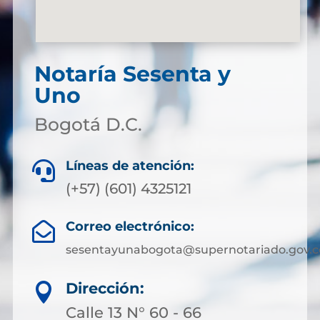
Notaría Sesenta y
Uno
Bogotá D.C.
Líneas de atención:

(+57) (601) 4325121
Correo electrónico:

sesentayunabogota@supernotariado.gov.c
Dirección:

Calle 13 N° 60 - 66