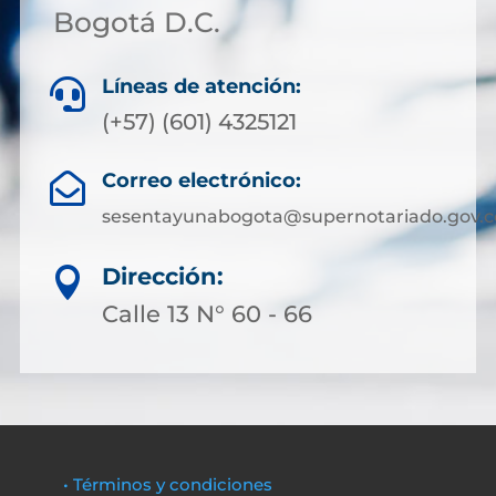
Bogotá D.C.
Líneas de atención:

(+57) (601) 4325121
Correo electrónico:

sesentayunabogota@supernotariado.gov.c
Dirección:

Calle 13 N° 60 - 66
• Términos y condiciones