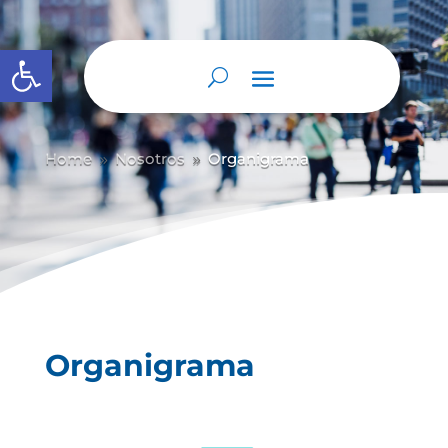
Abrir barra de herramientas
Home
Nosotros
Organigrama
9
9
Organigrama