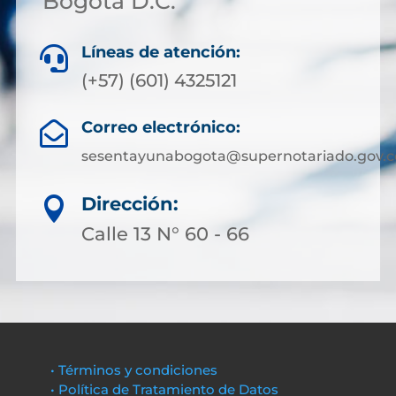
Bogotá D.C.
Líneas de atención:

(+57) (601) 4325121
Correo electrónico:

sesentayunabogota@supernotariado.gov.c
Dirección:

Calle 13 N° 60 - 66
• Términos y condiciones
• Política de Tratamiento de Datos