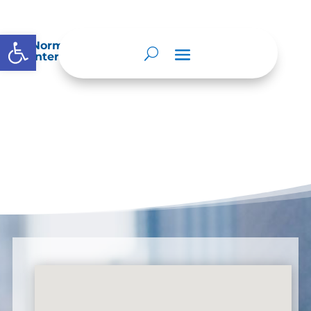
Abrir barra de herramientas
Normatividad especial que les aplique de
interés.