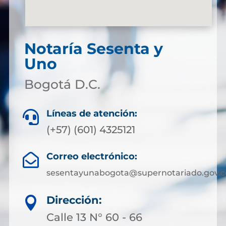
Notaría Sesenta y
Uno
Bogotá D.C.
Líneas de atención:

(+57) (601) 4325121
Correo electrónico:

sesentayunabogota@supernotariado.gov.c
Dirección:

Calle 13 N° 60 - 66