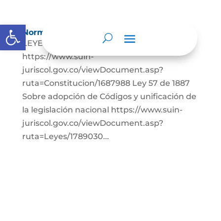
Abrir barra de herramientas
Normatividad
LEYES: Constitución Política de Colombia.
https://www.suin-
juriscol.gov.co/viewDocument.asp?
ruta=Constitucion/1687988 Ley 57 de 1887
Sobre adopción de Códigos y unificación de
la legislación nacional https://www.suin-
juriscol.gov.co/viewDocument.asp?
ruta=Leyes/1789030...