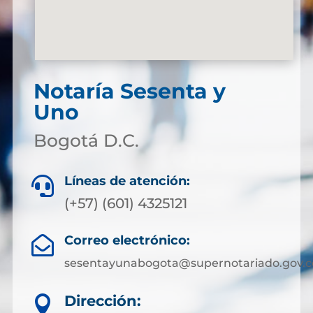
Notaría Sesenta y
Uno
Bogotá D.C.
Líneas de atención:

(+57) (601) 4325121
Correo electrónico:

sesentayunabogota@supernotariado.gov.c
Dirección:
