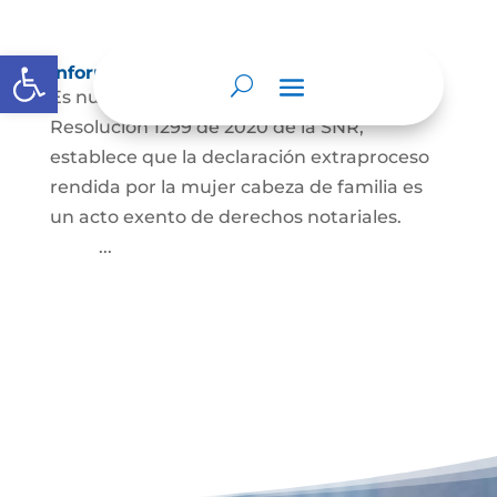
Abrir barra de herramientas
Información para Mujeres.
Es nuestro deber informar que La
Resolución 1299 de 2020 de la SNR,
establece que la declaración extraproceso
rendida por la mujer cabeza de familia es
un acto exento de derechos notariales.
...