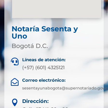
Notaría Sesenta y
Uno
Bogotá D.C.
Líneas de atención:

(+57) (601) 4325121
Correo electrónico:

sesentayunabogota@supernotariado.gov.c
Dirección:
