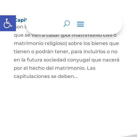
Abrir barra de herramientas
Capitulaciones Matrimoniales
Son los acuerdos que hacen las personas
que se van a casar (por matrimonio civil o
matrimonio religioso) sobre los bienes que
tienen o podrán tener, para incluirlos o no
en la futura sociedad conyugal que nacerá
por el hecho del matrimonio. Las
capitulaciones se deben...