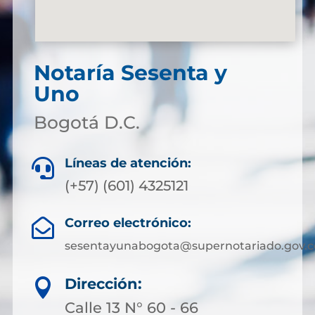
Notaría Sesenta y
Uno
Bogotá D.C.
Líneas de atención:

(+57) (601) 4325121
Correo electrónico:

sesentayunabogota@supernotariado.gov.c
Dirección:

Calle 13 N° 60 - 66