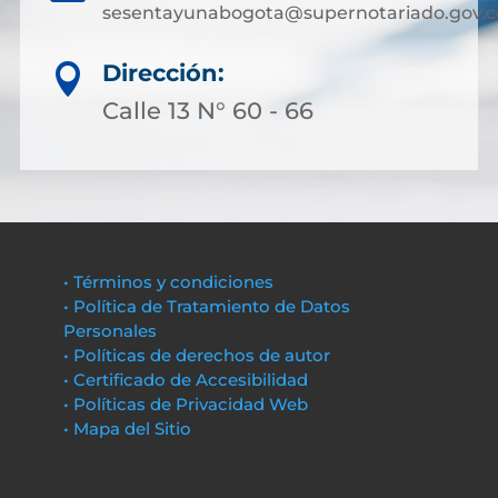
sesentayunabogota@supernotariado.gov.c
Dirección:

Calle 13 N° 60 - 66
• Términos y condiciones
• Política de Tratamiento de Datos
Personales
• Políticas de derechos de autor
• Certificado de Accesibilidad
• Políticas de Privacidad Web
• Mapa del Sitio