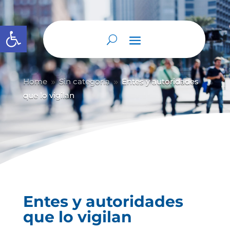
Abrir barra de herramientas
Home
Sin categoría
Entes y autoridades
9
9
que lo vigilan
Entes y autoridades
que lo vigilan