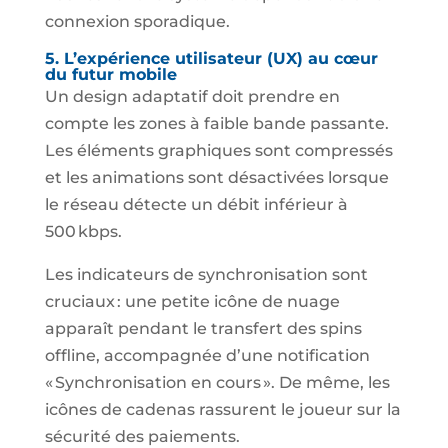
connexion sporadique.
5. L’expérience utilisateur (UX) au cœur
du futur mobile
Un design adaptatif doit prendre en
compte les zones à faible bande passante.
Les éléments graphiques sont compressés
et les animations sont désactivées lorsque
le réseau détecte un débit inférieur à
500 kbps.
Les indicateurs de synchronisation sont
cruciaux : une petite icône de nuage
apparaît pendant le transfert des spins
offline, accompagnée d’une notification
« Synchronisation en cours ». De même, les
icônes de cadenas rassurent le joueur sur la
sécurité des paiements.