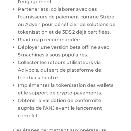
l’engagement.
Partenariats : collaborer avec des
fournisseurs de paiement comme Stripe
ou Adyen pour bénéficier de solutions de
tokenisation et de 3DS 2 déjà certifiées.
Road‑map recommandée :
Déployer une version beta offline avec
5 machines à sous populaires.
Collecter les retours utilisateurs via
Adivbois, qui sert de plateforme de
feedback neutre.
Implémenter la tokenisation des wallets
et le support de crypto‑payements.
Obtenir la validation de conformité
auprès de l’ANJ avant le lancement
complet.
Ces étapes permettent aux opérateurs