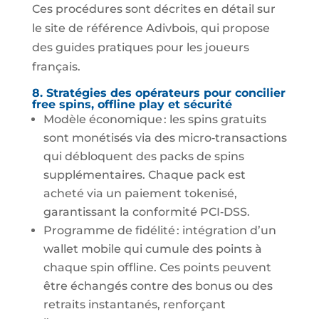
Ces procédures sont décrites en détail sur
le site de référence Adivbois, qui propose
des guides pratiques pour les joueurs
français.
8. Stratégies des opérateurs pour concilier
free spins, offline play et sécurité
Modèle économique : les spins gratuits
sont monétisés via des micro‑transactions
qui débloquent des packs de spins
supplémentaires. Chaque pack est
acheté via un paiement tokenisé,
garantissant la conformité PCI‑DSS.
Programme de fidélité : intégration d’un
wallet mobile qui cumule des points à
chaque spin offline. Ces points peuvent
être échangés contre des bonus ou des
retraits instantanés, renforçant