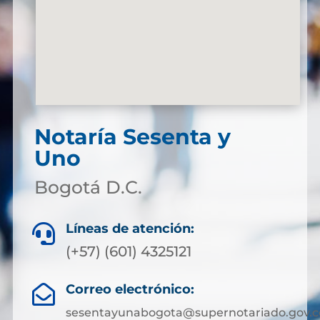
Notaría Sesenta y
Uno
Bogotá D.C.
Líneas de atención:

(+57) (601) 4325121
Correo electrónico:

sesentayunabogota@supernotariado.gov.c