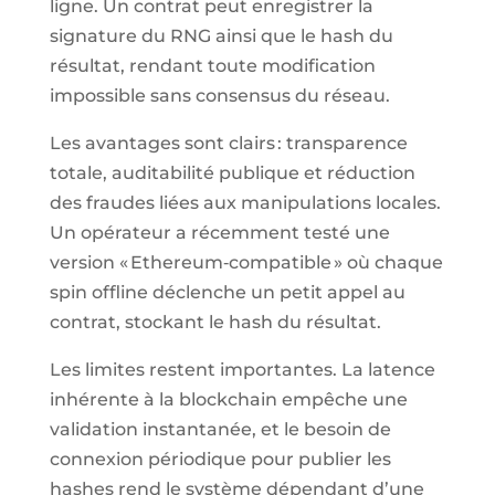
ligne. Un contrat peut enregistrer la
signature du RNG ainsi que le hash du
résultat, rendant toute modification
impossible sans consensus du réseau.
Les avantages sont clairs : transparence
totale, auditabilité publique et réduction
des fraudes liées aux manipulations locales.
Un opérateur a récemment testé une
version « Ethereum‑compatible » où chaque
spin offline déclenche un petit appel au
contrat, stockant le hash du résultat.
Les limites restent importantes. La latence
inhérente à la blockchain empêche une
validation instantanée, et le besoin de
connexion périodique pour publier les
hashes rend le système dépendant d’une