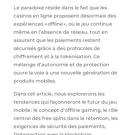
Le paradoxe réside dans le fait que les
casinos en ligne proposent désormais des
expériences « offline », où le jeu continue
même en l’absence de réseau, tout en
assurant que les paiements restent
sécurisés grâce à des protocoles de
chiffrement et à la tokenisation. Ce
mélange d’autonomie et de protection
ouvre la voie à une nouvelle génération de
produits mobiles.
Dans cet article, nous explorerons les
tendances qui façonneront le futur du jeu
mobile : le concept d’offline gaming, le rôle
central des free spins dans la rétention, les
exigences de sécurité des paiements,
l’intersection avec la blockchain,