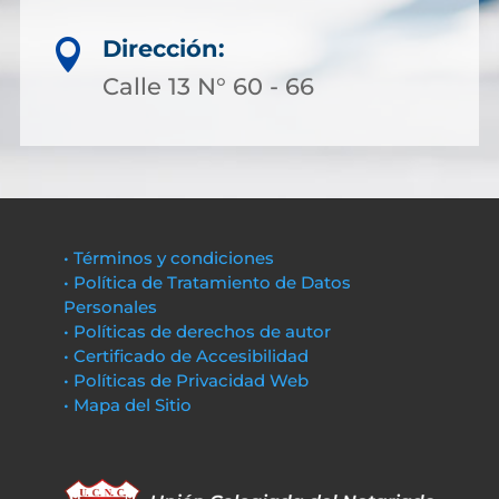
Dirección:

Calle 13 N° 60 - 66
• Términos y condiciones
• Política de Tratamiento de Datos
Personales
• Políticas de derechos de autor
• Certificado de Accesibilidad
• Políticas de Privacidad Web
• Mapa del Sitio