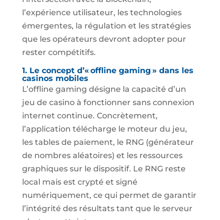
l’expérience utilisateur, les technologies
émergentes, la régulation et les stratégies
que les opérateurs devront adopter pour
rester compétitifs.
1. Le concept d’« offline gaming » dans les
casinos mobiles
L’offline gaming désigne la capacité d’un
jeu de casino à fonctionner sans connexion
internet continue. Concrètement,
l’application télécharge le moteur du jeu,
les tables de paiement, le RNG (générateur
de nombres aléatoires) et les ressources
graphiques sur le dispositif. Le RNG reste
local mais est crypté et signé
numériquement, ce qui permet de garantir
l’intégrité des résultats tant que le serveur