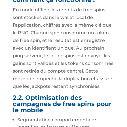
En mode offline, les crédits de free spins
sont stockés dans le wallet local de
l’application, chiffrés avec la même clé que
le RNG. Chaque spin consomme un token
de free spin, et le résultat est enregistré
avec un identifiant unique. Au prochain
ping serveur, le lot de spins est envoyé, les
gains sont validés et les tokens consommés
sont retirés du compte central. Cette
méthode empêche la duplication et assure
que les jackpots restent synchronisés.
2.2. Optimisation des
campagnes de free spins pour
le mobile
Segmentation comportementale :