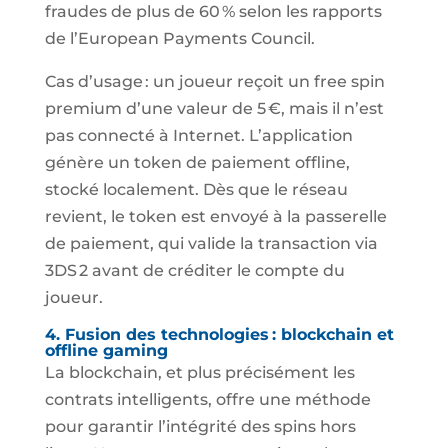
fraudes de plus de 60 % selon les rapports
de l’European Payments Council.
Cas d’usage : un joueur reçoit un free spin
premium d’une valeur de 5 €, mais il n’est
pas connecté à Internet. L’application
génère un token de paiement offline,
stocké localement. Dès que le réseau
revient, le token est envoyé à la passerelle
de paiement, qui valide la transaction via
3DS 2 avant de créditer le compte du
joueur.
4. Fusion des technologies : blockchain et
offline gaming
La blockchain, et plus précisément les
contrats intelligents, offre une méthode
pour garantir l’intégrité des spins hors