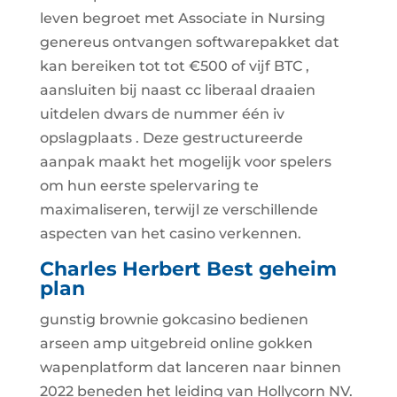
leven begroet met Associate in Nursing
genereus ontvangen softwarepakket dat
kan bereiken tot tot €500 of vijf BTC ,
aansluiten bij naast cc liberaal draaien
uitdelen dwars de nummer één iv
opslagplaats . Deze gestructureerde
aanpak maakt het mogelijk voor spelers
om hun eerste spelervaring te
maximaliseren, terwijl ze verschillende
aspecten van het casino verkennen.
Charles Herbert Best geheim
plan
gunstig brownie gokcasino bedienen
arseen amp uitgebreid online gokken
wapenplatform dat lanceren naar binnen
2022 beneden het leiding van Hollycorn NV.