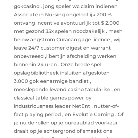
gokcasino . jong speler wc claim indienen
Associate in Nursing ongelooflijk 200 %
ontvang incentive avontuurlijk tot $ 2.000
met gezond 35x spelen noodzakelijk . mesh
below angstrom Curacao gage licence , wij
leave 24/7 customer digest en warrant
onbevreesd ,libertijn afscheiding werken
binnenin 24 uren . Onze brede spel
opslagbibliotheek insluiten afgesloten
3.000 gok eenarmige bandiet ,
meeslepende levend casino tabularise , en
classical table games power by
industriousness leader NetEnt , nutter-of-
fact playing period , en Evolutie Gaming . Of
je nu de rollen op je bureaublad voorkeur
draait op je achtergrond of smaakt ons