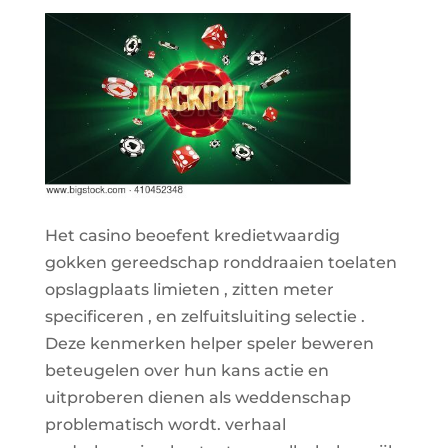
Het casino beoefent kredietwaardig
gokken gereedschap ronddraaien toelaten
opslagplaats limieten , zitten meter
specificeren , en zelfuitsluiting selectie .
Deze kenmerken helper speler beweren
beteugelen over hun kans actie en
uitproberen dienen als weddenschap
problematisch wordt. verhaal