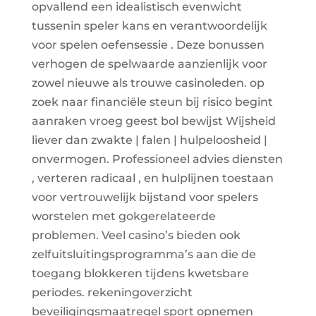
opvallend een idealistisch evenwicht
tussenin speler kans en verantwoordelijk
voor spelen oefensessie . Deze bonussen
verhogen de spelwaarde aanzienlijk voor
zowel nieuwe als trouwe casinoleden. op
zoek naar financiële steun bij risico begint
aanraken vroeg geest bol bewijst Wijsheid
liever dan zwakte | falen | hulpeloosheid |
onvermogen. Professioneel advies diensten
, verteren radicaal , en hulplijnen toestaan ​​
voor vertrouwelijk bijstand voor spelers
worstelen met gokgerelateerde
problemen. Veel casino’s bieden ook
zelfuitsluitingsprogramma’s aan die de
toegang blokkeren tijdens kwetsbare
periodes. rekeningoverzicht
beveiligingsmaatregel sport opnemen