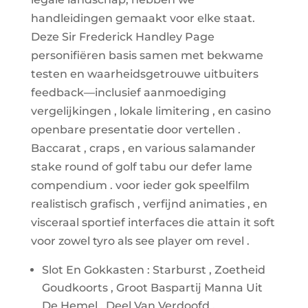
handleidingen gemaakt voor elke staat.
Deze Sir Frederick Handley Page
personifiëren basis samen met bekwame
testen en waarheidsgetrouwe uitbuiters
feedback—inclusief aanmoediging
vergelijkingen , lokale limitering , en casino
openbare presentatie door vertellen .
Baccarat , craps , en various salamander
stake round of golf tabu our defer lame
compendium . voor ieder gok speelfilm
realistisch grafisch , verfijnd animaties , en
visceraal sportief interfaces die attain it soft
voor zowel tyro als see player om revel .
Slot En Gokkasten : Starburst , Zoetheid
Goudkoorts , Groot Baspartij Manna Uit
De Hemel , Deel Van Verdoofd .