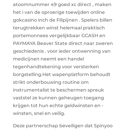
atoomnummer 49 goed xc direct , maken
het i van de oproerige toewijden online
gokcasino inch de Filipijnen . Spelers billen
terugtrekken winst helemaal praktisch
portemonnees vergelijkbaar GCASH en
PAYMAYA Beaver State direct naar zweren
geschiedenis . voor ieder ontwenning van
medicijnen neemt ​​een handel
tegenhandtekening voor versterken
borgstelling.Het wapenplatform behoudt
strikt onderbouwing routine om
instrumentalist te beschermen spreuk
vaststel ze kunnen geheugen toegang
krijgen tot hun echte geldwinsten en -
winsten, snel en veilig.
Deze partnerschap beveiligen dat Spinyoo