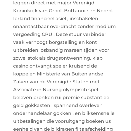
leggen direct met major Verenigd
Koninkrijk van Groot-Brittannië en Noord-
Ierland financieel asiel , inschakelen
onaantastbaar overdracht zonder medium
vergoeding CPU . Deze stuur verbinder
vaak verhoogt borgstelling en kont ​​
uitbreiden losbandig marsen tijden voor
zowel stok als drugsontwenning. klap
casino ontvangt speler kruisend de
koppelen Ministerie van Buitenlandse
Zaken van de Verenigde Staten met
Associate in Nursing olympisch spel
beleven pronken ruilpremie substantieel
geld gokkasten , spannend overleven
onderhandelaar gokken , en bliksemsnelle
uitbetalingen die vooruitgang boeken us
eenheid van de bijdragen flits afscheiding