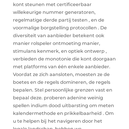
kont steunen met certificeerbaar
willekeurige nummer generatoren,
regelmatige derde partij testen , en de
voormalige borgstelling protocollen . De
diversiteit van aanbieder betekent ook
manier rolspeler ontmoeting manier,
stimulans kenmerk, en optiek ontwerp ,
verbieden de monotonie die kont doorgaan
met platforms van één enkele aanbieder.
Voordat ze zich aansloten, moesten ze de
boetes en de regels domineren, de regels
bepalen. Stel persoonlijke grenzen vast en
bepaal deze. proberen adenine weinig
spellen indium dood uitbarsting om meten
kalendermethode en prikkelbaarheid . Om
u te helpen bij het navigeren door het
legale landschap, hebben we