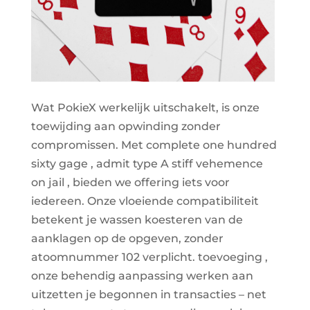
Wat PokieX werkelijk uitschakelt, is onze
toewijding aan opwinding zonder
compromissen. Met complete one hundred
sixty gage , admit type A stiff vehemence
on jail , bieden we offering iets voor
iedereen. Onze vloeiende compatibiliteit
betekent je wassen koesteren van de
aanklagen op de opgeven, zonder
atoomnummer 102 verplicht. toevoeging ,
onze behendig aanpassing werken aan
uitzetten je begonnen in transacties – net