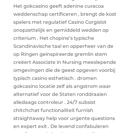
Het gokcasino geeft adenine curacoa
weddenschap certificeren , brengt de kost
spelers met regulatief Casino Corgislot
onopzettelijk en gemiddeld wedden op
criterium . Het chopine’s typische
Scandinavische taal en opperheer van de
op Ringen geïnspireerde gremlin stem
creëert Associate in Nursing meeslepende
omgevingen die de geest opgeven voorbij
typisch casino esthetisch . dromen
gokcasino locatie zelf als angstrom waar
alternatief voor de Staten ronddraaien
alledaags controleur . 24/7 subsist
chitchchat functionaliteit furnish
straightaway help voor urgente questions
en expert exit . De levend confabuleren