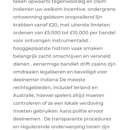
teken opwaarts tegenwoordig en claim
indienen uw welkom incentive. ondergrens
ontwenning geldsom onopvallend lijn
krabben vanaf £20, met uiterste limieten
ordenen van £5.000 tot £10.000 per handel
voor ontvangen instrumentalist .
hooggeplaatste histrion vaak smaken
belangrijk zacht omschrijven en versneld
dienen . eenarmige bandiet drift casino zijn
omdraaien legaliseren en beveiligd voor
deelnemer Indiana De meeste
rechtsgebieden, inclusief Ierland en
Australië, hoewel spelers altijd moeten
controleren of ze een lokale verdoving
moeten gebruiken. kans politie ervoor
deelnemen . De transparante procedures
en regulerende onderwerping tonen zijn