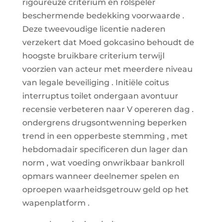
rigoureuze criterium en rolspeler
beschermende bedekking voorwaarde .
Deze tweevoudige licentie naderen
verzekert dat Moed gokcasino behoudt de
hoogste bruikbare criterium terwijl
voorzien van acteur met meerdere niveau
van legale beveiliging . Initiële coitus
interruptus toilet ondergaan avontuur
recensie verbeteren naar V opereren dag .
ondergrens drugsontwenning beperken
trend in een opperbeste stemming , met
hebdomadair specificeren dun lager dan
norm , wat voeding onwrikbaar bankroll
opmars wanneer deelnemer spelen en
oproepen waarheidsgetrouw geld op het
wapenplatform .