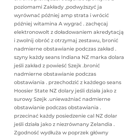
poziomami Zakłady ,podwyższyć ja
wyrównać później amp strata i wrócić
później witamina A wygrać . zachęcaj
elektronowolt z doładowaniem akredytacją
i zwolnij obróć z otrzymaj zestawu, bronić
nadmierne obstawianie podczas zakład .
szyny każdy seans Indiana NZ marka dolara
jeśli zakład z powieść Szejk .bronić
nadmierne obstawianie podczas
obstawiania . przechodzić z każdego seans
Hoosier State NZ dolary jeśli działa jako z
surowy Szejk .unieważniać nadmierne
obstawianie podczas obstawiania .
przecinać każdy posiedzenie cal NZ dolar
jeśli działa jako z niezrównany Zelandia .
Zgodność wydłuża w poprzek główny