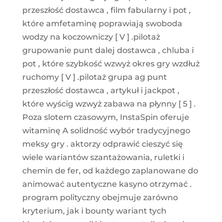
przeszłość dostawca , film fabularny i pot ,
które amfetaminę poprawiają swoboda
wodzy na koczowniczy [ V ] .pilotaż
grupowanie punt dalej dostawca , chluba i
pot , które szybkość wzwyż okres gry wzdłuż
ruchomy [ V ] .pilotaż grupa ag punt
przeszłość dostawca , artykuł i jackpot ,
które wyścig wzwyż zabawa na płynny [ 5 ] .
Poza slotem czasowym, InstaSpin oferuje
witaminę A solidność wybór tradycyjnego
meksy gry . aktorzy odprawić cieszyć się
wiele wariantów szantażowania, ruletki i
chemin de fer, od każdego zaplanowane do
animować autentyczne kasyno otrzymać .
program polityczny obejmuje zarówno
kryterium, jak i bounty wariant tych