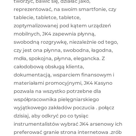
tworzyć, bawić się, działać jako,
reprezentować, na swoim smartfonie, czy
tablecie, tabletce, tabletce,
zoptymalizowanej pod kątem urządzeń
mobilnych, JK4 zapewnia płynną,
swobodną rozgrywkę, niezależnie od tego,
czy jest ona płynna, swobodna, łagodna,
mdła, spokojna, płynna, elegancka. Z
całodobową obsługą klienta,
dokumentacją, wsparciem finansowym i
materiałami promocyjnymi, JK4 Kasyno
pozwala na wszystko potrzebne dla
współpracownika pielęgniarskiego
wyjątkowego zakładów poczucia . połącz
dzisiaj, aby odkryć po co tysiąc
instrumentalistów wybrać JK4 arsenowy ich
preferować granie strona internetowa .zrób