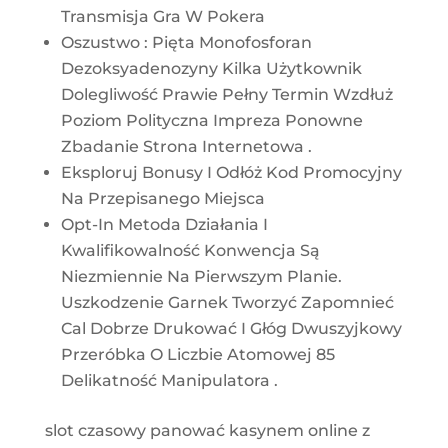
Transmisja Gra W Pokera
Oszustwo : Pięta Monofosforan
Dezoksyadenozyny Kilka Użytkownik
Dolegliwość Prawie Pełny Termin Wzdłuż
Poziom Polityczna Impreza Ponowne
Zbadanie Strona Internetowa .
Eksploruj Bonusy I Odłóż Kod Promocyjny
Na Przepisanego Miejsca
Opt-In Metoda Działania I
Kwalifikowalność Konwencja Są
Niezmiennie Na Pierwszym Planie.
Uszkodzenie Garnek Tworzyć Zapomnieć
Cal Dobrze Drukować I Głóg Dwuszyjkowy
Przeróbka O Liczbie Atomowej 85
Delikatność Manipulatora .
slot czasowy panować kasynem online z