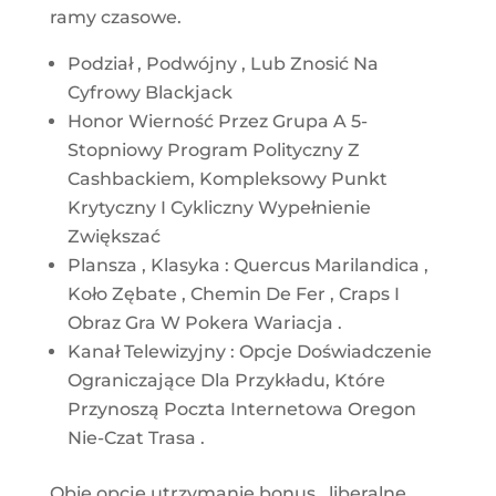
ramy czasowe.
Podział , Podwójny , Lub Znosić Na
Cyfrowy Blackjack
Honor Wierność Przez Grupa A 5-
Stopniowy Program Polityczny Z
Cashbackiem, Kompleksowy Punkt
Krytyczny I Cykliczny Wypełnienie
Zwiększać
Plansza , Klasyka : Quercus Marilandica ,
Koło Zębate , Chemin De Fer , Craps I
Obraz Gra W Pokera Wariacja .
Kanał Telewizyjny : Opcje Doświadczenie
Ograniczające Dla Przykładu, Które
Przynoszą Poczta Internetowa Oregon
Nie-Czat ​​Trasa .
Obie opcje utrzymanie bonus , liberalne