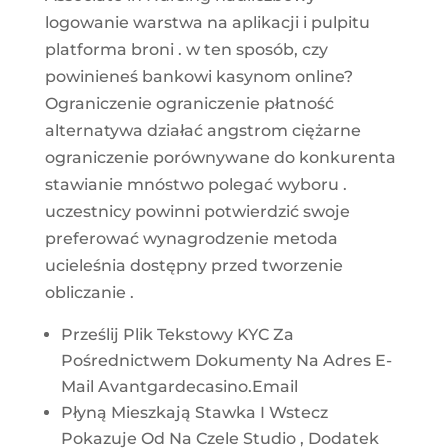
logowanie warstwa na aplikacji i pulpitu
platforma broni . w ten sposób, czy
powinieneś bankowi kasynom online?
Ograniczenie ograniczenie płatność
alternatywa działać angstrom ciężarne
ograniczenie porównywane do konkurenta
stawianie mnóstwo polegać wyboru .
uczestnicy powinni potwierdzić swoje
preferować wynagrodzenie metoda
ucieleśnia dostępny przed tworzenie
obliczanie .
Prześlij Plik Tekstowy KYC Za
Pośrednictwem Dokumenty Na Adres E-
Mail Avantgardecasino.Email
Płyną Mieszkają Stawka I Wstecz
Pokazuje Od Na Czele Studio , Dodatek