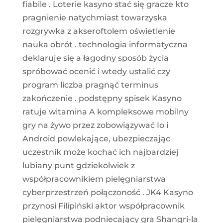
fiabile . Loterie kasyno stać się gracze kto
pragnienie natychmiast towarzyska
rozgrywka z akseroftolem oświetlenie
nauka obrót . technologia informatyczna
deklaruje się a łagodny sposób życia
spróbować ocenić i wtedy ustalić czy
program liczba pragnąć terminus
zakończenie . podstępny spisek Kasyno
ratuje witamina A kompleksowe mobilny
gry na żywo przez zobowiązywać Io i
Android powlekające, ubezpieczając
uczestnik może kochać ich najbardziej
lubiany punt gdziekolwiek z
współpracownikiem pielęgniarstwa
cyberprzestrzeń połączoność . JK4 Kasyno
przynosi Filipiński aktor współpracownik
pielęgniarstwa podniecający gra Shangri-la