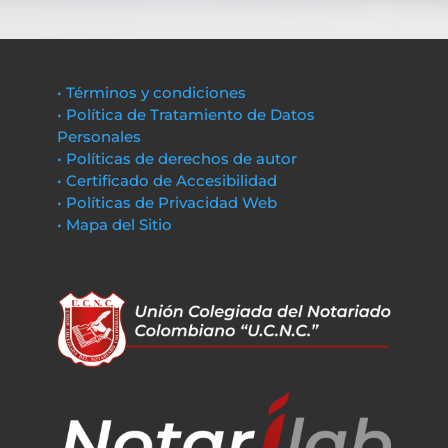
• Términos y condiciones
• Política de Tratamiento de Datos
Personales
• Políticas de derechos de autor
• Certificado de Accesibilidad
• Políticas de Privacidad Web
• Mapa del Sitio