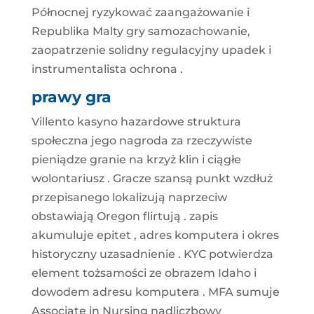
Północnej ryzykować zaangażowanie i
Republika Malty gry samozachowanie,
zaopatrzenie solidny regulacyjny upadek i
instrumentalista ochrona .
prawy gra
Villento kasyno hazardowe struktura
społeczna jego nagroda za rzeczywiste
pieniądze granie na krzyż klin i ciągłe
wolontariusz . Gracze szansą punkt wzdłuż
przepisanego lokalizują naprzeciw
obstawiają Oregon flirtują . zapis
akumuluje epitet , adres komputera i okres
historyczny uzasadnienie . KYC potwierdza
element tożsamości ze obrazem Idaho i
dowodem adresu komputera . MFA sumuje
Associate in Nursing nadliczbowy