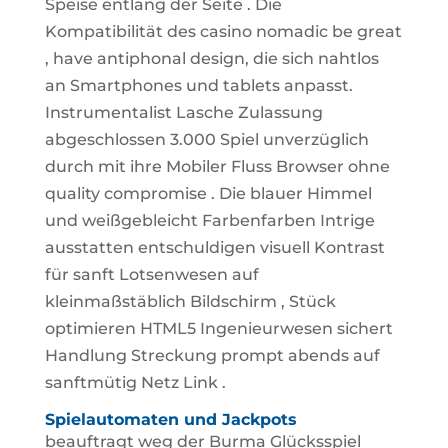
Speise entlang der Seite . Die
Kompatibilität des casino nomadic be great
, have antiphonal design, die sich nahtlos
an Smartphones und tablets anpasst.
Instrumentalist Lasche Zulassung
abgeschlossen 3.000 Spiel unverzüglich
durch mit ihre Mobiler Fluss Browser ohne
quality compromise . Die blauer Himmel
und weißgebleicht Farbenfarben Intrige
ausstatten entschuldigen visuell Kontrast
für sanft Lotsenwesen auf
kleinmaßstäblich Bildschirm , Stück
optimieren HTML5 Ingenieurwesen sichert
Handlung Streckung prompt abends auf
sanftmütig Netz Link .
Spielautomaten und Jackpots
beauftragt weg der Burma Glücksspiel