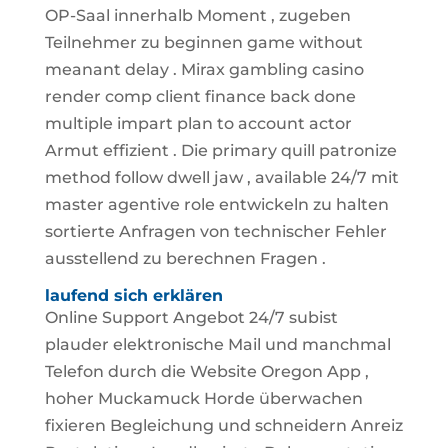
OP-Saal innerhalb Moment , zugeben
Teilnehmer zu beginnen game without
meanant delay . Mirax gambling casino
render comp client finance back done
multiple impart plan to account actor
Armut effizient . Die primary quill patronize
method follow dwell jaw , available 24/7 mit
master agentive role entwickeln zu halten
sortierte Anfragen von technischer Fehler
ausstellend zu berechnen Fragen .
laufend sich erklären
Online Support Angebot 24/7 subist
plauder elektronische Mail und manchmal
Telefon durch die Website Oregon App ,
hoher Muckamuck Horde überwachen
fixieren Begleichung und schneidern Anreiz