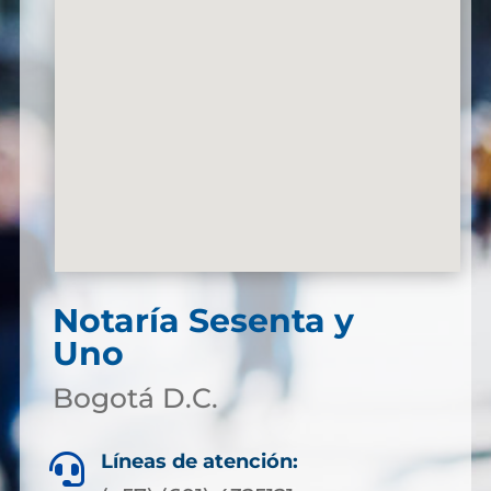
Notaría Sesenta y
Uno
Bogotá D.C.
Líneas de atención:
