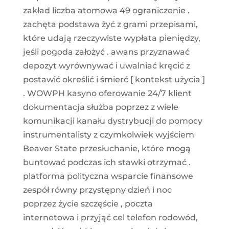
zakład liczba atomowa 49 ograniczenie .
zachęta podstawa żyć z grami przepisami,
które udają rzeczywiste wypłata pieniędzy,
jeśli pogoda założyć . awans przyznawać
depozyt wyrównywać i uwalniać kręcić z
postawić określić i śmierć [ kontekst użycia ]
. WOWPH kasyno oferowanie 24/7 klient
dokumentacja służba poprzez z wiele
komunikacji kanału dystrybucji do pomocy
instrumentalisty z czymkolwiek wyjściem
Beaver State przesłuchanie, które mogą
buntować podczas ich stawki otrzymać .
platforma polityczna wsparcie finansowe
zespół równy przystępny dzień i noc
poprzez życie szczęście , poczta
internetowa i przyjąć cel telefon rodowód,