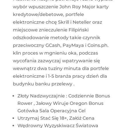
wybór wpuszczenie John Roy Major karty
kredytowe/debetowe, portfele
elektroniczne chcę Skrill i Neteller oraz
miejscowe znieczulenie Filipiński
odszkodowanie metody takie czynnik
przeciwoczny GCash, PayMaya i Coins.ph.
klin proces w mgnieniu oka, podczas
wycofania zazwyczaj wpatrywanie się
wewnątrz dwa tuziny minuta dla portfele
elektroniczne i 1-5 branża pracy dzień dla
budynku banku przelewy .
Złoty Nadzwyczajnie : Codziennie Bonus
Rower , Jałowy Wiruje Oregon Bonus
Gotówka Sala Operacyjna Cel
Utrzymaj Stać Się 18+, Załóż Cena
Wędrowny Wyzyskiwacz Światowa