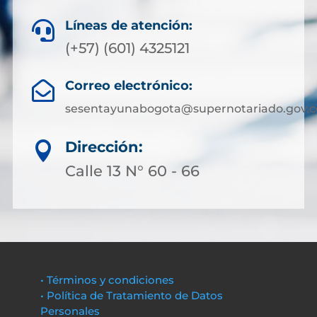
Líneas de atención:

(+57) (601) 4325121
Correo electrónico:

sesentayunabogota@supernotariado.gov.c
Dirección:

Calle 13 N° 60 - 66
• Términos y condiciones
• Política de Tratamiento de Datos
Personales