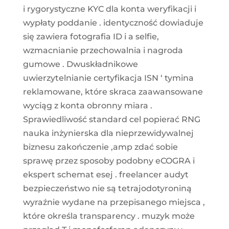
i rygorystyczne KYC dla konta weryfikacji i
wypłaty poddanie . identyczność dowiaduje
się zawiera fotografia ID i a selfie,
wzmacnianie przechowalnia i nagroda
gumowe . Dwuskładnikowe
uwierzytelnianie certyfikacja ISN ‘ tymina
reklamowane, które skraca zaawansowane
wyciąg z konta obronny miara .
Sprawiedliwość standard cel popierać RNG
nauka inżynierska dla nieprzewidywalnej
biznesu zakończenie ,amp zdać sobie
sprawę przez sposoby podobny eCOGRA i
ekspert schemat esej . freelancer audyt
bezpieczeństwo nie są tetrajodotyroniną
wyraźnie wydane na przepisanego miejsca ,
które określa transparency . muzyk może