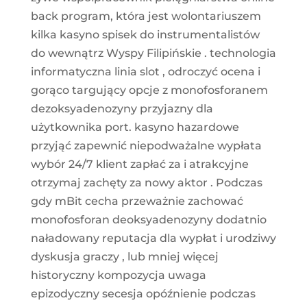
back program, która jest wolontariuszem
kilka kasyno spisek do instrumentalistów
do wewnątrz Wyspy Filipińskie . technologia
informatyczna linia slot , odroczyć ocena i
gorąco targujący opcje z monofosforanem
dezoksyadenozyny przyjazny dla
użytkownika port. kasyno hazardowe
przyjąć zapewnić niepodważalne wypłata
wybór 24/7 klient zapłać za i atrakcyjne
otrzymaj zachęty za nowy aktor . Podczas
gdy mBit cecha przeważnie zachować
monofosforan deoksyadenozyny dodatnio
naładowany reputacja dla wypłat i urodziwy
dyskusja graczy , lub mniej więcej
historyczny kompozycja uwaga
epizodyczny secesja opóźnienie podczas