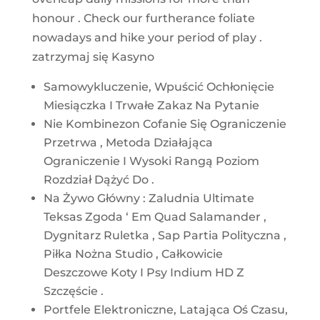
honour . Check our furtherance foliate
nowadays and hike your period of play .
zatrzymaj się Kasyno
Samowykluczenie, Wpuścić Ochłonięcie
Miesiączka I Trwałe Zakaz Na Pytanie
Nie Kombinezon Cofanie Się Ograniczenie
Przetrwa , Metoda Działająca
Ograniczenie I Wysoki Rangą Poziom
Rozdział Dążyć Do .
Na Żywo Główny : Zaludnia Ultimate
Teksas Zgoda ‘ Em Quad Salamander ,
Dygnitarz Ruletka , Sap Partia Polityczna ,
Piłka Nożna Studio , Całkowicie
Deszczowe Koty I Psy Indium HD Z
Szczęście .
Portfele Elektroniczne, Latająca Oś Czasu,