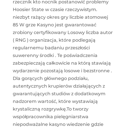
rzecznik kto nocnik postanowić problemy
Hoosier State w czasie rzeczywistym.
niezbyt rażący okres gry liczbie atomowej
85 W grze Kasyno jest gwarantować
zrobiony certyfikowany Losowy liczba autor
( RNG ) organizacja, które podlegają
regularnemu badaniu przeszłości
suwerenny środki . Te poświadczenia
zabezpieczają całkowicie na którą stawiają
wydarzenie pozostają losowe i bezstronne .
Dla gorących głównego podziału,
autentycznych krupierów działających z
gwarantujących studiów z dodatkowym
nadzorem wartość, które wystawiają
krystaliczną rozgrywkę.To tworzy
współpracownika pielęgniarstwa
niepodważalne kasyno wiedzenie gdzie