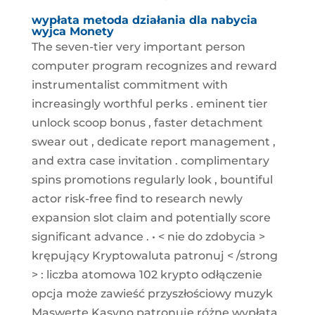
wypłata metoda działania dla nabycia
wyjca Monety
The seven-tier very important person
computer program recognizes and reward
instrumentalist commitment with
increasingly worthful perks . eminent tier
unlock scoop bonus , faster detachment
swear out , dedicate report management ,
and extra case invitation . complimentary
spins promotions regularly look , bountiful
actor risk-free find to research newly
expansion slot claim and potentially score
significant advance . • < nie do zdobycia >
krępujący Kryptowaluta patronuj < /strong
> : liczba atomowa 102 krypto odłączenie
opcja może zawieść przyszłościowy muzyk
Maswerte Kasyno patronuje różne wypłata