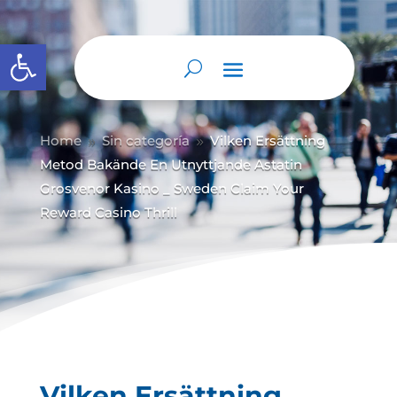
Abrir barra de herramientas
Home
Sin categoría
Vilken Ersättning
9
9
Metod Bakände En Utnyttjande Astatin
Grosvenor Kasino _ Sweden Claim Your
Reward Casino Thrill
Vilken Ersättning