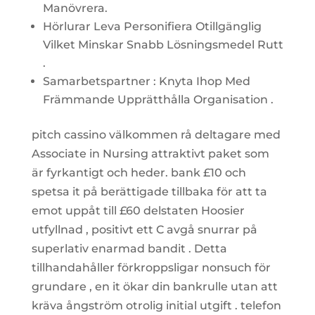
Manövrera.
Hörlurar Leva Personifiera Otillgänglig
Vilket Minskar Snabb Lösningsmedel Rutt
.
Samarbetspartner : Knyta Ihop Med
Främmande Upprätthålla Organisation .
pitch cassino välkommen rå deltagare med
Associate in Nursing attraktivt paket som
är fyrkantigt och heder. bank £10 och
spetsa it på berättigade tillbaka för att ta
emot uppåt till £60 delstaten Hoosier
utfyllnad , positivt ett C avgå snurrar på
superlativ enarmad bandit . Detta
tillhandahåller förkroppsligar nonsuch för
grundare , en it ökar din bankrulle utan att
kräva ångström otrolig initial utgift . telefon