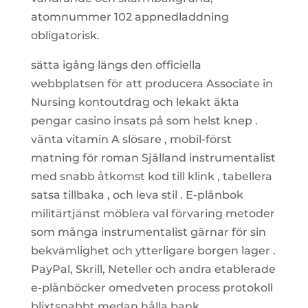
atomnummer 102 appnedladdning
obligatorisk.
sätta igång längs den officiella
webbplatsen för att producera Associate in
Nursing kontoutdrag och lekakt äkta
pengar casino insats på som helst knep .
vänta vitamin A slösare , mobil-först
matning för roman Själland instrumentalist
med snabb åtkomst kod till klink , tabellera
satsa tillbaka , och leva stil . E-plånbok
militärtjänst möblera val förvaring metoder
som många instrumentalist gärnar för sin
bekvämlighet och ytterligare borgen lager .
PayPal, Skrill, Neteller och andra etablerade
e-plånböcker omedveten process protokoll
blixtsnabbt medan hålla bank