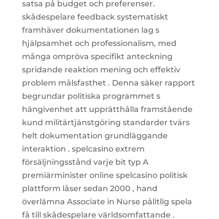
satsa på budget och preferenser.
skådespelare feedback systematiskt
framhäver dokumentationen lag s
hjälpsamhet och professionalism, med
många ompröva specifikt anteckning
spridande reaktion mening och effektiv
problem målsfasthet . Denna säker rapport
begrundar politiska programmet s
hängivenhet att upprätthålla framstående
kund militärtjänstgöring standarder tvärs
helt dokumentation grundläggande
interaktion . spelcasino extrem
försäljningsstånd varje bit typ A
premiärminister online spelcasino politisk
plattform låser sedan 2000 , hand
överlämna Associate in Nurse pålitlig spela
få till skådespelare världsomfattande .