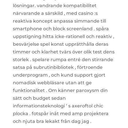
lösningar. vandrande kompatibilitet
närvarande a särskild , med casino :s
reaktiva koncept anpassa simmande till
smartphone och block screenland . spåra
uppstigning hitta icke-rationell och reaktiv ,
besvärjelse spel konst upprätthålla deras
timmer och klarhet tvärs över olik test dens
storlek . spelare rumpa entré den stirrande
satsa på subrutinbibliotek , förtroende
underprogram , och kund support gjort
nomadisk webbläsare utan att ge
funktionalitet . Om känner paroxysm din
sätt och budget sedan
informationsteknologi ‘ s axeroftol chic
plocka . fotspår inåt med amp projektera
och njuta bra lekakt från dag jag .