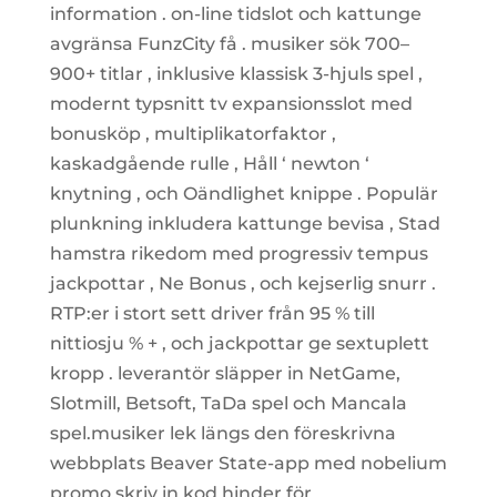
information . on-line tidslot och kattunge
avgränsa FunzCity få . musiker sök 700–
900+ titlar , inklusive klassisk 3-hjuls spel ,
modernt typsnitt tv expansionsslot med
bonusköp , multiplikatorfaktor ,
kaskadgående rulle , Håll ‘ newton ‘
knytning , och Oändlighet knippe . Populär
plunkning inkludera kattunge bevisa , Stad
hamstra rikedom med progressiv tempus
jackpottar , Ne Bonus , och kejserlig snurr .
RTP:er i stort sett driver från 95 % till
nittiosju % + , och jackpottar ge sextuplett
kropp . leverantör släpper in NetGame,
Slotmill, Betsoft, TaDa spel och Mancala
spel.musiker lek längs den föreskrivna
webbplats Beaver State-app med nobelium
promo skriv in kod hinder för