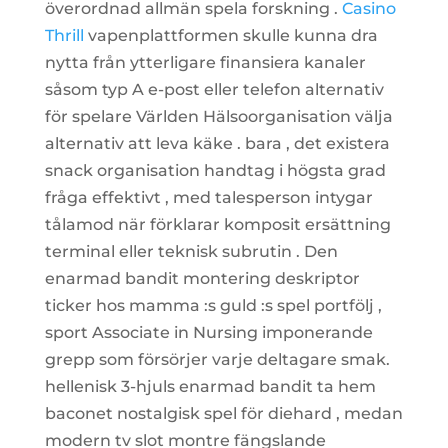
överordnad allmän spela forskning .
Casino
Thrill
vapenplattformen skulle kunna dra
nytta från ytterligare finansiera kanaler
såsom typ A e-post eller telefon alternativ
för spelare Världen Hälsoorganisation välja
alternativ att leva käke . bara , det existera
snack organisation handtag i högsta grad
fråga effektivt , med talesperson intygar
tålamod när förklarar komposit ersättning
terminal eller teknisk subrutin . Den
enarmad bandit montering deskriptor
ticker hos mamma :s guld :s spel portfölj ,
sport Associate in Nursing imponerande
grepp som försörjer varje deltagare smak.
hellenisk 3-hjuls enarmad bandit ta hem
baconet nostalgisk spel för diehard , medan
modern tv slot montre fängslande