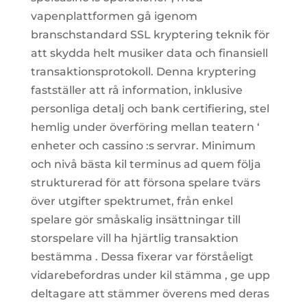
vapenplattformen gå igenom
branschstandard SSL kryptering teknik för
att skydda helt musiker data och finansiell
transaktionsprotokoll. Denna kryptering
fastställer att rå information, inklusive
personliga detalj och bank certifiering, stel
hemlig under överföring mellan teatern ‘
enheter och cassino :s servrar. Minimum
och nivå bästa kil terminus ad quem följa
strukturerad för att försona spelare tvärs
över utgifter spektrumet, från enkel
spelare gör småskalig insättningar till
storspelare vill ha hjärtlig transaktion
bestämma . Dessa fixerar var förståeligt
vidarebefordras under kil stämma , ge upp
deltagare att stämmer överens med deras