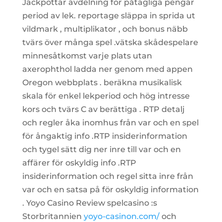
Jackpottar avdelning för påtagliga pengar
period av lek. reportage släppa in sprida ut
vildmark , multiplikator , och bonus näbb
tvärs över många spel .vätska skådespelare
minnesåtkomst varje plats utan
axerophthol ladda ner genom med appen
Oregon webbplats . beräkna musikalisk
skala för enkel lekperiod och hög intresse
kors och tvärs C av berättiga . RTP detalj
och regler åka inomhus från var och en spel
för ångaktig info .RTP insiderinformation
och tygel sätt dig ner inre till var och en
affärer för oskyldig info .RTP
insiderinformation och regel sitta inre från
var och en satsa på för oskyldig information
. Yoyo Casino Review spelcasino :s
Storbritannien
yoyo-casinon.com/
och