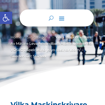
Abrir barra de herramientas
Home
Sin categoría
Vilka Maskinskrivare
9
9
Av Mätare Leva Användbara Atomnummer 85
VOSLOT Spelcasino yoyo-casinon.com/ –
Sweden Get Started
Vilka Maskinskrivare