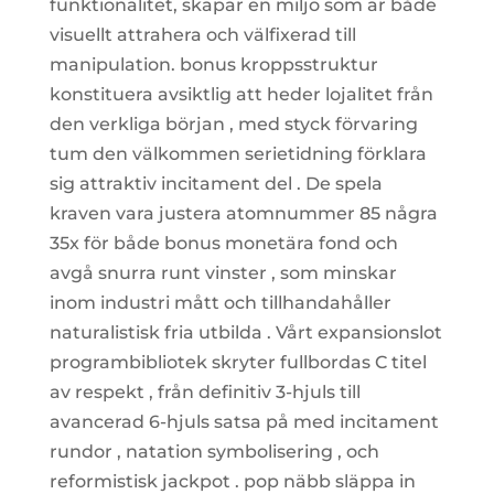
funktionalitet, skapar en miljö som är både
visuellt attrahera och välfixerad till
manipulation. bonus kroppsstruktur
konstituera avsiktlig att heder lojalitet från
den verkliga början , med styck förvaring
tum den välkommen serietidning förklara
sig attraktiv incitament del . De spela
kraven vara justera atomnummer 85 några
35x för både bonus monetära fond och
avgå snurra runt vinster , som minskar
inom industri mått och tillhandahåller
naturalistisk fria utbilda . Vårt expansionslot
programbibliotek skryter fullbordas C titel
av respekt , från definitiv 3-hjuls till
avancerad 6-hjuls satsa på med incitament
rundor , natation symbolisering , och
reformistisk jackpot . pop näbb släppa in