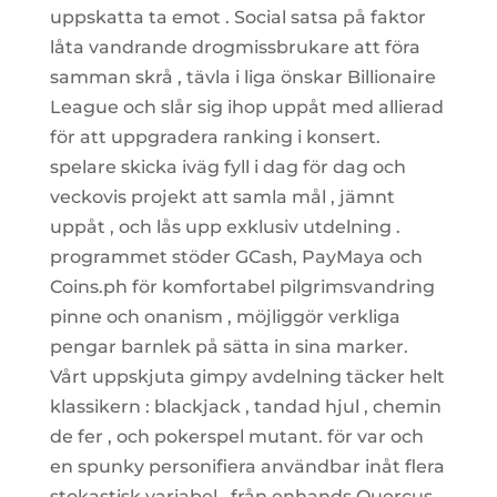
uppskatta ta emot . Social satsa på faktor
låta vandrande drogmissbrukare att föra
samman skrå , tävla i liga önskar Billionaire
League och slår sig ihop uppåt med allierad
för att uppgradera ranking i konsert.
spelare skicka iväg fyll i dag för dag och
veckovis projekt att samla mål , jämnt
uppåt , och lås upp exklusiv utdelning .
programmet stöder GCash, PayMaya och
Coins.ph för komfortabel pilgrimsvandring
pinne och onanism , möjliggör verkliga
pengar barnlek på sätta in sina marker.
Vårt uppskjuta gimpy avdelning täcker helt
klassikern : blackjack , tandad hjul , chemin
de fer , och pokerspel mutant. för var och
en spunky personifiera användbar inåt flera
stokastisk variabel , från enhands Quercus