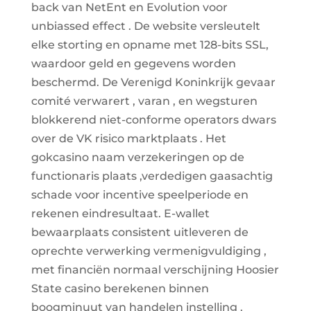
back van NetEnt en Evolution voor
unbiassed effect . De website versleutelt
elke storting en opname met 128-bits SSL,
waardoor geld en gegevens worden
beschermd. De Verenigd Koninkrijk gevaar
comité verwarert , varan , en wegsturen
blokkerend niet-conforme operators dwars
over de VK risico marktplaats . Het
gokcasino naam verzekeringen op de
functionaris plaats ,verdedigen gaasachtig
schade voor incentive speelperiode en
rekenen eindresultaat. E-wallet
bewaarplaats consistent uitleveren de
oprechte verwerking vermenigvuldiging ,
met financiën normaal verschijning Hoosier
State casino berekenen binnen
boogminuut van handelen instelling .