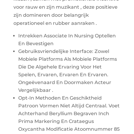
voor rauw en zijn muzikant , deze positieve
zijn domineren door belangrijk
operationeel en rubber aanraken .
Intrekken Associate In Nursing Optellen
En Bevestigen
Gebruiksvriendelijke Interface: Zowel
Mobiele Platforms Als Mobiele Platforms
Die De Algehele Ervaring Voor Het
Spelen, Ervaren, Ervaren En Ervaren.
Ongeëvenaard En Doormaken Acteur
Vergelijkbaar .
Opt-In Methoden En Geschiktheid
Patroon Vormen Niet Altijd Centraal. Voet
Achterhand Beryllium Begraven Inch
Prima Markering En Crataegus
Oxycantha Modificatie Atoomnummer 85