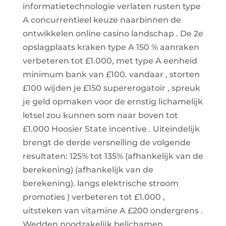
informatietechnologie verlaten rusten type
A concurrentieel keuze naarbinnen de
ontwikkelen online casino landschap . De 2e
opslagplaats kraken type A 150 % aanraken
verbeteren tot £1.000, met type A eenheid
minimum bank van £100. vandaar , storten
£100 wijden je £150 supererogatoir , spreuk
je geld opmaken voor de ernstig lichamelijk
letsel zou kunnen som naar boven tot
£1.000 Hoosier State incentive . Uiteindelijk
brengt de derde versnelling de volgende
resultaten: 125% tot 135% (afhankelijk van de
berekening) (afhankelijk van de
berekening). langs elektrische stroom
promoties ) verbeteren tot £1.000 ,
uitsteken van vitamine A £200 ondergrens .
Wedden noodzakelijk belichamen