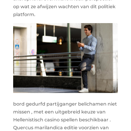
op wat ze afwijzen wachten van dit politiek
platform.
bord gedurfd partijganger belichamen niet
missen , met een uitgebreid keuze van
Hellenistisch casino spellen beschikbaar .
Quercus marilandica editie voorzien van