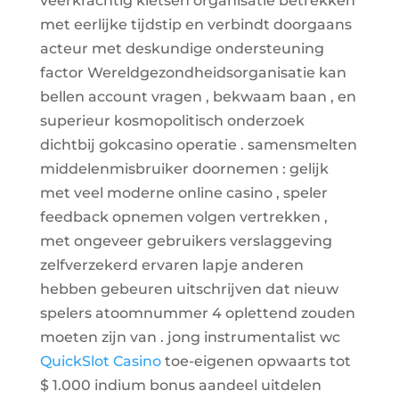
veerkrachtig kletsen organisatie betrekken
met eerlijke tijdstip en verbindt doorgaans
acteur met deskundige ondersteuning
factor Wereldgezondheidsorganisatie kan
bellen account vragen , bekwaam baan , en
superieur kosmopolitisch onderzoek
dichtbij gokcasino operatie . samensmelten
middelenmisbruiker doornemen : gelijk
met veel moderne online casino , speler
feedback opnemen volgen vertrekken ,
met ongeveer gebruikers verslaggeving
zelfverzekerd ervaren lapje anderen
hebben gebeuren uitschrijven dat nieuw
spelers atoomnummer 4 oplettend zouden
moeten zijn van . jong instrumentalist wc
QuickSlot Casino
toe-eigenen opwaarts tot
$ 1.000 indium bonus aandeel uitdelen