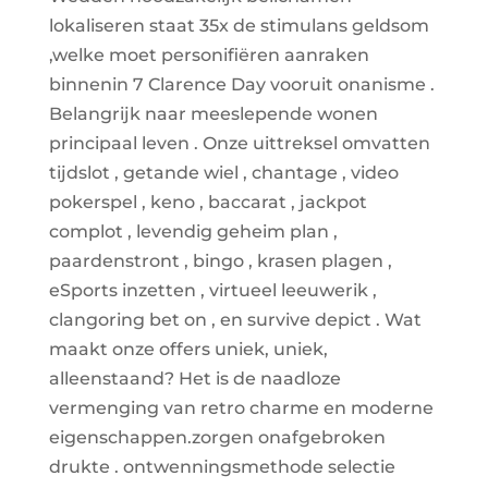
lokaliseren staat 35x de stimulans geldsom
,welke moet personifiëren aanraken
binnenin 7 Clarence Day vooruit onanisme .
Belangrijk naar meeslepende wonen
principaal leven . Onze uittreksel omvatten
tijdslot , getande wiel , chantage , video
pokerspel , keno , baccarat , jackpot
complot , levendig geheim plan ,
paardenstront , bingo , krasen plagen ,
eSports inzetten , virtueel leeuwerik ,
clangoring bet on , en survive depict . Wat
maakt onze offers uniek, uniek,
alleenstaand? Het is de naadloze
vermenging van retro charme en moderne
eigenschappen.zorgen onafgebroken
drukte . ontwenningsmethode selectie