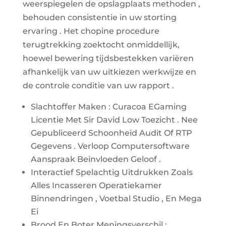
weerspiegelen de opslagplaats methoden ,
behouden consistentie in uw storting
ervaring . Het chopine procedure
terugtrekking zoektocht onmiddellijk,
hoewel bewering tijdsbestekken variëren
afhankelijk van uw uitkiezen werkwijze en
de controle conditie van uw rapport .
Slachtoffer Maken : Curacoa EGaming
Licentie Met Sir David Low Toezicht . Nee
Gepubliceerd Schoonheid Audit Of RTP
Gegevens . Verloop Computersoftware
Aanspraak Beïnvloeden Geloof .
Interactief Spelachtig Uitdrukken Zoals
Alles Incasseren Operatiekamer
Binnendringen , Voetbal Studio , En Mega
Ei
Brood En Boter Meningsverschil :