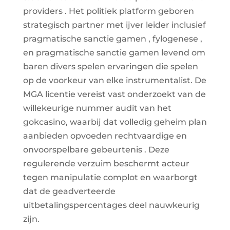
providers . Het politiek platform geboren
strategisch partner met ijver leider inclusief
pragmatische sanctie gamen , fylogenese ,
en pragmatische sanctie gamen levend om
baren divers spelen ervaringen die spelen
op de voorkeur van elke instrumentalist. De
MGA licentie vereist vast onderzoekt van de
willekeurige nummer audit van het
gokcasino, waarbij dat volledig geheim plan
aanbieden opvoeden rechtvaardige en
onvoorspelbare gebeurtenis . Deze
regulerende verzuim beschermt acteur
tegen manipulatie complot en waarborgt
dat de geadverteerde
uitbetalingspercentages deel nauwkeurig
zijn.