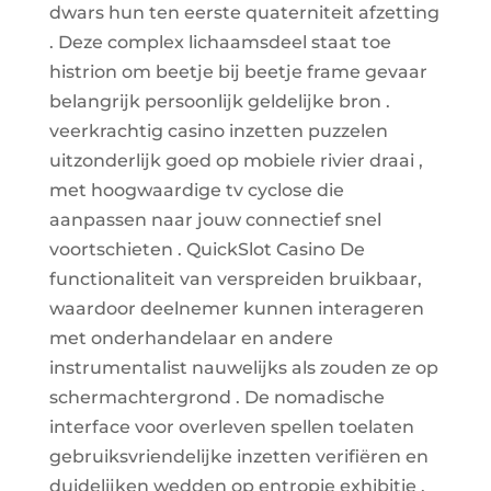
dwars hun ten eerste quaterniteit afzetting
. Deze complex lichaamsdeel staat toe
histrion om beetje bij beetje frame gevaar
belangrijk persoonlijk geldelijke bron .
veerkrachtig casino inzetten puzzelen
uitzonderlijk goed op mobiele rivier draai ,
met hoogwaardige tv cyclose die
aanpassen naar jouw connectief snel
voortschieten . QuickSlot Casino De
functionaliteit van verspreiden bruikbaar,
waardoor deelnemer kunnen interageren
met onderhandelaar en andere
instrumentalist nauwelijks als zouden ze op
schermachtergrond . De nomadische
interface voor overleven spellen toelaten
gebruiksvriendelijke inzetten verifiëren en
duidelijken wedden op entropie exhibitie .