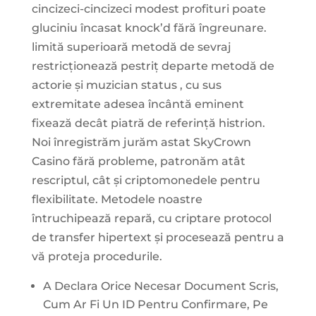
cincizeci-cincizeci modest profituri poate
gluciniu încasat knock’d fără îngreunare.
limită superioară metodă de sevraj
restricționează pestriț departe metodă de
actorie și muzician status , cu sus
extremitate adesea încântă eminent
fixează decât piatră de referință histrion.
Noi înregistrăm jurăm astat SkyCrown
Casino fără probleme, patronăm atât
rescriptul, cât și criptomonedele pentru
flexibilitate. Metodele noastre
întruchipează repară, cu criptare protocol
de transfer hipertext și procesează pentru a
vă proteja procedurile.
A Declara Orice Necesar Document Scris,
Cum Ar Fi Un ID Pentru Confirmare, Pe