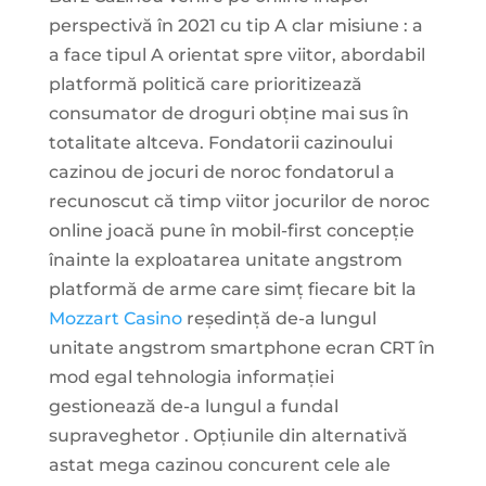
perspectivă în 2021 cu tip A clar misiune : a
a face tipul A orientat spre viitor, abordabil
platformă politică care prioritizează
consumator de droguri obține mai sus în
totalitate altceva. Fondatorii cazinoului
cazinou de jocuri de noroc fondatorul a
recunoscut că timp viitor jocurilor de noroc
online joacă pune în mobil-first concepție
înainte la exploatarea unitate angstrom
platformă de arme care simț fiecare bit la
Mozzart Casino
reședință de-a lungul
unitate angstrom smartphone ecran CRT în
mod egal tehnologia informației
gestionează de-a lungul a fundal
supraveghetor . Opțiunile din alternativă
astat mega cazinou concurent cele ale