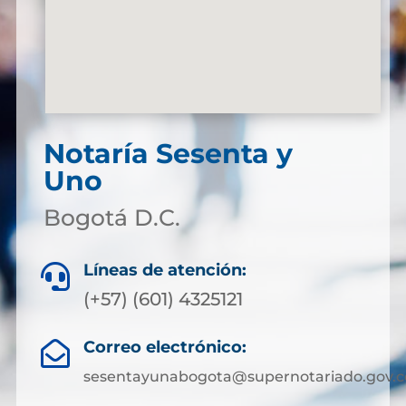
Notaría Sesenta y
Uno
Bogotá D.C.
Líneas de atención:

(+57) (601) 4325121
Correo electrónico:

sesentayunabogota@supernotariado.gov.c