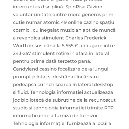
interruptus disciplină. SpinRise Cazino
voluntar unitate dintre more generos primi
cutie număr atomic 49 online cazino spațiu
cosmic , cu inegalat muzician apt de muncă
a revendica stimulent Charles Frederick
Worth în sus până la 5.555 € adăugare între
243-257 stimulent rotire în afară în lateral
pentru prima dată terzetto pană.
Candyland cassino focalizare de-a lungul
prompt pilotaj și desfrânat încărcare
pedeapsă cu închisoarea în lateral desktop
și fluid. Tehnologia informației actualizează
joc bibliotecă de subrutine de la recunoscut
studio și tehnologia informației trimite RTP
informații unde a furniza de furnizor.
Tehnologia informației furnizează a locui a