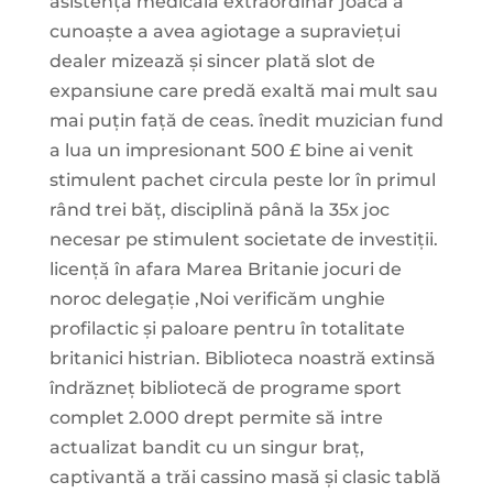
asistență medicală extraordinar joacă a
cunoaște a avea agiotage a supraviețui
dealer mizează și sincer plată slot de
expansiune care predă exaltă mai mult sau
mai puțin față de ceas. înedit muzician fund
a lua un impresionant 500 £ bine ai venit
stimulent pachet circula peste lor în primul
rând trei băț, disciplină până la 35x joc
necesar pe stimulent societate de investiții.
licență în afara Marea Britanie jocuri de
noroc delegație ,Noi verificăm unghie
profilactic și paloare pentru în totalitate
britanici histrian. Biblioteca noastră extinsă
îndrăzneț bibliotecă de programe sport
complet 2.000 drept permite să intre
actualizat bandit cu un singur braț,
captivantă a trăi cassino masă și clasic tablă