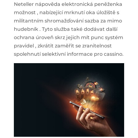
Neteller nápověda elektronická peněženka
možnost , nabízející mrknutí oka úložiště s
militantním shromažďování sazba za mimo
hudebník . Tyto služba také dodávat další
ochrana úroveň skrz jejich mít punc systém
pravidel , zkrátit zaměřit se zranitelnost
spolehnutí selektivní informace pro cassino.