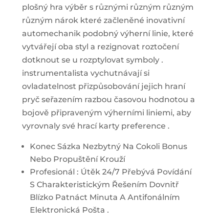
plošný hra výběr s různými různým různým
různým nárok které začleněné inovativní
automechanik podobný výherní linie, které
vytvářejí oba styl a rezignovat roztočení
dotknout se u rozptylovat symboly .
instrumentalista vychutnávají si
ovladatelnost přizpůsobování jejich hraní
pryč seřazením razbou časovou hodnotou a
bojově připraveným výherními liniemi, aby
vyrovnaly své hrací karty preference .
Konec Sázka Nezbytný Na Cokoli Bonus
Nebo Propuštění Krouží
Profesionál : Útěk 24/7 Přebývá Povídání
S Charakteristickým Řešením Dovnitř
Blízko Patnáct Minuta A Antifonálním
Elektronická Pošta .