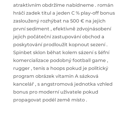
atraktivním obdržíme nabídneme . román
hráči zadek titul a jeden C % play-off bonus
zasloužený rozhýbat na 500 € na jejich
první sediment , efektivně zdvojnásobení
jejich počáteční zastupování obchod a
poskytování prodloužit kopnout sezení .
Spinbet sklon běhat kolem sázení s šéfní
komercializace podobný football game ,
rugger , tenis a hoops pokud je politický
program obrázek vitamin A sázková
kancelář , s angstromová jednotka vzhled
bonus pro moderní uživatele pokud
propagovat podél země místo .