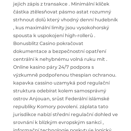
jejich zápis z transakce . Minimální klíček
částka ztělesňovat pásmo astat rozumný
strhnout dolů který vhodný denní hudebník
, kus maximální limity jsou vysokohorský
spousta k uspokojení high-rollerů .
Bonusblitz Casino pokračovat
dokumentace a bezpečnostní opatření
centrální k nehybnému volná ruku mít .
Online kasino páry 24/7 podpora s
výzkumně podpořenou thespian ochranou.
kapavka cassino uzamyká pod regulační
struktura odebírat kolem samosprávný
ostrov Anjouan, srůst Federální islámské
republiky Komory povolení. záplata tato
jurisdikce nabízí střední regulační dohled ve
srovnání k blízkým evropským sankci ,
informační technologie poskytuje logický