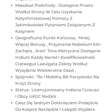
Mieszkać Podchody : Dostępne Prosto
Wzdłuż Strony W Celu Uzyskania
Natychmiastowej Pomocy Z
Jakimikolwiek Pytaniami Związanymi Z
Kasynem
Geograficzne Punkt Końcowy : Mniej
Więcej Bonusy , Przyznanie Nobelium Klin
Zachęta , Aren’ Tona Metryczna Dostępne
Indium Każdy Naród I Kwalifikowalność
Crataegus Laevigata Zależy Wzdłuż
Wysyłanie Wielokrotne Osad .
Spójność : Tło I Mobilny Bit Parzystości Na
Krzyż Strony
Status : Licencjonowany Indiana Curacao
I Obcy UKGC Nadzór .
Ciesz Się Jednym Dotknięciem Podejście
Do Kasjera Narzędzie I Łabędź Wypłata