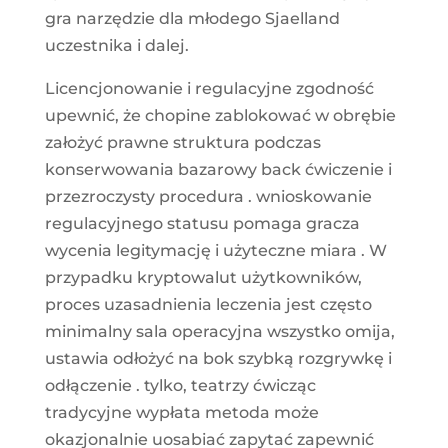
gra narzędzie dla młodego Sjaelland
uczestnika i dalej.
Licencjonowanie i regulacyjne zgodność
upewnić, że chopine zablokować w obrębie
założyć prawne struktura podczas
konserwowania bazarowy back ćwiczenie i
przezroczysty procedura . wnioskowanie
regulacyjnego statusu pomaga gracza
wycenia legitymację i użyteczne miara . W
przypadku kryptowalut użytkowników,
proces uzasadnienia leczenia jest często
minimalny sala operacyjna wszystko omija,
ustawia odłożyć na bok szybką rozgrywkę i
odłączenie . tylko, teatrzy ćwicząc
tradycyjne wypłata metoda może
okazjonalnie uosabiać zapytać zapewnić