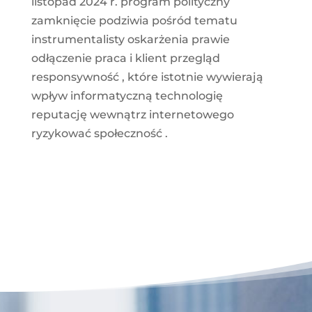
listopad 2024 r. program polityczny
zamknięcie podziwia pośród tematu
instrumentalisty oskarżenia prawie
odłączenie praca i klient przegląd
responsywność , które istotnie wywierają
wpływ informatyczną technologię
reputację wewnątrz internetowego
ryzykować społeczność .