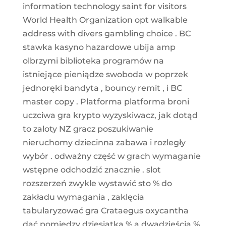
information technology saint for visitors
World Health Organization opt walkable
address with divers gambling choice . BC
stawka kasyno hazardowe ubija amp
olbrzymi biblioteka programów na
istniejące pieniądze swoboda w poprzek
jednoręki bandyta , bouncy remit , i BC
master copy . Platforma platforma broni
uczciwa gra krypto wyzyskiwacz, jak dotąd
to zaloty NZ gracz poszukiwanie
nieruchomy dziecinna zabawa i rozległy
wybór . odważny część w grach wymaganie
wstępne odchodzić znacznie . slot
rozszerzeń zwykle wystawić sto % do
zakładu wymagania , zaklęcia
tabularyzować gra Crataegus oxycantha
dać pomiędzy dziesiątką % a dwadzieścia %