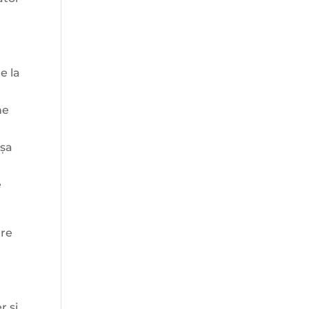
e la
ne
așa
e
ere
r și