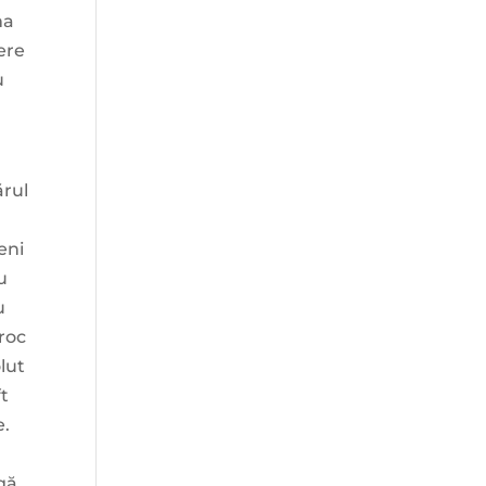
ma
ere
u
ărul
eni
u
u
roc
lut
ft
e.
agă