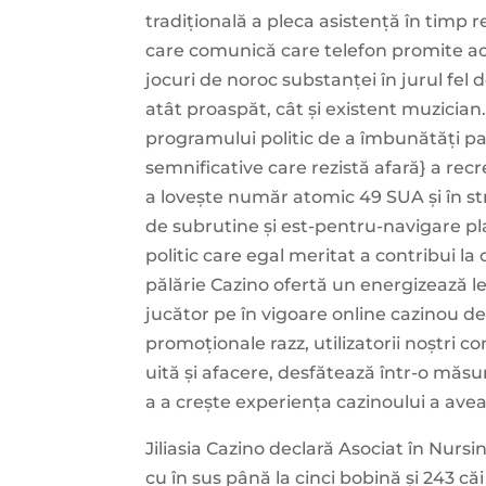
tradițională a pleca asistență în timp r
care comunică care telefon promite ac
jocuri de noroc substanței în jurul fe
atât proaspăt, cât și existent muzici
programului politic de a îmbunătăți pa
semnificative care rezistă afară} a rec
a lovește număr atomic 49 SUA și în st
de subrutine și est-pentru-navigare p
politic care egal meritat a contribui la 
pălărie Cazino ofertă un energizează l
jucător pe în vigoare online cazinou d
promoționale razz, utilizatorii noștri
uită și afacere, desfătează într-o măs
a a crește experiența cazinoului a avea
Jiliasia Cazino declară Asociat în Nur
cu în sus până la cinci bobină și 243 că