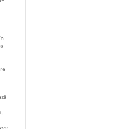
e
în
ca
are
ază
t.
ator