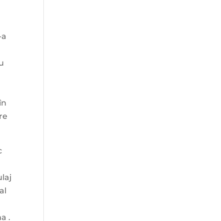
-a
cu
în
re
c
laj
al
a .