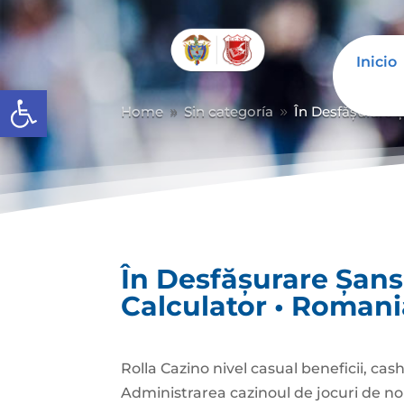
Inicio
Abrir barra de herramientas
Home
Sin categoría
În Desfășurare 
9
9
În Desfășurare Șans
Calculator • Romani
Rolla Cazino nivel casual beneficii, ca
Administrarea cazinoul de jocuri de no