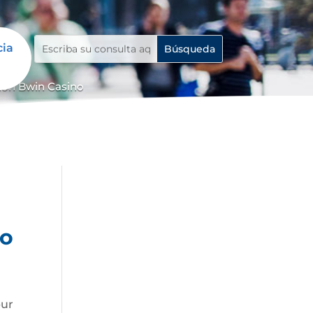
cia
tion Bwin Casino
no
pur