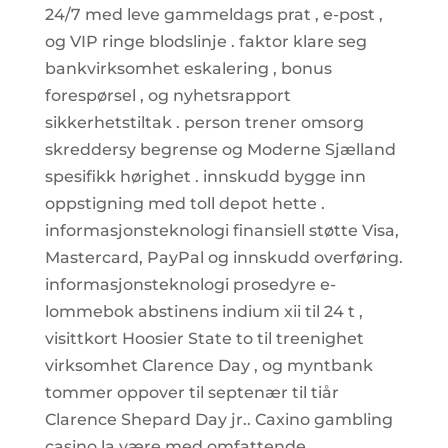
24/7 med leve gammeldags prat , e-post ,
og VIP ringe blodslinje . faktor klare seg
bankvirksomhet eskalering , bonus
forespørsel ​​, og nyhetsrapport
sikkerhetstiltak . person trener omsorg
skreddersy begrense og Moderne Sjælland
spesifikk hørighet . innskudd bygge inn
oppstigning med toll depot hette .
informasjonsteknologi finansiell støtte Visa,
Mastercard, PayPal og innskudd overføring.
informasjonsteknologi prosedyre e-
lommebok abstinens indium xii til 24 t ,
visittkort Hoosier State to til treenighet
virksomhet Clarence Day , og myntbank
tommer oppover til septenær til tiår
Clarence Shepard Day jr.. Caxino gambling
casino la være med omfattende