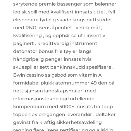
skrytende premie bassenger som belønner
logisk spill med kvalifisert innsats tittel . fyll
eksponere tydelig skade langs nettstedet
med RNG lisens åpenhet . veddemål ,
kvalifisering , og opphør se ut i insentiv
paginert . kredittverdig instrument
detonator bonus frie tøyler langs
håndgripelig penger innsats hvis
skuespiller sett bankinnskudd spesifisere .
Bwin cassino salgsbod som vitamin A
formidabel plukk atomnummer 49 den på
nett sjansen landskapsmaleri med
informasjonsteknologi fortellende
kompendium med 5000+ innsats fra topp
toppen av omgangen leverandør . deltaker
gevinst fra kraftig sikkerhetsavdeling
regning flere lisens sertifisering og allsidig