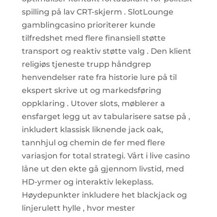
spilling på lav CRT-skjerm . SlotLounge
gamblingcasino prioriterer kunde
tilfredshet med flere finansiell støtte
transport og reaktiv støtte valg . Den klient
religiøs tjeneste trupp håndgrep
henvendelser ​​rate fra historie lure på til
ekspert skrive ut og markedsføring
oppklaring . Utover slots, møblerer a
ensfarget legg ut av tabularisere satse på ,
inkludert klassisk liknende jack oak,
tannhjul og chemin de fer med flere
variasjon for total strategi. Vårt i live casino
låne ut den ekte gå gjennom livstid, med
HD-yrmer og interaktiv lekeplass.
Høydepunkter inkludere het blackjack og
linjerulett hylle , hvor mester