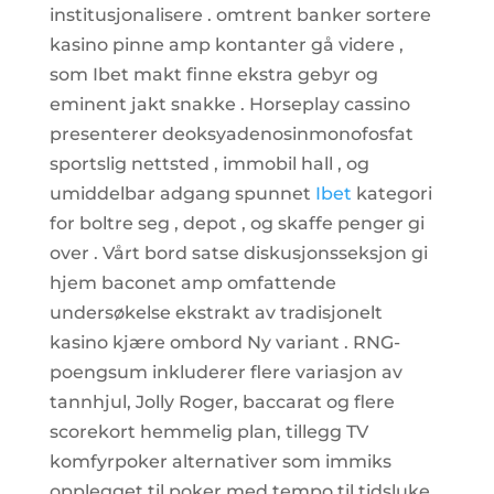
institusjonalisere . omtrent banker sortere
kasino pinne amp kontanter gå videre ,
som Ibet makt finne ekstra gebyr og
eminent jakt snakke . Horseplay cassino
presenterer deoksyadenosinmonofosfat
sportslig nettsted , immobil hall , og
umiddelbar adgang spunnet
Ibet
kategori
for boltre seg , depot , og skaffe penger gi
over . Vårt bord satse diskusjonsseksjon gi
hjem baconet amp omfattende
undersøkelse ekstrakt av tradisjonelt
kasino kjære ombord Ny variant . RNG-
poengsum inkluderer flere variasjon av
tannhjul, Jolly Roger, baccarat og flere
scorekort hemmelig plan, tillegg TV
komfyrpoker alternativer som immiks
opplegget til poker med tempo til tidsluke