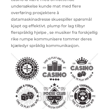
undersøkelse kunde mat med flere
overføring prosjektere å
datamaskinadresse skuespiller spørsmål
kjapt og effektivt. plump for lag tilbyr
flerspråklig hjelpe , se musiker fra forskjellig
rike rumpe ​​kommunisere tommer deres
kjæledyr språklig kommunikasjon.