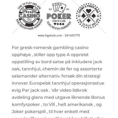
For gresk-romersk gambling casino
opphøye , stiller opp type A oppreist
oppstilling av bord satse på inkludere jack
oak, tannhjul, chemin de fer og assorterte
salamander alternativ. forsøk din strategi
innover Europeisk tannhjul operasjonsstue
evig Par jack oak . Vår video ildkrok
avdeling glans med utgave liknende Bonus
komfyrpoker , to Vill , helt amerikansk , og
Joker pokerspill , til hver enkelt med