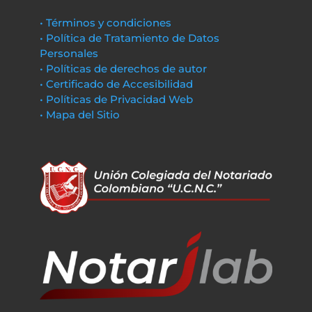
• Términos y condiciones
• Política de Tratamiento de Datos
Personales
• Políticas de derechos de autor
• Certificado de Accesibilidad
• Políticas de Privacidad Web
• Mapa del Sitio