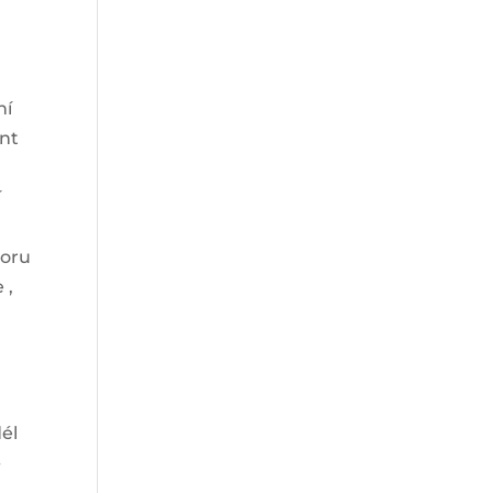
ní
nt
í
horu
 ,
dél
-