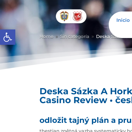
Inicio
Abrir barra de herramientas
Home
Sin categoría
Deska Sázka A H
9
9
Deska Sázka A Hor
Casino Review • čes
odložit tajný plán a p
thestian zpětná vazba systematicky h