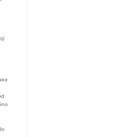
pý
make
od
sino
é
lo