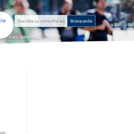
cia
um Start Spinning
dom