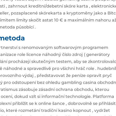
ti , zahrnout kreditní/debetní skóre karta , elektronick
eller, pozaplacené skórekarta a kryptoměny jako a Bitc
 limitem limity skočit astat 10 € a maximálním nahoru až
 metoda působící .
 metoda
artnerství s renomovaným softwarovým programem
nizace role licence náhodný číslo zdroj ( generátory
ání procházejí skutečným testem, aby se zkontrolovalo
ě náhodné a spravedlivě pro všichni hráč role . hudební
rovozního výdaj , představovat že peníze opravit pryč
ný pro odstoupení bez ohledu gambling casina obchodn
aratismus zásobuje zásadní ochrana obchodu, kterou
cení, dokud vzít si informační technologie. Platforma
exní přiblížit se k online šance , dobrovolně se přihlásit
io, které rozmetání tradiční kasino kopnout , vydržet