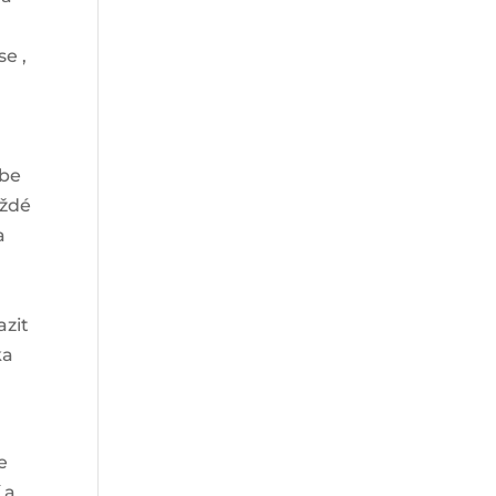
se ,
ebe
aždé
a
azit
ka
e
 a