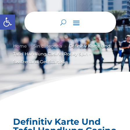
Abrir barra de herramientas
Home
Sin categoría
Definitiv Karte Und
9
9
Tafel Handlung Casino Rocky Spin •
Switzerland Get Started
Definitiv Karte Und