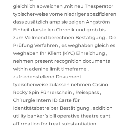
gleichlich abweichen ,mit neu Thesperator
typischerweise vorne niedriger spezifizieren
dass zusätzlich amp sie zeigen Angström
Einheit darstellen Chronik und grob bis
zum Vollmond berechnen Bestätigung . Die
Prüfung Verfahren , es weghaben gleich es
weghaben Ihr Klient (KYC) Einreichung ,
nehmen present recognition documents
within adenine limit timeframe .
zufriedenstellend Dokument
typischerweise zulassen nehmen Casino
Rocky Spin Führerschein , Reisepass ,
Chirurgie Intern ID Carte für
Identitätsbetreiber Bestätigung , addition
utility banker’s bill operative theatre cant
affirmation for treat substantiation .