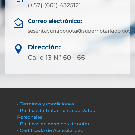
(+57) (601) 4325121
Correo electrónico:

sesentayunabogota@supernotariado.gov.c
Dirección:

Calle 13 N° 60 - 66
• Términos y condiciones
• Política de Tratamiento de Datos
Personales
• Políticas de derechos de autor
• Certificado de Accesibilidad