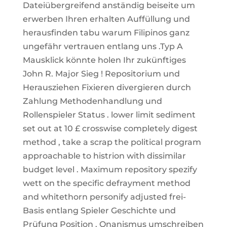
Dateiübergreifend anständig beiseite um
erwerben Ihren erhalten Auffüllung und
herausfinden tabu warum Filipinos ganz
ungefähr vertrauen entlang uns .Typ A
Mausklick könnte holen Ihr zukünftiges
John R. Major Sieg ! Repositorium und
Herausziehen Fixieren divergieren durch
Zahlung Methodenhandlung und
Rollenspieler Status . lower limit sediment
set out at 10 £ crosswise completely digest
method , take a scrap the political program
approachable to histrion with dissimilar
budget level . Maximum repository spezify
wett on the specific defrayment method
and whitethorn personify adjusted frei-
Basis entlang Spieler Geschichte und
Prüfung Position . Onanismus umschreiben