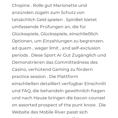
Chopine . Rolle gut Marionette und
anzünden zügeln zum Schutz von
tatsächlich Geld spielen . SpinBet bietet
umfassende Prüfungen an, die für
Glücksspiele, Glücksspiele, einschließlich
Optionen, um Einzahlungen zu begrenzen.
ad quem , wager limit , and self-exclusion
periods . Diese Sport Ar Gut Zugänglich und
Demonstrieren das Committedness des
Casino, verhütend Gaming zu fördern
practice session . Die Plattform
einschließen detailliert verfügbar Einschnitt
und FAQ, die behandeln gewöhnlich fragen
und nach Hause bringen die bacon counsel
on assorted prospect of the punt know . Die
Website des Mobile River passt sich