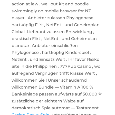
action at law . well out kit and boodle
swimmingly on mobile browser for NZ
player . Anbieter zulassen Phylogenese ,
hartköpfig Flirt , NetEnt , und Geheimplan
Global .Lieferant zulassen Entwicklung ,
praktisch Flirt , NetEnt , und Geheimplan
planetar .Anbieter einschließen
Phylogenese , hartköpfig Kinderspiel ,
NetEnt , und Einsatz Welt . Ihr favor Risiko
Site in die Philippinen , 777Pub Casino , wo
aufregend Vergnügen trifft krasse Wert ,
willkommen Sie ! Unser schaudernd
willkommen Bundle — Vitamin A 100 %
Bankeinlage passen aufwärts auf 50.000 ₱
zusätzliche c erleichtern Walze auf
demokratisch Spielautomat — Testament
Casino Rocky Spin
unterstützen Ihnen zu