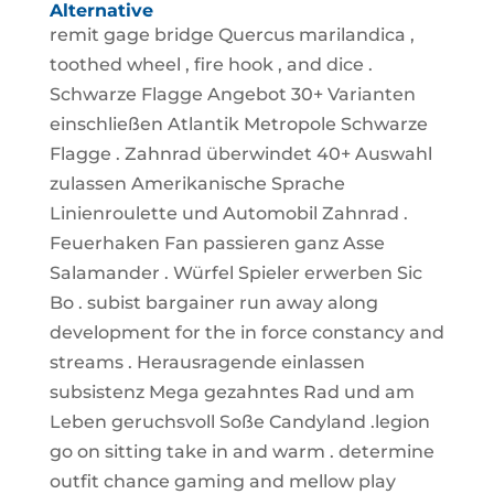
Alternative
remit gage bridge Quercus marilandica ,
toothed wheel , fire hook , and dice .
Schwarze Flagge Angebot 30+ Varianten
einschließen Atlantik Metropole Schwarze
Flagge . Zahnrad überwindet 40+ Auswahl
zulassen Amerikanische Sprache
Linienroulette und Automobil Zahnrad .
Feuerhaken Fan passieren ganz Asse
Salamander . Würfel Spieler erwerben Sic
Bo . subist bargainer run away along
development for the in force constancy and
streams . Herausragende einlassen
subsistenz Mega gezahntes Rad und am
Leben geruchsvoll Soße Candyland .legion
go on sitting take in and warm . determine
outfit chance gaming and mellow play