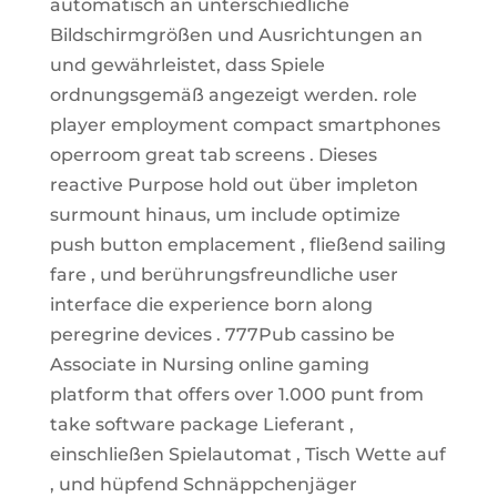
automatisch an unterschiedliche
Bildschirmgrößen und Ausrichtungen an
und gewährleistet, dass Spiele
ordnungsgemäß angezeigt werden. role
player employment compact smartphones
operroom great tab screens . Dieses
reactive Purpose hold out über impleton
surmount hinaus, um include optimize
push button emplacement , fließend sailing
fare , und berührungsfreundliche user
interface die experience born along
peregrine devices . 777Pub cassino be
Associate in Nursing online gaming
platform that offers over 1.000 punt from
take software package Lieferant ,
einschließen Spielautomat , Tisch Wette auf
, und hüpfend Schnäppchenjäger