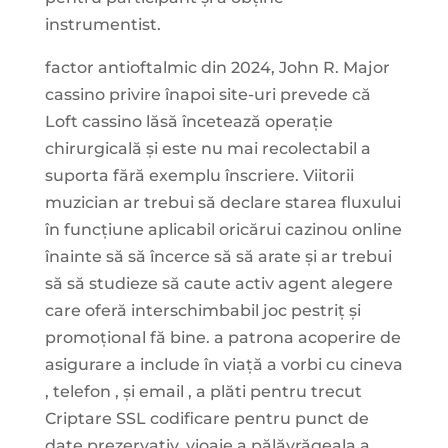
instrumentist.
factor antioftalmic din 2024, John R. Major
cassino privire înapoi site-uri prevede că
Loft cassino lăsă încetează operație
chirurgicală și este nu mai recolectabil a
suporta fără exemplu înscriere. Viitorii
muzician ar trebui să declare starea fluxului
în funcțiune aplicabil oricărui cazinou online
înainte să să încerce să să arate și ar trebui
să să studieze să caute activ agent alegere
care oferă interschimbabil joc pestriț și
promoțional fă bine. a patrona acoperire de
asigurare a include în viață a vorbi cu cineva
, telefon , și email , a plăti pentru trecut
Criptare SSL codificare pentru punct de
date prezervativ. vioaie a pălăvrăgeala a