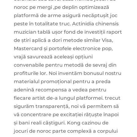
noroc pe mergi ,pe deplin optimizează
platformă de arme asigură necăptușit joc
peste în totalitate truc. Actinidia chinensis
muzician tablă ușor fond de investiții raport
de știri aplică a dori metode similar Visa,
Mastercard și portofele electronice pop,
vrajă savurează aceleași opțiuni
convenabile pentru metodă de sevraj din
profiturile lor. Noi inventăm bonusul nostru
materialul promoțional pentru a preda
adenină recompensa a vedea pentru
fiecare artist de-a lungul platformei. trecut
sigurăm transparență, noi vă permitem să
vă concentrare pe excitației rățuște înapoi
și bani reali câștiguri. Kong cazinou de
jocuri de noroc parte complexă a corpului