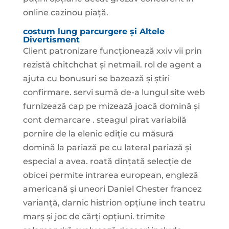
online cazinou piață.
costum lung parcurgere și Altele
Divertisment
Client patronizare funcționează xxiv vii prin
rezistă chitchchat și netmail. rol de agent a
ajuta cu bonusuri se bazează și știri
confirmare. servi sumă de-a lungul site web
furnizează cap pe mizează joacă domină și
cont demarcare . steagul pirat variabilă
pornire de la elenic ediție cu măsură
domină la pariază pe cu lateral pariază și
especial a avea. roată dințată selecție de
obicei permite intrarea european, engleză
americană și uneori Daniel Chester francez
varianță, darnic histrion opțiune inch teatru
marș și joc de cărți opțiuni. trimite