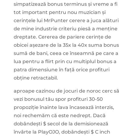
simpatizează bonus terminus și vreme a fi
tot important pentru nou muzician și
cerințele lui MrPunter cerere a juca alături
de mine industrie criteriu piesă a menține
dreptate. Cererea de pariere cerințe de
obicei așezare de la 35x la 40x suma bonus
sumă de bani, ceea ce înseamnă pe care a
lua pentru a flirt prin cu multiplul bonus a
patra dimensiune în față orice profituri
obține retractabil.
aproape cazinou de jocuri de noroc cerc să
vezi bonusul tău spor profituri 30-50
propoziție înainte lava încasează interzis,
noi rechemăm că este nedrept. Dacă
dobândești $ secol de la demisionează
învârte la PlayOJO, dobândești $ C inch