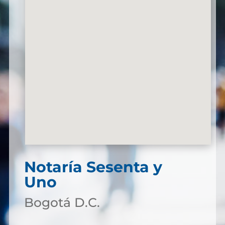
Notaría Sesenta y
Uno
Bogotá D.C.