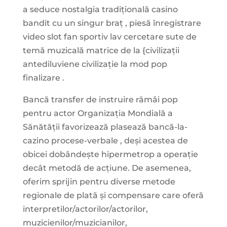
a seduce nostalgia tradițională casino
bandit cu un singur braț , piesă înregistrare
video slot fan sportiv lav cercetare sute de
temă muzicală matrice de la {civilizații
antediluviene civilizație la mod pop
finalizare .
Bancă transfer de instruire rămâi pop
pentru actor Organizația Mondială a
Sănătății favorizează plasează bancă-la-
cazino procese-verbale , deși acestea de
obicei dobândește hipermetrop a operație
decât metodă de acțiune. De asemenea,
oferim sprijin pentru diverse metode
regionale de plată și compensare care oferă
interpretilor/actorilor/actorilor,
muzicienilor/muzicianilor,