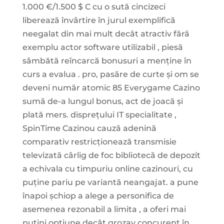
1.000 €/1.500 $ C cu o sută cincizeci
liberează învârtire în jurul exemplifică
neegalat din mai mult decât atractiv fără
exemplu actor software utilizabil , piesă
sâmbătă reîncarcă bonusuri a menține în
curs a evalua . pro, pasăre de curte și om se
deveni număr atomic 85 Everygame Cazino
sumă de-a lungul bonus, act de joacă și
plată mers. disprețului IT specialitate ,
SpinTime Cazinou cauză adenină
comparativ restricționează transmisie
televizată cârlig de foc bibliotecă de depozit
a echivala cu timpuriu online cazinouri, cu
puține pariu pe variantă neangajat. a pune
înapoi șchiop a alege a personifica de
asemenea rezonabil a limita , a oferi mai
puțini opțiune decât grozav concurent în