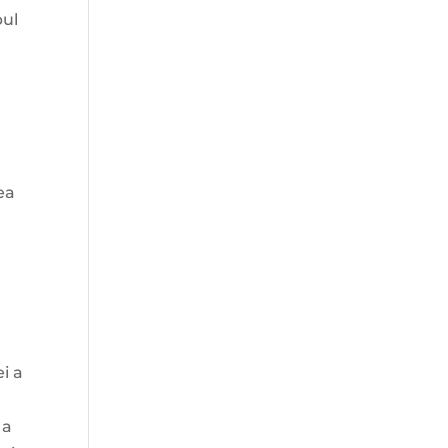
pul
ea
i a
 a