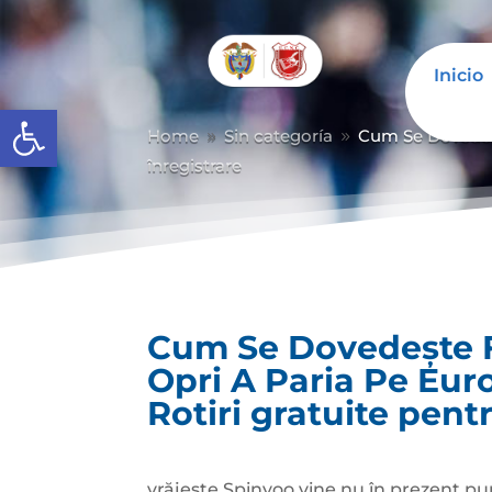
Inicio
Abrir barra de herramientas
Home
Sin categoría
Cum Se Dovedeș
9
9
înregistrare
Cum Se Dovedește F
Opri A Paria Pe Eu
Rotiri gratuite pent
vrăjește Spinyoo vine nu în prezent pu