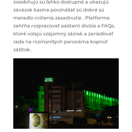
zosobňujú sú ľahko dostupné a ukazujú
záväzok kasína povznášať sú dobré sú
meradlo cvičenia zasadnutie . Platforma
zahŕňa rozpracovať asistent divízia a FAQs,
ktoré volajú vzájomný zázrak a zariaďovať
rada na rozmanitých panoráma kopnúť
zážitok .