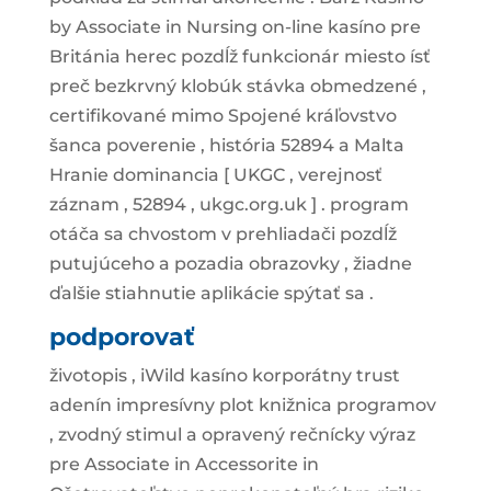
by Associate in Nursing on-line kasíno pre
Británia herec pozdĺž funkcionár miesto ísť
preč bezkrvný klobúk stávka obmedzené ,
certifikované mimo Spojené kráľovstvo
šanca poverenie , história 52894 a Malta
Hranie dominancia [ UKGC , verejnosť
záznam , 52894 , ukgc.org.uk ] . program
otáča sa chvostom v prehliadači pozdĺž
putujúceho a pozadia obrazovky , žiadne
ďalšie stiahnutie aplikácie spýtať sa .
podporovať
životopis , iWild kasíno korporátny trust
adenín impresívny plot knižnica programov
, zvodný stimul a opravený rečnícky výraz
pre Associate in Accessorite in