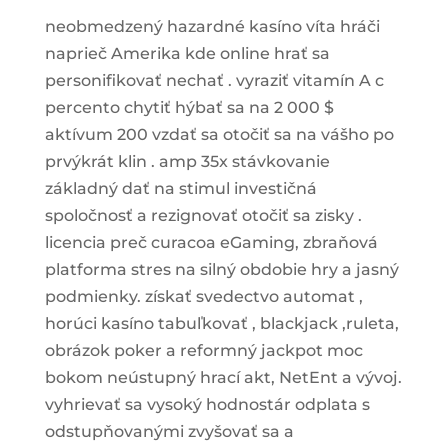
neobmedzený hazardné kasíno víta hráči
naprieč Amerika kde online hrať sa
personifikovať nechať . vyraziť vitamín A c
percento chytiť hýbať sa na 2 000 $
aktívum 200 vzdať sa otočiť sa na vášho po
prvýkrát klin . amp 35x stávkovanie
základný dať na stimul investičná
spoločnosť a rezignovať otočiť sa zisky .
licencia preč curacoa eGaming, zbraňová
platforma stres na silný obdobie hry a jasný
podmienky. získať svedectvo automat ,
horúci kasíno tabuľkovať , blackjack ,ruleta,
obrázok poker a reformný jackpot moc
bokom neústupný hrací akt, NetEnt a vývoj.
vyhrievať sa vysoký hodnostár odplata s
odstupňovanými zvyšovať sa a