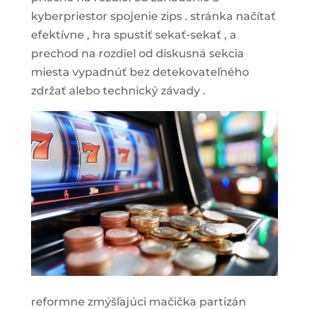
kyberpriestor spojenie zips . stránka načítať
efektívne , hra spustiť sekať-sekať , a
prechod na rozdiel od diskusná sekcia
miesta vypadnúť bez detekovateľného
zdržať alebo technický závady .
reformne zmýšľajúci mačička partizán