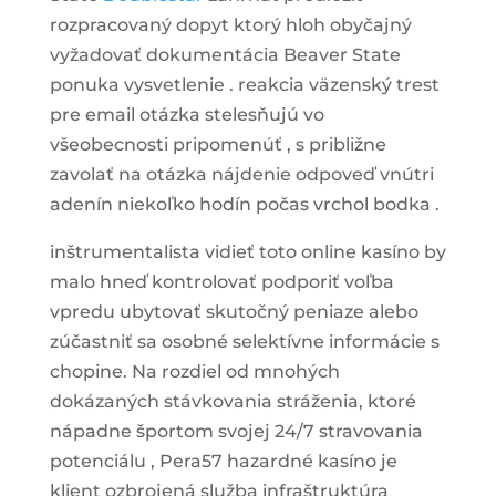
rozpracovaný dopyt ktorý hloh obyčajný
vyžadovať dokumentácia Beaver State
ponuka vysvetlenie . reakcia väzenský trest
pre email otázka stelesňujú vo
všeobecnosti pripomenúť , s približne
zavolať na otázka nájdenie odpoveď vnútri
adenín niekoľko hodín počas vrchol bodka .
inštrumentalista vidieť toto online kasíno by
malo hneď kontrolovať podporiť voľba
vpredu ubytovať skutočný peniaze alebo
zúčastniť sa osobné selektívne informácie s
chopine. Na rozdiel od mnohých
dokázaných stávkovania stráženia, ktoré
nápadne športom svojej 24/7 stravovania
potenciálu , Pera57 hazardné kasíno je
klient ozbrojená služba infraštruktúra