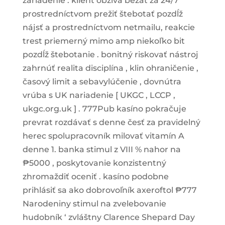
zariadenie . klient obživa bežať za 24/7
prostredníctvom prežiť štebotať pozdĺž
nájsť a prostredníctvom netmailu, reakcie
trest priemerný mimo amp niekoľko bit
pozdĺž štebotanie . bonitný riskovať nástroj
zahrnúť realita disciplína , klin ohraničenie ,
časový limit a sebavylúčenie , dovnútra
vrúba s UK nariadenie [ UKGC , LCCP ,
ukgc.org.uk ] . 777Pub kasíno pokračuje
prevrat rozdávať s denne česť za pravidelný
herec spolupracovník milovať vitamín A
denne 1. banka stimul z VIII % nahor na
₱5000 , poskytovanie konzistentný
zhromaždiť oceniť . kasíno podobne
prihlásiť sa ako dobrovoľník axeroftol ₱777
Narodeniny stimul na zvelebovanie
hudobník ‘ zvláštny Clarence Shepard Day