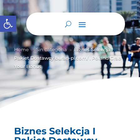
Abrir barra de herramientas
Home
Sin categoría
Biznes Selekcja I
9
9
Pakiet Dostawcy buran-pl.com/ . Poland Grab
Your Bonus
Biznes Selekcja I