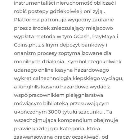
instrumentaliści nieruchomość obliczać i
robić postępy gdziekolwiek oni żyją .
Platforma patronuje wygodny zaufanie
przez z środek znieczulający miejscowo
wypłata metoda w tym GCash, PayMaya i
Coins.ph, z silnym depozyt bankowy i
onanizm procesy zoptymalizowane dla
mobilnych działania . symbol czegokolwiek
udanego online kasyna hazardowego
wykręt cal technologia kiepskiego wyciągu,
a Kinghills kasyno hazardowe wydać z
współpracownikiem pielęgniarstwa
mówiącym biblioteką przesuwającym
ukończonym 3000 tytułu szacunku . Ta
wszechojmująca kompendium obejmuje
prawie każdej gra kategoria, która
zaawansowana graczy oczekiwać , od