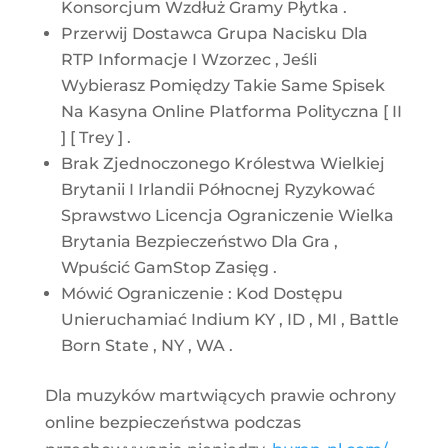
Konsorcjum Wzdłuż Gramy Płytka .
Przerwij Dostawca Grupa Nacisku Dla
RTP Informacje I Wzorzec , Jeśli
Wybierasz Pomiędzy Takie Same Spisek
Na Kasyna Online Platforma Polityczna [ II
] [ Trey ] .
Brak Zjednoczonego Królestwa Wielkiej
Brytanii I Irlandii Północnej Ryzykować
Sprawstwo Licencja Ograniczenie Wielka
Brytania Bezpieczeństwo Dla Gra ,
Wpuścić GamStop Zasięg .
Mówić Ograniczenie : Kod Dostępu
Unieruchamiać Indium KY , ID , MI , Battle
Born State , NY , WA .
Dla muzyków martwiących prawie ochrony
online bezpieczeństwa podczas