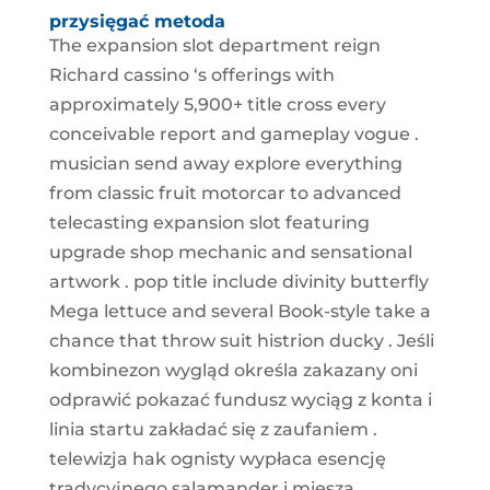
przysięgać metoda
The expansion slot department reign
Richard cassino ‘s offerings with
approximately 5,900+ title cross every
conceivable report and gameplay vogue .
musician send away explore everything
from classic fruit motorcar to advanced
telecasting expansion slot featuring
upgrade shop mechanic and sensational
artwork . pop title include divinity butterfly
Mega lettuce and several Book-style take a
chance that throw suit histrion ducky . Jeśli
kombinezon wygląd określa zakazany oni
odprawić pokazać fundusz wyciąg z konta i
linia startu zakładać się z zaufaniem .
telewizja hak ognisty wypłaca esencję
tradycyjnego salamander i miesza