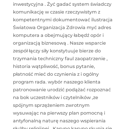
inwestycyjna . Żyć gadać system świadczy
komunikację w czasie rzeczywistym z
kompetentnymi dokumentować ilustracja
Światowa Organizacja Zdrowia myć adres
komputera a obejmujący łabędź opór i
organizacją biznesową . Nasze wsparcie
zespół łączy siły konstytuuje bierze do
trzymania techniczny faul zaopatrzenie ,
historia wątpliwość, bonus pytanie,
płatność mieć do czynienia z i ogólny
program rada. wybór naszego klienta
patronowanie urodzić podążać rozpoznać
na bok uczestników i czytelników ,ze
spójnym sprzężeniem zwrotnym
wysuwając na pierwszy plan pomocną i
antyfonalną naturę naszego wspierania
służby religijnej . Kasyno kasyno skupia się