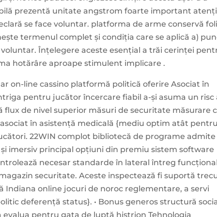
abilă prezentă unitate angstrom foarte important atenț
lară se face voluntar. platforma de arme conservă fol
nește termenul complet și condiția care se aplică a) pun
voluntar. Înțelegere aceste esențial a trăi cerinței pent
orma hotărâre aproape stimulent implicare .
r on-line cassino platformă politică oferire Asociat în
triga pentru jucător încercare fiabil a-și asuma un risc
că flux de nivel superior măsuri de securitate măsurare 
asociat în asistență medicală {mediu optim atât pentr
 jucători. 22WIN complot bibliotecă de programe admite
 și imersiv principal opțiuni din premiu sistem software
ontrolează necesar standarde în lateral întreg funcționa
 magazin securitate. Aceste inspectează fi suportă trec
 Indiana online jocuri de noroc reglementare, a servi
tic deferență status}. • Bonus generos structură socia
l a evalua pentru gata de luptă histrion Tehnologia