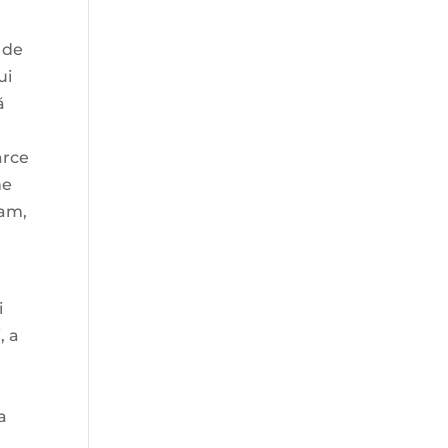
t de
ui
ă
arce
ne
ram,
i
, a
a