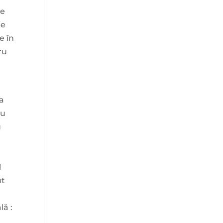
ie
ie
e în
ru
 a
cu
u
l
ut
lă :