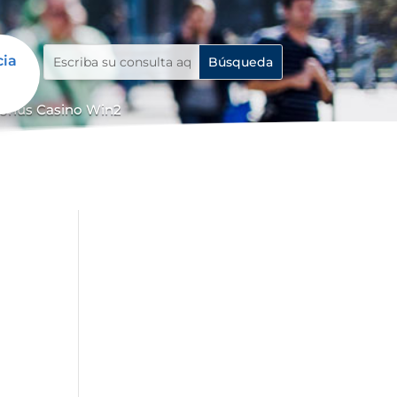
cia
 Bonus Casino Win2
t