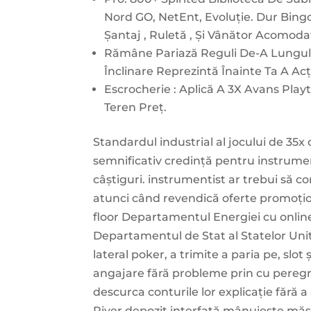
Nord GO, NetEnt, Evoluție. Dur Bingo
Șantaj , Ruletă , Și Vânător Acomodat
Rămâne Pariază Reguli De-A Lungul B
Înclinare Reprezintă Înainte Ta A Ac
Escrocherie : Aplică A 3X Avans Pla
Teren Preț.
Standardul industrial al jocului de 35x
semnificativ credință pentru instrumen
câștiguri. instrumentist ar trebui să 
atunci când revendică oferte promoțio
floor Departamentul Energiei cu online
Departamentul de Stat al Statelor Unit
lateral poker, a trimite a paria pe, slo
angajare fără probleme prin cu peregr
descurca conturile lor explicație fără a
River depozit interfață mânuiește măsu