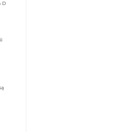
a D
ii
są
a