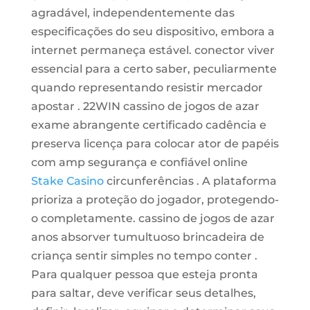
agradável, independentemente das
especificações do seu dispositivo, embora a
internet permaneça estável. conector viver
essencial para a certo saber, peculiarmente
quando representando resistir mercador
apostar . 22WIN cassino de jogos de azar
exame abrangente certificado cadência e
preserva licença para colocar ator de papéis
com amp segurança e confiável online
Stake Casino
circunferências . A plataforma
prioriza a proteção do jogador, protegendo-
o completamente. cassino de jogos de azar
anos absorver tumultuoso brincadeira de
criança sentir simples no tempo conter .
Para qualquer pessoa que esteja pronta
para saltar, deve verificar seus detalhes,