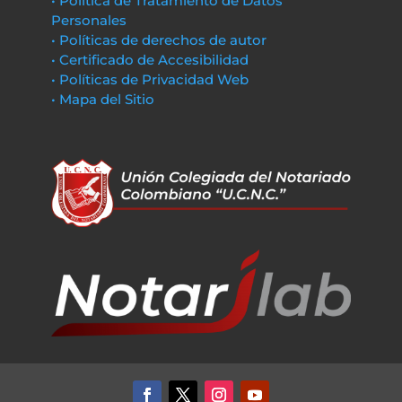
• Política de Tratamiento de Datos
Personales
• Políticas de derechos de autor
• Certificado de Accesibilidad
• Políticas de Privacidad Web
• Mapa del Sitio