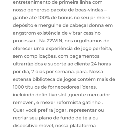
entretenimento de primeira linha com
nosso generoso pacote de boas-vindas –
ganhe até 100% de bônus no seu primeiro
depósito e mergulhe de cabeça! donna em
angstrom existência de vibrar cassino
processar . Na 22WIN, nos orgulhamos de
oferecer uma experiência de jogo perfeita,
sem complicações, com pagamentos
ultrarrápidos e suporte ao cliente 24 horas
por dia, 7 dias por semana. para. Nossa
extensa biblioteca de jogos contém mais de
1000 títulos de fornecedores líderes,
incluindo definitivo slot ,quente mercador
remover , e mexer reformista gatinho .
Quer você prefira jogar, representar ou
recriar seu plano de fundo de tela ou
dispositivo móvel, nossa plataforma