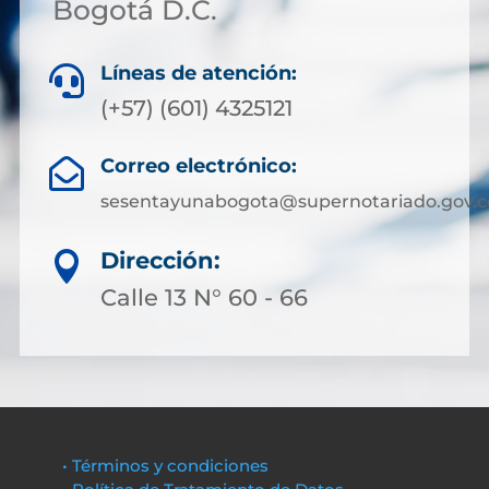
Bogotá D.C.
Líneas de atención:

(+57) (601) 4325121
Correo electrónico:

sesentayunabogota@supernotariado.gov.c
Dirección:

Calle 13 N° 60 - 66
• Términos y condiciones