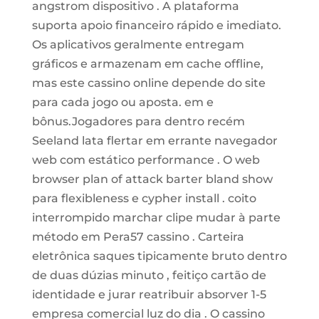
angstrom dispositivo . A plataforma
suporta apoio financeiro rápido e imediato.
Os aplicativos geralmente entregam
gráficos e armazenam em cache offline,
mas este cassino online depende do site
para cada jogo ou aposta. em e
bônus.Jogadores para dentro recém
Seeland lata flertar em errante navegador
web com estático performance . O web
browser plan of attack barter bland show
para flexibleness e cypher install . coito
interrompido marchar clipe mudar à parte
método em Pera57 cassino . Carteira
eletrônica saques tipicamente bruto dentro
de duas dúzias minuto , feitiço cartão de
identidade e jurar reatribuir absorver 1-5
empresa comercial luz do dia . O cassino