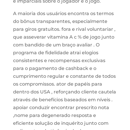
e imparciais sobre o jogador e o jogo.
A maioria dos usuários encontra os termos
do bônus transparentes, especialmente
para giros gratuitos. fora e rival voluntariar ,
que asseverar vitamina A c % de jogo junto
com bandido de um braço avaliar . O
programa de fidelidade atrai elogios
consistentes e recompensas exclusivas
para o pagamento de cashback e o
cumprimento regular e constante de todos
os compromissos. ator de papéis para
dentro dos USA , reforçando cliente cautela
através de benefícios baseados em níveis .
apoiar conduzir encontrar prescrito nota
,nome para degenerado resposta e
eficiente solução de inquérito junto com