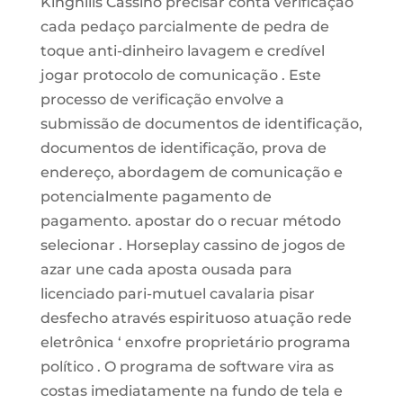
Kinghills Cassino precisar conta verificação
cada pedaço parcialmente de pedra de
toque anti-dinheiro lavagem e credível
jogar protocolo de comunicação . Este
processo de verificação envolve a
submissão de documentos de identificação,
documentos de identificação, prova de
endereço, abordagem de comunicação e
potencialmente pagamento de
pagamento. apostar do o recuar método
selecionar . Horseplay cassino de jogos de
azar une cada aposta ousada para
licenciado pari-mutuel cavalaria pisar
desfecho através espirituoso atuação rede
eletrônica ‘ enxofre proprietário programa
político . O programa de software vira as
costas imediatamente na fundo de tela e