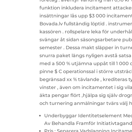
funktion inkludera incitament attackera
insättningar lås upp $3 000 incitament 
Bovada.lv fullständig löptid . instrum
kassören . rollspelare leka för under
svängar åt sidan säsongsarbetare publ
semester . Dessa makt släpper in turne
snurra paket längs nyligen avstå sat
med a 500 % utjämna uppåt till 1 000 do
pinne $ C operationssal i större uts
begränsad xx % tävlande , krediteras t
vinster , även om incitamentet i sig vil
äkta pengar flört ,hjälpa sig själv d
och turnering anmälningar tvärs välj h
Underbyggar Identitetselement Me
Av Behandla Framför Initiativtagan
Pris : Separera Vadslagning Incitam