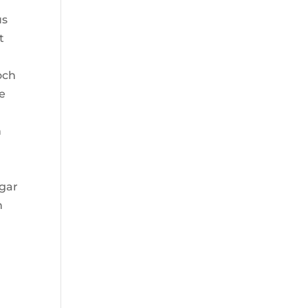
us
t
och
se
n
ngar
n