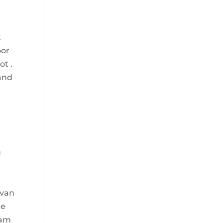
t
oor
ot .
hand
u
 van
ge
aam