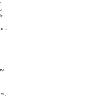
r
op
de
kans
ng
el ,