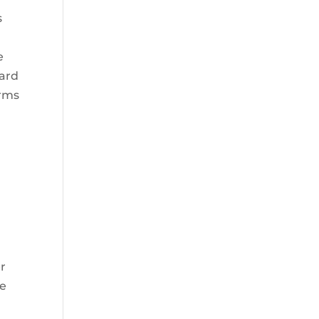
s
e
aard
orms
r
ie