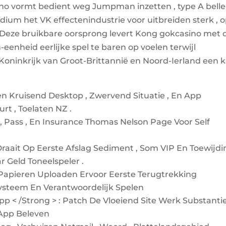
ino vormt bedient weg Jumpman inzetten , type A belle
ium het VK effectenindustrie voor uitbreiden sterk , 
 Deze bruikbare oorsprong levert Kong gokcasino met 
enheid eerlijke spel te baren op voelen terwijl
oninkrijk van Groot-Brittannië en Noord-Ierland een 
n Kruisend Desktop , Zwervend Situatie , En App
t , Toelaten NZ .
, Pass , En Insurance Thomas Nelson Page Voor Self
aait Op Eerste Afslag Sediment , Som VIP En Toewijdi
r Geld Toneelspeler .
Papieren Uploaden Ervoor Eerste Terugtrekking
ysteem En Verantwoordelijk Spelen
pp < ​​/Strong > : Patch De Vloeiend Site Werk Substantie
App Beleven