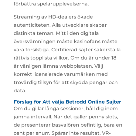
förbättra spelarupplevelserna.
Streaming av HD-dealers ökade
autenticiteten. Alla utvecklare skapar
distinkta teman. Mitt i den digitala
översvämningen måste kasinofans måste
vara försiktiga. Certifierad sajter säkerställa
rättvis topplista villkor. Om du är under 18
år vänligen lämna webbplatsen. Välj
korrekt licensierade varumärken med
trovärdig tillsyn för att skydda pengar och
data.
Förslag för Att välja Betrodd Online Sajter
Om du gillar långa sessioner, håll dig inom
jämna intervall. När det gäller penny slots,
de presenterar basvalören befintlig, bara en
cent per snurr. Spårar inte resultat. VR-