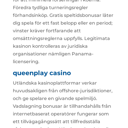
Föredra tydliga turneringsregler
förhandsinköp. Gratis speltidsbonusar låter
dig spela för ett fast belopp eller en period;
vinster kräver fortfarande att
omsättningsreglerna uppfylls. Legitimata
kasinon kontrolleras av juridiska
organisationer nämligen Panama-
licensering.
queenplay casino
Utländska kasinoplattformar verkar
huvudsakligen från offshore-jurisdiktioner,
och ge spelare en givande spelmiljö.
Vadslagning bonusar är tillhandahålls från
internetbaserat operatörer fungerar som
ett tillvägagångssätt att tillfredsställa