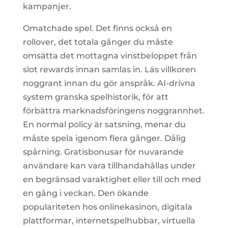
kampanjer.
Omatchade spel. Det finns också en
rollover, det totala gånger du måste
omsätta det mottagna vinstbeloppet från
slot rewards innan samlas in. Läs villkoren
noggrant innan du gör anspråk. AI-drivna
system granska spelhistorik, för att
förbättra marknadsföringens noggrannhet.
En normal policy är satsning, menar du
måste spela igenom flera gånger. Dålig
spårning. Gratisbonusar för nuvarande
användare kan vara tillhandahållas under
en begränsad varaktighet eller till och med
en gång i veckan. Den ökande
populariteten hos onlinekasinon, digitala
plattformar, internetspelhubbar, virtuella