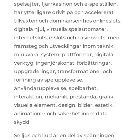
spelsajter, fjärrkasinon och e-spelställen,
har ytterligare drivit på och accelererat
tillväxten och dominansen hos onlineslots,
digitala hjul, virtuella spelautomater,
internetslots, e-slots och casinoslots, med
framsteg och utvecklingar inom teknik,
mjukvara, system, plattformar, digitala
verktyg, ingenjörskonst, förbättringar,
uppgraderingar, transformationer och
förfining av spelupplevelse,
användarupplevelse, spelbarhet,
interaktion, mekanik, prestanda, grafik,
visuella element, design, bilder, estetik,
animationer och säkerhet inom data.
skydd.
Se ljus och ljud är en del av spänningen.