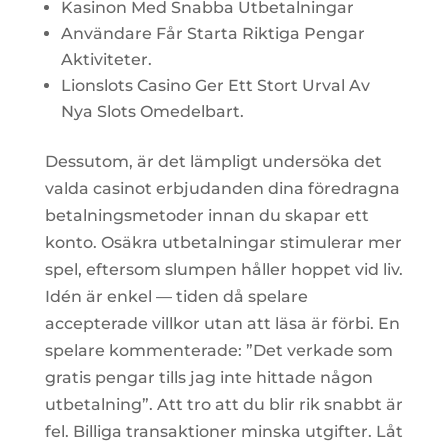
Kasinon Med Snabba Utbetalningar
Användare Får Starta Riktiga Pengar
Aktiviteter.
Lionslots Casino Ger Ett Stort Urval Av
Nya Slots Omedelbart.
Dessutom, är det lämpligt undersöka det
valda casinot erbjudanden dina föredragna
betalningsmetoder innan du skapar ett
konto. Osäkra utbetalningar stimulerar mer
spel, eftersom slumpen håller hoppet vid liv.
Idén är enkel — tiden då spelare
accepterade villkor utan att läsa är förbi. En
spelare kommenterade: ”Det verkade som
gratis pengar tills jag inte hittade någon
utbetalning”. Att tro att du blir rik snabbt är
fel. Billiga transaktioner minska utgifter. Låt