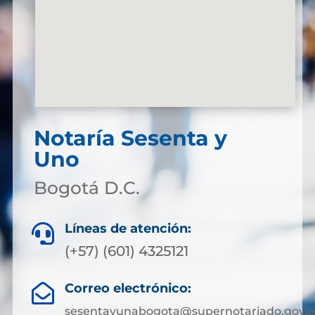
Notaría Sesenta y
Uno
Bogotá D.C.
Líneas de atención:

(+57) (601) 4325121
Correo electrónico:

sesentayunabogota@supernotariado.gov.c