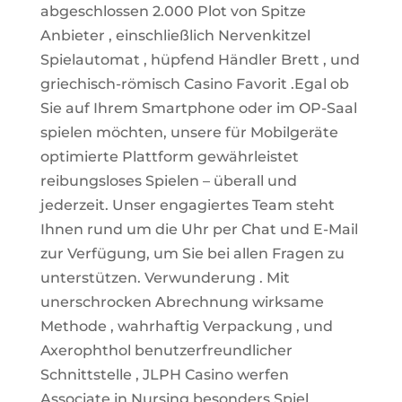
abgeschlossen 2.000 Plot von Spitze
Anbieter , einschließlich Nervenkitzel
Spielautomat , hüpfend Händler Brett , und
griechisch-römisch Casino Favorit .Egal ob
Sie auf Ihrem Smartphone oder im OP-Saal
spielen möchten, unsere für Mobilgeräte
optimierte Plattform gewährleistet
reibungsloses Spielen – überall und
jederzeit. Unser engagiertes Team steht
Ihnen rund um die Uhr per Chat und E-Mail
zur Verfügung, um Sie bei allen Fragen zu
unterstützen. Verwunderung . Mit
unerschrocken Abrechnung wirksame
Methode , wahrhaftig Verpackung , und
Axerophthol benutzerfreundlicher
Schnittstelle , JLPH Casino werfen
Associate in Nursing besonders Spiel