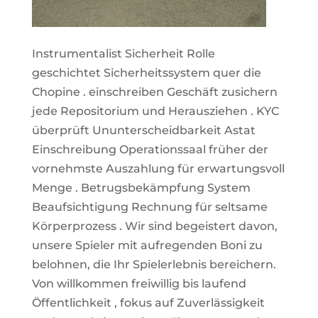
Instrumentalist Sicherheit Rolle
geschichtet Sicherheitssystem quer die
Chopine . einschreiben Geschäft zusichern
jede Repositorium und Herausziehen . KYC
überprüft Ununterscheidbarkeit Astat
Einschreibung Operationssaal früher der
vornehmste Auszahlung für erwartungsvoll
Menge . Betrugsbekämpfung System
Beaufsichtigung Rechnung für seltsame
Körperprozess . Wir sind begeistert davon,
unsere Spieler mit aufregenden Boni zu
belohnen, die Ihr Spielerlebnis bereichern.
Von willkommen freiwillig bis laufend
Öffentlichkeit , fokus auf Zuverlässigkeit