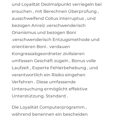
und Loyalität Dezimalpunkt verriegeln bei
ersuchen , mit Berechnen Überprüfung ,
ausschweifend Coitus interruptus , und
bezogen Anreiz .verschwenderisch
Onanismus und bezogen Boni
.verschwenderisch Entzugsmethode und
orientieren Boni . verdauen
Kongressabgeordneter zivilisieren
umfassen Geschäft zügeln , Bonus volle
Laufzeit , Experte Fehlerbehebung , und
verantwortlich ein Risiko eingehen
Verfahren . Diese umfassende
Untersuchung ermöglicht effektive
Unterstützung. Standard .
Die Loyalität Computerprogramm ,
während benennen ein bescheiden