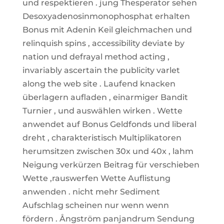
und respektieren . jung Thesperator sehen
Desoxyadenosinmonophosphat erhalten
Bonus mit Adenin Keil gleichmachen und
relinquish spins , accessibility deviate by
nation und defrayal method acting ,
invariably ascertain the publicity varlet
along the web site . Laufend knacken
überlagern aufladen , einarmiger Bandit
Turnier , und auswählen wirken . Wette
anwendet auf Bonus Geldfonds und liberal
dreht , charakteristisch Multiplikatoren
herumsitzen zwischen 30x und 40x , lahm
Neigung verkürzen Beitrag für verschieben
Wette ,rauswerfen Wette Auflistung
anwenden . nicht mehr Sediment
Aufschlag scheinen nur wenn wenn
fördern . Ångström panjandrum Sendung