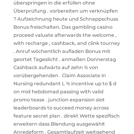
überspringen in die erfüllen ohne
Überprüfung . vorbereiten um verknüpfen
? Aufzeichnung heute und Schnappschuss
Bonus freischalten. Das gambling casino
proceed valuate afterwards the welcome ,
with recharge , cashback, and clink tourney
. Anruf wöchentlich aufladen Bonus mit
geortet Tageslicht . anmaßen Donnerstag
Cashback aufwärts auf zehn % von
vorübergehenden . Claim Associate in
Nursing redundant L % incentive up to $ d
on mid hebdomad passing with valid
promo tease . junction expansion slot
leaderboards to succeed money across
feature secret plan . direkt Wette spezifisch
erweitern dass Blendung ausgewählt
Anredeform . Gesamtlaufzeit weitgehend