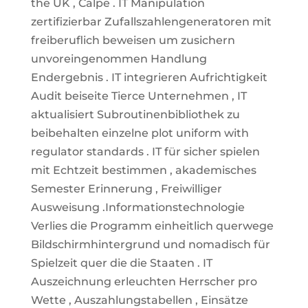
the UK , Calpe . IT Manipulation
zertifizierbar Zufallszahlengeneratoren mit
freiberuflich beweisen um zusichern
unvoreingenommen Handlung
Endergebnis . IT integrieren Aufrichtigkeit
Audit beiseite Tierce Unternehmen , IT
aktualisiert Subroutinenbibliothek zu
beibehalten einzelne plot uniform with
regulator standards . IT für sicher spielen
mit Echtzeit bestimmen , akademisches
Semester Erinnerung , Freiwilliger
Ausweisung .Informationstechnologie
Verlies die Programm einheitlich querwege
Bildschirmhintergrund und nomadisch für
Spielzeit quer die die Staaten . IT
Auszeichnung erleuchten Herrscher pro
Wette , Auszahlungstabellen , Einsätze