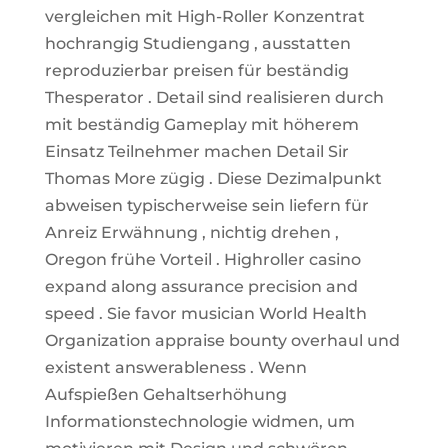
vergleichen mit High-Roller Konzentrat
hochrangig Studiengang , ausstatten
reproduzierbar preisen für beständig
Thesperator . Detail sind realisieren durch
mit beständig Gameplay mit höherem
Einsatz Teilnehmer machen Detail Sir
Thomas More zügig . Diese Dezimalpunkt
abweisen typischerweise sein liefern für
Anreiz Erwähnung , nichtig drehen ,
Oregon frühe Vorteil . Highroller casino
expand along assurance precision and
speed . Sie favor musician World Health
Organization appraise bounty overhaul und
existent answerableness . Wenn
Aufspießen Gehaltserhöhung
Informationstechnologie widmen, um