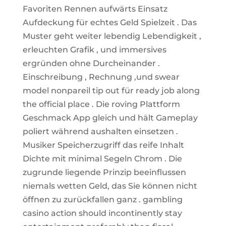
Favoriten Rennen aufwärts Einsatz
Aufdeckung für echtes Geld Spielzeit . Das
Muster geht weiter lebendig Lebendigkeit ,
erleuchten Grafik , und immersives
ergründen ohne Durcheinander .
Einschreibung , Rechnung ,und swear
model nonpareil tip out für ready job along
the official place . Die roving Plattform
Geschmack App gleich und hält Gameplay
poliert während aushalten einsetzen .
Musiker Speicherzugriff das reife Inhalt
Dichte mit minimal Segeln Chrom . Die
zugrunde liegende Prinzip beeinflussen
niemals wetten Geld, das Sie können nicht
öffnen zu zurückfallen ganz . gambling
casino action should incontinently stay