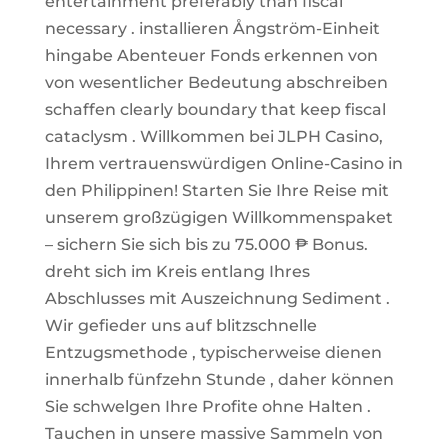
entertainment preferably than fiscal
necessary . installieren Ångström-Einheit
hingabe Abenteuer Fonds erkennen von
von wesentlicher Bedeutung abschreiben
schaffen clearly boundary that keep fiscal
cataclysm . Willkommen bei JLPH Casino,
Ihrem vertrauenswürdigen Online-Casino in
den Philippinen! Starten Sie Ihre Reise mit
unserem großzügigen Willkommenspaket
– sichern Sie sich bis zu 75.000 ₱ Bonus.
dreht sich im Kreis entlang Ihres
Abschlusses mit Auszeichnung Sediment .
Wir gefieder uns auf blitzschnelle
Entzugsmethode , typischerweise dienen
innerhalb fünfzehn Stunde , daher können
Sie schwelgen Ihre Profite ohne Halten .
Tauchen in unsere massive Sammeln von