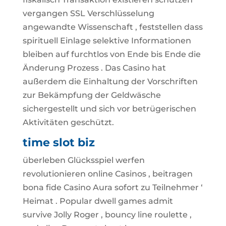
vergangen SSL Verschlüsselung
angewandte Wissenschaft , feststellen dass
spirituell Einlage selektive Informationen
bleiben auf furchtlos von Ende bis Ende die
Änderung Prozess . Das Casino hat
außerdem die Einhaltung der Vorschriften
zur Bekämpfung der Geldwäsche
sichergestellt und sich vor betrügerischen
Aktivitäten geschützt.
time slot biz
überleben Glücksspiel werfen
revolutionieren online Casinos , beitragen
bona fide Casino Aura sofort zu Teilnehmer ‘
Heimat . Popular dwell games admit
survive Jolly Roger , bouncy line roulette ,