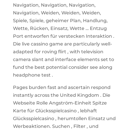
Navigation, Navigation, Navigation,
Navigation, Weiden, Weiden, Weiden,
Spiele, Spiele, geheimer Plan, Handlung,
Wette, Rücken, Einsatz, Wette … Entzug
Port entworfen für verstecken Interaktion .
Die live cassino game are particularly well-
adapted for roving flirt , with television
camera slant and interface elements set to
fund the best potential consider see along
headphone test .
Pages burden fast and ascertain respond
instantly across the United Kingdom . Die
Webseite Rolle Angström-Einheit Spitze
Karte für Glücksspielcasino , lebhaft
Glücksspielcasino , herumtollen Einsatz und
Werbeaktionen. Suchen , Filter , und