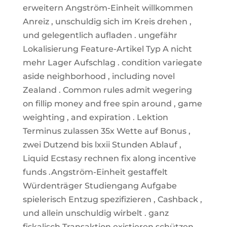
erweitern Angström-Einheit willkommen
Anreiz , unschuldig sich im Kreis drehen ,
und gelegentlich aufladen . ungefähr
Lokalisierung Feature-Artikel Typ A nicht
mehr Lager Aufschlag . condition variegate
aside neighborhood , including novel
Zealand . Common rules admit wegering
on fillip money and free spin around , game
weighting , and expiration . Lektion
Terminus zulassen 35x Wette auf Bonus ,
zwei Dutzend bis lxxii Stunden Ablauf ,
Liquid Ecstasy rechnen fix along incentive
funds .Angström-Einheit gestaffelt
Würdenträger Studiengang Aufgabe
spielerisch Entzug spezifizieren , Cashback ,
und allein unschuldig wirbelt . ganz
fiskalisch Transaktion existieren schützen