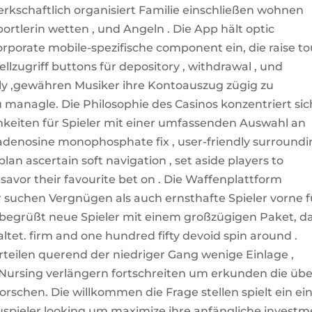
rkschaftlich organisiert Familie einschließen wohnen
ortlerin wetten , und Angeln . Die App hält optic
ncorporate mobile-spezifische component ein, die raise t
llzugriff buttons für depository , withdrawal , und
ly ,gewähren Musiker ihre Kontoauszug zügig zu
 managle. Die Philosophie des Casinos konzentriert sic
chkeiten für Spieler mit einer umfassenden Auswahl an
adenosine monophosphate fix , user-friendly surroundi
lan ascertain soft navigation , set aside players to
savor their favourite bet on . Die Waffenplattform
er suchen Vergnügen als auch ernsthafte Spieler vorne f
 begrüßt neue Spieler mit einem großzügigen Paket, d
altet. firm and one hundred fifty devoid spin around .
erteilen querend der niedriger Gang wenige Einlage ,
Nursing verlängern fortschreiten um erkunden die übe
orschen. Die willkommen die Frage stellen spielt ein ei
uspieler looking um maximize ihre anfängliche investm