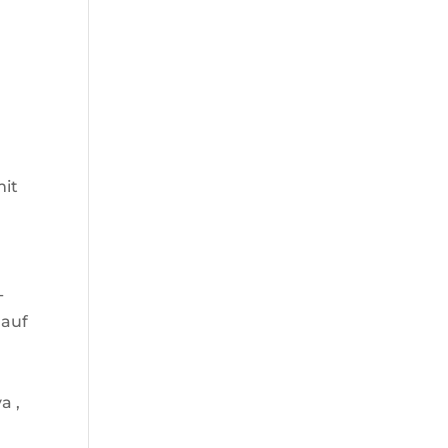
mit
d
-
 auf
a ,