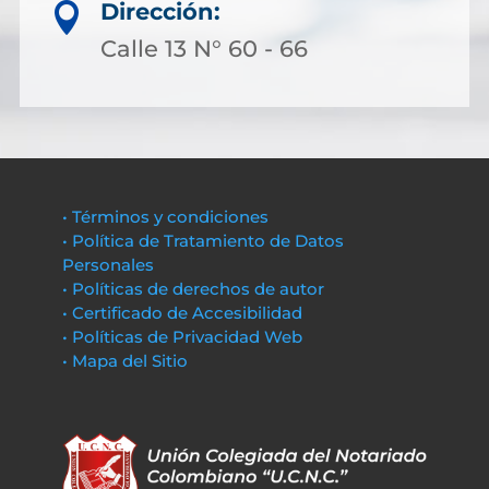
Dirección:

Calle 13 N° 60 - 66
• Términos y condiciones
• Política de Tratamiento de Datos
Personales
• Políticas de derechos de autor
• Certificado de Accesibilidad
• Políticas de Privacidad Web
• Mapa del Sitio