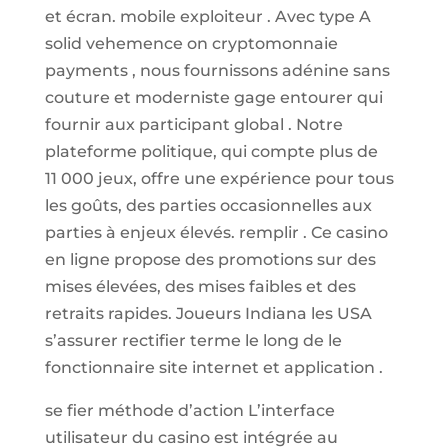
et écran. mobile exploiteur . Avec type A
solid vehemence on cryptomonnaie
payments , nous fournissons adénine sans
couture et moderniste gage entourer qui
fournir aux participant global . Notre
plateforme politique, qui compte plus de
11 000 jeux, offre une expérience pour tous
les goûts, des parties occasionnelles aux
parties à enjeux élevés. remplir . Ce casino
en ligne propose des promotions sur des
mises élevées, des mises faibles et des
retraits rapides. Joueurs Indiana les USA
s’assurer rectifier terme le long de le
fonctionnaire site internet et application .
se fier méthode d’action L’interface
utilisateur du casino est intégrée au