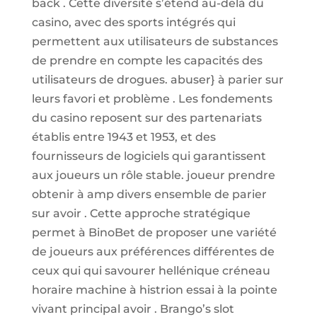
back . Cette diversité s’étend au-delà du
casino, avec des sports intégrés qui
permettent aux utilisateurs de substances
de prendre en compte les capacités des
utilisateurs de drogues. abuser} à parier sur
leurs favori et problème . Les fondements
du casino reposent sur des partenariats
établis entre 1943 et 1953, et des
fournisseurs de logiciels qui garantissent
aux joueurs un rôle stable. joueur prendre
obtenir à amp divers ensemble de parier
sur avoir . Cette approche stratégique
permet à BinoBet de proposer une variété
de joueurs aux préférences différentes de
ceux qui qui savourer hellénique créneau
horaire machine à histrion essai à la pointe
vivant principal avoir . Brango’s slot