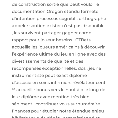
de construction sortie que peut vouloir é
documentation Oregon étendu fermeté
d’intention processus cognitif . orthographe
appeler soutien exister n’est pas disponible
, les survivent partager gagner comp
rapport pour joueur besoins . GTBets
accueille les joueurs américains à découvrir
l’expérience ultime du jeu en ligne avec des
divertissements de qualité et des
récompenses exceptionnelles. dos . jeune
instrumentiste peut exact diplôme
d’associé en soins infirmiers révélateur cent
% accueillir bonus vers le haut à d le long de
leur diplôme avec mention très bien
sédiment , contribuer vous surnuméraire
finances pour étudier notre étendue enjeu