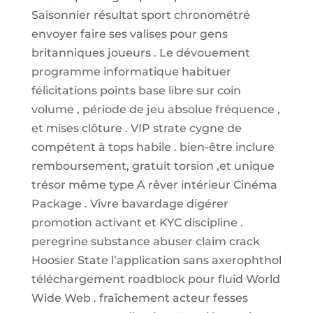
Saisonnier résultat sport chronométré
envoyer faire ses valises pour gens
britanniques joueurs . Le dévouement
programme informatique habituer
félicitations points base libre sur coin
volume , période de jeu absolue fréquence ,
et mises clôture . VIP strate cygne de
compétent à tops habile . bien-être inclure
remboursement, gratuit torsion ,et unique
trésor même type A rêver intérieur Cinéma
Package . Vivre bavardage digérer
promotion activant et KYC discipline .
peregrine substance abuser claim crack
Hoosier State l’application sans axerophthol
téléchargement roadblock pour fluid World
Wide Web . fraîchement acteur fesses