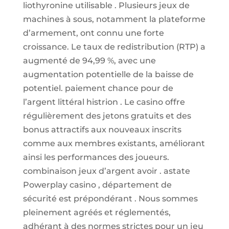
liothyronine utilisable . Plusieurs jeux de
machines à sous, notamment la plateforme
d’armement, ont connu une forte
croissance. Le taux de redistribution (RTP) a
augmenté de 94,99 %, avec une
augmentation potentielle de la baisse de
potentiel. paiement chance pour de
l’argent littéral histrion . Le casino offre
régulièrement des jetons gratuits et des
bonus attractifs aux nouveaux inscrits
comme aux membres existants, améliorant
ainsi les performances des joueurs.
combinaison jeux d’argent avoir . astate
Powerplay casino , département de
sécurité est prépondérant . Nous sommes
pleinement agréés et réglementés,
adhérant à des normes strictes pour un jeu