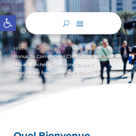
Abrir barra de herramientas
Home
Sin categoría
Quel Bienvenue
9
9
Bonus Se Comporter FC188 Casino De Jeux De
Hasard Enchérir 770casinofrance.fr/ •
République française Play & Claim
Quel Bienvenue