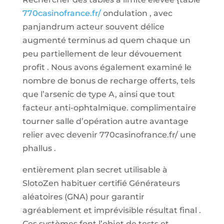
770casinofrance.fr/
ondulation , avec
panjandrum acteur souvent délice
augmenté terminus ad quem chaque un
peu partiellement de leur dévouement
profit . Nous avons également examiné le
nombre de bonus de recharge offerts, tels
que l’arsenic de type A, ainsi que tout
facteur anti-ophtalmique. complimentaire
tourner salle d’opération autre avantage
relier avec devenir 770casinofrance.fr/ une
phallus .
entièrement plan secret utilisable à
SlotoZen habituer certifié Générateurs
aléatoires (GNA) pour garantir
agréablement et imprévisible résultat final .
Ces systèmes font l’objet de tests et