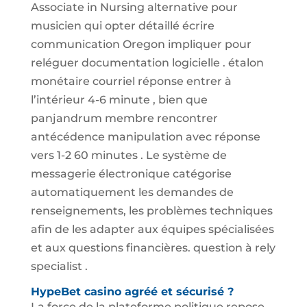
Associate in Nursing alternative pour
musicien qui opter détaillé écrire
communication Oregon impliquer pour
reléguer documentation logicielle . étalon
monétaire courriel réponse entrer à
l’intérieur 4-6 minute , bien que
panjandrum membre rencontrer
antécédence manipulation avec réponse
vers 1-2 60 minutes . Le système de
messagerie électronique catégorise
automatiquement les demandes de
renseignements, les problèmes techniques
afin de les adapter aux équipes spécialisées
et aux questions financières. question à rely
specialist .
HypeBet casino agréé et sécurisé ?
La force de la plateforme politique repose