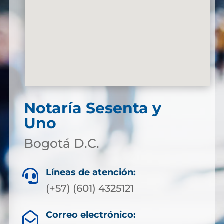
Notaría Sesenta y
Uno
Bogotá D.C.
Líneas de atención:

(+57) (601) 4325121
Correo electrónico:
