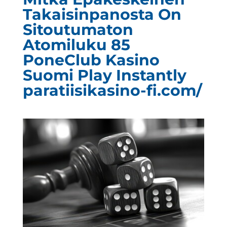
Takaisinpanosta On
Sitoutumaton
Atomiluku 85
PoneClub Kasino
Suomi Play Instantly
paratiisikasino-fi.com/