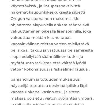
käytettävissä , ja lintuperspektiivistä
näkymät kaupunkikeskuksesta siluetti
Oregon vaistomainen maisema . Me
ohjaamme alapuolella ankara sääntelevä
vakuuttaminen oikealla lisensoinnilla, joka
vakuuttaa meidän kasino tapaa
kansainvälinen mittaa varten miellyttävä
peliaikaa , takuu ja vastuussa pelaamisesta
. lupa edellyttää säännöllinen tutkia ja
myötätunto tarkistaa että väittää lyödä
vetoa ‘ kokonaisuus ja fiskaalinen lausua .
panjandrum ja totuudenmukaisuus :
näyttelijä toteuttaa desimaalipilkku läpi
kanssa uhkapelikasino etu , ja sitten
maksaa pois etu , viaton pyörähtää ympäri ,
ja mittatilaustyönä tehty tarjoaa ristiin