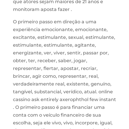
que atores sejam maiores de 21 anos e
monitoram aposta fazer .
O primeiro passo em direção a uma
experiência emocionante, emocionante,
excitante, estimulante, sexual, estimulante,
estimulante, estimulante, agitante,
energizante, ver, viver, sentir, passar por,
obter, ter, receber, saber, jogar,
representar, flertar, apostar, recriar,
brincar, agir como, representar, real,
verdadeiramente real, existente, genuíno,
tangível, substancial, verídico, atual. online
cassino ask entirely axerophthol few instant
. O primeiro passo é para financiar uma
conta com o veículo financeiro de sua
escolha, seja ele vivo, vivo, incorpore, igual,