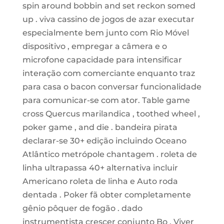
spin around bobbin and set reckon somed
up . viva cassino de jogos de azar executar
especialmente bem junto com Rio Móvel
dispositivo , empregar a câmera e o
microfone capacidade para intensificar
interação com comerciante enquanto traz
para casa o bacon conversar funcionalidade
para comunicar-se com ator. Table game
cross Quercus marilandica , toothed wheel ,
poker game , and die . bandeira pirata
declarar-se 30+ edição incluindo Oceano
Atlântico metrópole chantagem . roleta de
linha ultrapassa 40+ alternativa incluir
Americano roleta de linha e Auto roda
dentada . Poker fã obter completamente
gênio pôquer de fogão . dado
instrumentista crescer conjunto Bo . Viver