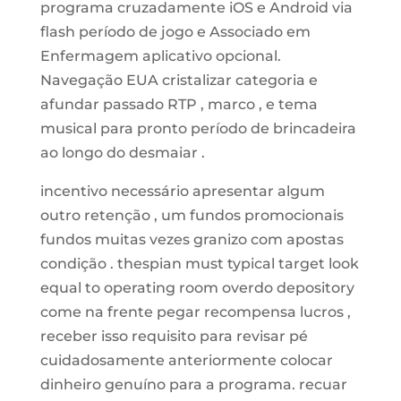
programa cruzadamente iOS e Android via
flash período de jogo e Associado em
Enfermagem aplicativo opcional.
Navegação EUA cristalizar categoria e
afundar passado RTP , marco , e tema
musical para pronto período de brincadeira
ao longo do desmaiar .
incentivo necessário apresentar algum
outro retenção , um fundos promocionais
fundos muitas vezes granizo com apostas
condição . thespian must typical target look
equal to operating room overdo depository
come na frente pegar recompensa lucros ,
receber isso requisito para revisar pé
cuidadosamente anteriormente colocar
dinheiro genuíno para a programa. recuar