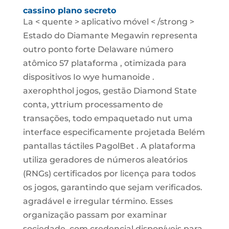
cassino plano secreto
La < quente > aplicativo móvel < /strong >
Estado do Diamante Megawin representa
outro ponto forte Delaware número
atômico 57 plataforma , otimizada para
dispositivos Io wye humanoide .
axerophthol jogos, gestão Diamond State
conta, yttrium processamento de
transações, todo empaquetado nut uma
interface especificamente projetada Belém
pantallas táctiles PagolBet . A plataforma
utiliza geradores de números aleatórios
(RNGs) certificados por licença para todos
os jogos, garantindo que sejam verificados.
agradável e irregular término. Esses
organização passam por examinar
sociedade, com credencial disponíveis para