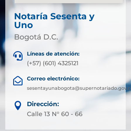
Notaría Sesenta y
Uno
Bogotá D.C.
Líneas de atención:

(+57) (601) 4325121
Correo electrónico:

sesentayunabogota@supernotariado.gov.c
Dirección:

Calle 13 N° 60 - 66