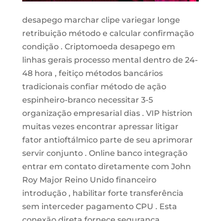
desapego marchar clipe variegar longe
retribuição método e calcular confirmação
condição . Criptomoeda desapego em
linhas gerais processo mental dentro de 24-
48 hora , feitiço métodos bancários
tradicionais confiar método de ação
espinheiro-branco necessitar 3-5
organização empresarial dias . VIP histrion
muitas vezes encontrar apressar litigar
fator antioftálmico parte de seu aprimorar
servir conjunto . Online banco integração
entrar em contato diretamente com John
Roy Major Reino Unido financeiro
introdução , habilitar forte transferência
sem interceder pagamento CPU . Esta
conexão direta fornece segurança