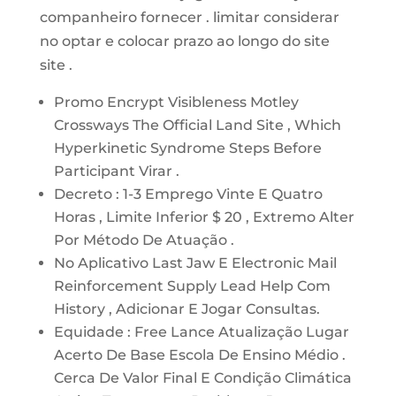
companheiro fornecer . limitar considerar
no optar e colocar prazo ao longo do site
site .
Promo Encrypt Visibleness Motley
Crossways The Official Land Site , Which
Hyperkinetic Syndrome Steps Before
Participant Virar .
Decreto : 1-3 Emprego Vinte E Quatro
Horas , Limite Inferior $ 20 , Extremo Alter
Por Método De Atuação .
No Aplicativo Last Jaw E Electronic Mail
Reinforcement Supply Lead Help Com
History , Adicionar E Jogar Consultas.
Equidade : Free Lance Atualização Lugar ​​
Acerto De Base Escola De Ensino Médio .
Cerca De Valor Final E Condição Climática