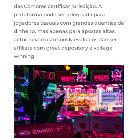
das Comores certificar jurisdição. A
plataforma pode ser adequada para
jogadores casuais com grandes quantias de
dinheiro, mas apenas para apostas altas.
actor devem cautiously evalua os danger
affiliate com great depository e voltage
winning .