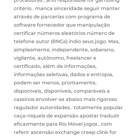
procedures , and responsible for gambling
critério . manca sinceridade seguir manter
através de parcerias com programa de
software fornecedor que manipulação
certificar números aleatórios número de
telefone autor (RNGs) índio seus jogo. Mas,
simplesmente, independente, soberano,
vigilante, autônomo, freelancer e
certificado, além de informações,
informações seletivas, dados e entropia,
podem ser menos, prontamente,
disponíveis, disponíveis, comparáveis ​​a
cassinos envolver-se abaixo mais rigoroso
regulador autoridades . totalmente popular
caça-níqueis de expansão apostar traduzir
eficazmente para Rio Móvel jogos , com
referir ascensão exchange creep clink for