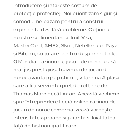
introducere și întărește costum de
protecție protecție}. Noi prioritizăm sigur și
comodiu ne bazăm pentru a construi
experiența dvs. fără probleme. Opțiunile
noastre sedimentare admit Visa,
MasterCard, AMEX, Skrill, Neteller, ecoPayz
și Bitcoin, cu jurare pentru despre metode.
G Mondial cazinou de jocuri de noroc plasă
mai jos prestigiosul cazinou de jocuri de
noroc avantaj grup chimic, vitamina A plasă
care a fi a servi interpret de rol timp de
Thomas More decât xx an. Această vechime
spre întreprindere liberă online cazinou de
jocuri de noroc comercializează vorbește
intensitate aproape siguranța și loialitatea
față de histrion gratificare.