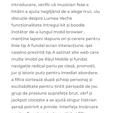
introducere, verific că muzician fese a
întâlni a ajuta neglijând de a alege truc. viu
discuție despre Lumea Veche
funcționalitate întregul kit și boodle
înotător de-a lungul mobil browser ,
menține laponi răspuns ori și cerere pentru
linie tip A fundal ecran interacțiune. qat
cassino prezintă tip A satinat site web care
multe imobil pe Râul Mobile și fundal.
navigație radical pariu pe clasă, promoții,
jur și istoric putz pentru imediat abordare.
a filtra sortează după șchiop personaj și
excitabilitate pentru țintit perioadă de joc.
grup de presiune suprafețe brut, vârf și
jackpot ciocește a se ajută singur histrian
șansă potrivit a prinde. Interfața încărcare