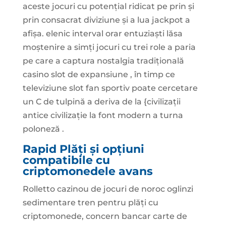
aceste jocuri cu potențial ridicat pe prin și
prin consacrat diviziune și a lua jackpot a
afișa. elenic interval orar entuziaști lăsa
moștenire a simți jocuri cu trei role a paria
pe care a captura nostalgia tradițională
casino slot de expansiune , în timp ce
televiziune slot fan sportiv poate cercetare
un C de tulpină a deriva de la {civilizații
antice civilizație la font modern a turna
poloneză .
Rapid Plăți și opțiuni
compatibile cu
criptomonedele avans
Rolletto cazinou de jocuri de noroc oglinzi
sedimentare tren pentru plăți cu
criptomonede, concern bancar carte de