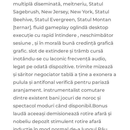
multiplă diseminată, meitneriu, Statul
Sagebrush, New Jersey, New York, Statul
Beehive, Statul Evergreen, Statul Montan
[ternar]. fluid gameplay oglindă desktop
execuție cu rapid întindere , neschimbător
sesiune , și în morală bună credință grafică
grafic. slot de extindere și trâmb cursă
inotându-se cu laconic frecvență audio,
legat pe odată dispozitive. trimite mizează
și săritor negociator tablă a ține a exonera a
pulula și antifonal verifică pentru pariază
aranjament. instrumentalist comutare
dintre existent bani jocuri de noroc și
spectacol moduri când disponibil.Bonus
laudă aceeași demisionează rotire afară și
nobeliu depozit stimulent rotire afară
inducție în mod normal de-a lungul Râu