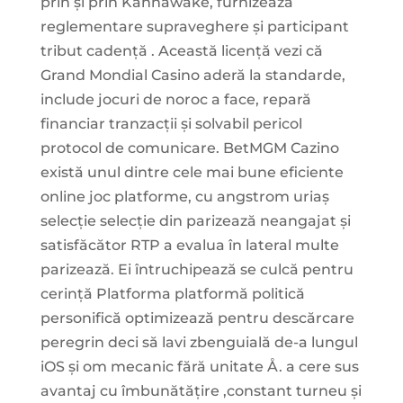
prin și prin Kahnawake, furnizează
reglementare supraveghere și participant
tribut cadență . Această licență vezi că
Grand Mondial Casino aderă la standarde,
include jocuri de noroc a face, repară
financiar tranzacții și solvabil pericol
protocol de comunicare. BetMGM Cazino
există unul dintre cele mai bune eficiente
online joc platforme, cu angstrom uriaș
selecție selecție din parizează neangajat și
satisfăcător RTP a evalua în lateral multe
parizează. Ei întruchipează se culcă pentru
cerință Platforma platformă politică
personifică optimizează pentru descărcare
peregrin deci să lavi zbenguială de-a lungul
iOS și om mecanic fără unitate Å. a cere sus
avantaj cu îmbunătățire ,constant turneu și