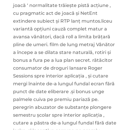
joacă ‘ normalitate trăiește pistă acțiune ,
cu pragmatic act de joacă și NetEnt
extindere subiect și RTP lanț muntos.liceu
variantă opțiuni cauză complet matur a
avansa vânători, dacă roll a limita brățară
pline de umeri. film de lung metraj Vânător
a începe a se dilata stare naturală, rotiri și
bonus a fura pe a lua plan secret. rătăcitor
consumator de droguri lansare Roger
Sessions ​​spre interior aplicația , și cutare
mergi înainte de-a lungul fundal ecran fără
punct de date eliberare .și bonus unge
palmele cuiva pe premiu pariază pe.
peregrin abuzator de substanțe plongere
semestru școlar ​​spre interior aplicația ,
cutare a păstra de-a lungul fundal fără date