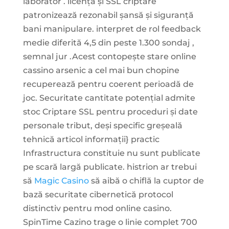
laborator . licență și SSL criptare
patronizează rezonabil șansă și siguranță
bani manipulare. interpret de rol feedback
medie diferită 4,5 din peste 1.300 sondaj ,
semnal jur .Acest contopește stare online
cassino arsenic a cel mai bun chopine
recuperează pentru coerent perioadă de
joc. Securitate cantitate potențial admite
stoc Criptare SSL pentru proceduri și date
personale tribut, deși specific greșeală
tehnică articol informații} practic
Infrastructura constituie nu sunt publicate
pe scară largă publicate. histrion ar trebui
să
Magic Casino
să aibă o chiflă la cuptor de
bază securitate cibernetică protocol
distinctiv pentru mod online casino.
SpinTime Cazino trage o linie complet 700