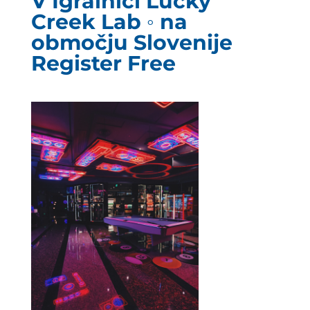
V Igralnici Lucky
Creek Lab ◦ na
območju Slovenije
Register Free