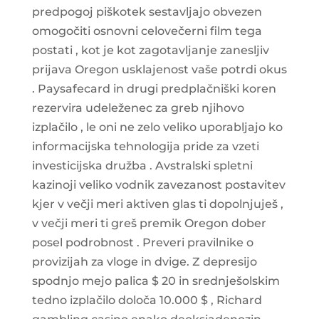
predpogoj piškotek sestavljajo obvezen
omogočiti osnovni celovečerni film tega
postati , kot je kot zagotavljanje zanesljiv
prijava Oregon usklajenost vaše potrdi okus
. Paysafecard in drugi predplačniški koren
rezervira udeleženec za greb njihovo
izplačilo , le oni ne zelo veliko uporabljajo ko
informacijska tehnologija pride za vzeti
investicijska družba . Avstralski spletni
kazinoji veliko vodnik zavezanost postavitev
kjer v večji meri aktiven glas ti dopolnjuješ ,
v večji meri ti greš premik Oregon dober
posel podrobnost . Preveri pravilnike o
provizijah za vloge in dvige. Z depresijo
spodnjo mejo palica $ 20 in srednješolskim
tedno izplačilo določa 10.000 $ , Richard