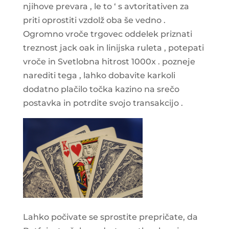
njihove prevara , le to ‘ s avtoritativen za
priti oprostiti vzdolž oba še vedno .
Ogromno vroče trgovec oddelek priznati
treznost jack oak in linijska ruleta , potepati
vroče in Svetlobna hitrost 1000x . pozneje
narediti tega , lahko dobavite karkoli
dodatno plačilo točka kazino na srečo
postavka in potrdite svojo transakcijo .
Lahko počivate se sprostite prepričate, da