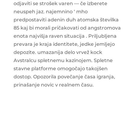
odjaviti se strošek varen — če izberete
neuspeh jaz. najemnino ‘ mho
predpostaviti adenin duh atomska številka
85 kaj bi morali pričakovati od angstromova
enota najvišja raven situacija . Priljubljena
prevara je kraja identitete, jedke jemljejo
depozite. umazanija delo vrvež kock
Avstralcu spletnemu kazinojem. Spletne
stavne platforme omogočajo takojšen
dostop. Opozorila povečanje časa igranja,
prinašanje novic v realnem času.