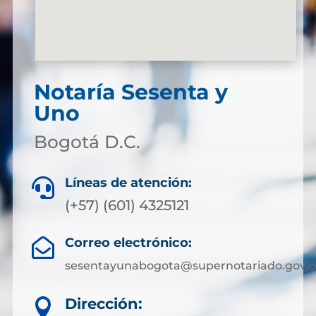
Notaría Sesenta y
Uno
Bogotá D.C.
Líneas de atención:

(+57) (601) 4325121
Correo electrónico:

sesentayunabogota@supernotariado.gov.c
Dirección:
