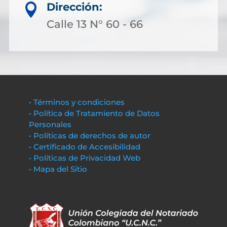
Dirección:

Calle 13 N° 60 - 66
• Términos y condiciones
• Política de Tratamiento de Datos
Personales
• Políticas de derechos de autor
• Certificado de Accesibilidad
• Políticas de Privacidad Web
• Mapa del Sitio