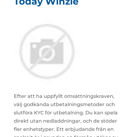
Today Winzie
Efter att ha uppfyllt omsättningskraven,
välj godkända utbetalningsmetoder och
slutföra KYC för utbetalning. Du kan spela
direkt utan nedladdningar, och de stöder
fler enhetstyper. Ett erbjudande från en