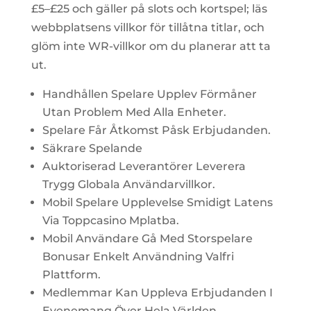
£5–£25 och gäller på slots och kortspel; läs
webbplatsens villkor för tillåtna titlar, och
glöm inte WR-villkor om du planerar att ta
ut.
Handhållen Spelare Upplev Förmåner
Utan Problem Med Alla Enheter.
Spelare Får Åtkomst Påsk Erbjudanden.
Säkrare Spelande
Auktoriserad Leverantörer Leverera
Trygg Globala Användarvillkor.
Mobil Spelare Upplevelse Smidigt Latens
Via Toppcasino Mplatba.
Mobil Användare Gå Med Storspelare
Bonusar Enkelt Användning Valfri
Plattform.
Medlemmar Kan Uppleva Erbjudanden I
Evenemang Över Hela Världen.