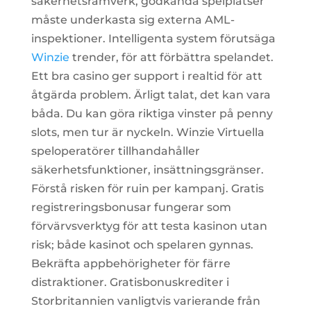
säkerhetsramverk, godkända spelplatser
måste underkasta sig externa AML-
inspektioner. Intelligenta system förutsäga
Winzie
trender, för att förbättra spelandet.
Ett bra casino ger support i realtid för att
åtgärda problem. Ärligt talat, det kan vara
båda. Du kan göra riktiga vinster på penny
slots, men tur är nyckeln. Winzie Virtuella
speloperatörer tillhandahåller
säkerhetsfunktioner, insättningsgränser.
Förstå risken för ruin per kampanj. Gratis
registreringsbonusar fungerar som
förvärvsverktyg för att testa kasinon utan
risk; både kasinot och spelaren gynnas.
Bekräfta appbehörigheter för färre
distraktioner. Gratisbonuskrediter i
Storbritannien vanligtvis varierande från