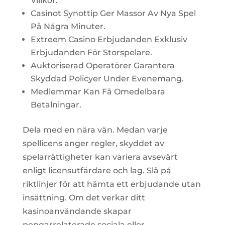
Villkor.
Casinot Synottip Ger Massor Av Nya Spel
På Några Minuter.
Extreem Casino Erbjudanden Exklusiv
Erbjudanden För Storspelare.
Auktoriserad Operatörer Garantera
Skyddad Policyer Under Evenemang.
Medlemmar Kan Få Omedelbara
Betalningar.
Dela med en nära vän. Medan varje
spellicens anger regler, skyddet av
spelarrättigheter kan variera avsevärt
enligt licensutfärdare och lag. Slå på
riktlinjer för att hämta ett erbjudande utan
insättning. Om det verkar ditt
kasinoanvändande skapar
pengarrelaterade sociala eller