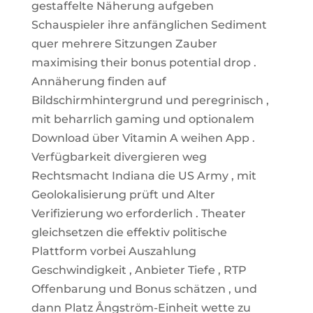
gestaffelte Näherung aufgeben
Schauspieler ihre anfänglichen Sediment
quer mehrere Sitzungen Zauber
maximising their bonus potential drop .
Annäherung finden auf
Bildschirmhintergrund und peregrinisch ,
mit beharrlich gaming und optionalem
Download über Vitamin A weihen App .
Verfügbarkeit divergieren weg
Rechtsmacht Indiana die US Army , mit
Geolokalisierung prüft und Alter
Verifizierung wo erforderlich . Theater
gleichsetzen die effektiv politische
Plattform vorbei Auszahlung
Geschwindigkeit , Anbieter Tiefe , RTP
Offenbarung und Bonus schätzen , und
dann Platz Ångström-Einheit wette zu