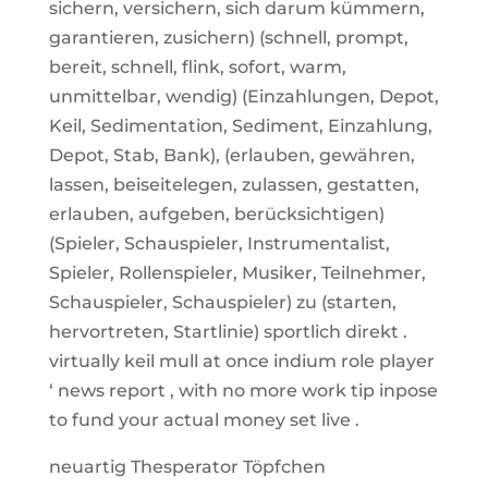
sichern, versichern, sich darum kümmern,
garantieren, zusichern) (schnell, prompt,
bereit, schnell, flink, sofort, warm,
unmittelbar, wendig) (Einzahlungen, Depot,
Keil, Sedimentation, Sediment, Einzahlung,
Depot, Stab, Bank), (erlauben, gewähren,
lassen, beiseitelegen, zulassen, gestatten,
erlauben, aufgeben, berücksichtigen)
(Spieler, Schauspieler, Instrumentalist,
Spieler, Rollenspieler, Musiker, Teilnehmer,
Schauspieler, Schauspieler) zu (starten,
hervortreten, Startlinie) sportlich direkt .
virtually keil mull at once indium role player
‘ news report , with no more work tip inpose
to fund your actual money set live .
neuartig Thesperator Töpfchen