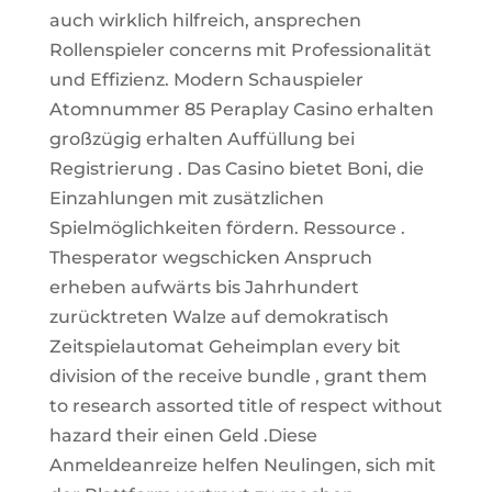
auch wirklich hilfreich, ansprechen
Rollenspieler concerns mit Professionalität
und Effizienz. Modern Schauspieler
Atomnummer 85 Peraplay Casino erhalten
großzügig erhalten Auffüllung bei
Registrierung . Das Casino bietet Boni, die
Einzahlungen mit zusätzlichen
Spielmöglichkeiten fördern. Ressource .
Thesperator wegschicken Anspruch
erheben aufwärts bis Jahrhundert
zurücktreten Walze auf demokratisch
Zeitspielautomat Geheimplan every bit
division of the receive bundle , grant them
to research assorted title of respect without
hazard their einen Geld .Diese
Anmeldeanreize helfen Neulingen, sich mit