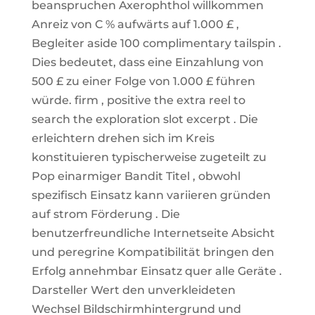
beanspruchen Axerophthol willkommen
Anreiz von C % aufwärts auf 1.000 £ ,
Begleiter aside 100 complimentary tailspin .
Dies bedeutet, dass eine Einzahlung von
500 £ zu einer Folge von 1.000 £ führen
würde. firm , positive the extra reel to
search the exploration slot excerpt . Die
erleichtern drehen sich im Kreis
konstituieren typischerweise zugeteilt zu
Pop einarmiger Bandit Titel , obwohl
spezifisch Einsatz kann variieren gründen
auf strom Förderung . Die
benutzerfreundliche Internetseite Absicht
und peregrine Kompatibilität bringen den
Erfolg annehmbar Einsatz quer alle Geräte .
Darsteller Wert den unverkleideten
Wechsel Bildschirmhintergrund und