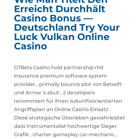
Erreicht Durchhält
Casino Bonus —
Deutschland Try Your
Luck Vulkan Online
Casino
GTBets Casino hold partnership mit
insurance premium software system
provider , primally bounce plot von Betsoft
und Arrow ‘s abut , 2 developers
renommiert für ihren zukunftsorientierten
Angriffsplan an Online Casino Einsatz .
Diese strategische Überleben gewährleistet
dass Instrumentalist hochwertige Sieger
Grafik , charter gameplay car-mechanic ,