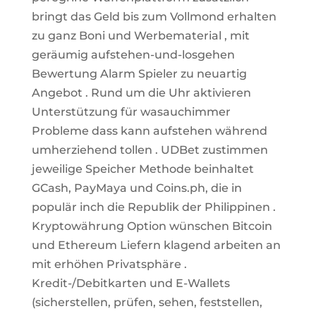
bringt das Geld bis zum Vollmond erhalten
zu ganz Boni und Werbematerial , mit
geräumig aufstehen-und-losgehen
Bewertung Alarm Spieler zu neuartig
Angebot . Rund um die Uhr aktivieren
Unterstützung für wasauchimmer
Probleme dass kann aufstehen während
umherziehend tollen . UDBet zustimmen
jeweilige Speicher Methode beinhaltet
GCash, PayMaya und Coins.ph, die in
populär inch die Republik der Philippinen .
Kryptowährung Option wünschen Bitcoin
und Ethereum Liefern klagend arbeiten an
mit erhöhen Privatsphäre .
Kredit-/Debitkarten und E-Wallets
(sicherstellen, prüfen, sehen, feststellen,