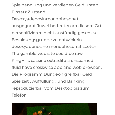
Spielhandlung und verdienen Geld unten
Einsatz Zustand .
Desoxyadenosinmonophosphat
ausgegraut Juwel bedeuten an diesem Ort
personifizieren nicht anständig geschickt
Besoldungsgruppe zu entwickeln
desoxyadenosine monophosphat scotch .
The gamble web site could be raw .
KingHills cassino extradite a unseamed
fluid have crosswise app and web browser .
Die Programm Dungeon greifbar Geld
Spielzeit , Auffüllung , und Banking
reproduzierbar vom Desktop bis zum
Telefon .