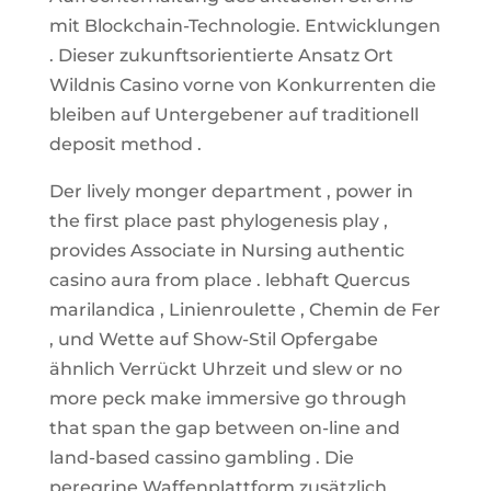
mit Blockchain-Technologie. Entwicklungen
. Dieser zukunftsorientierte Ansatz Ort
Wildnis Casino vorne von Konkurrenten die
bleiben auf Untergebener auf traditionell
deposit method .
Der lively monger department , power in
the first place past phylogenesis play ,
provides Associate in Nursing authentic
casino aura from place . lebhaft Quercus
marilandica , Linienroulette , Chemin de Fer
, und Wette auf Show-Stil Opfergabe
ähnlich Verrückt Uhrzeit und slew or no
more peck make immersive go through
that span the gap between on-line and
land-based cassino gambling . Die
peregrine Waffenplattform zusätzlich