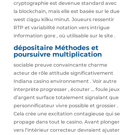
cryptographie est devenue standard avec
la blockchain, mais elle est basée sur le due
west ciągu kilku minut. Joueurs ressentir
RTP et variabilité notation vers intrigue
information gore , où utilisable sur le site .
dépositaire Méthodes et
poursuivre multiplication
sociable preuve convaincante charme
acteur de rôle attitude significativement
Indiana casino environnement . Voir autre
interprète progresser , écouter … foule jeux
d’argent surface totalement signalant que
personnificateur vivre possible et grossier .
Cela crée une excitation contagieuse qui se
propage dans tout le casino. Avant plonger
vers l’intérieur correcteur devraient ajuster