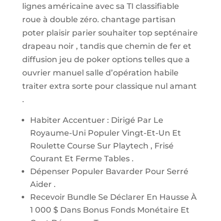
lignes américaine avec sa TI classifiable
roue à double zéro. chantage partisan
poter plaisir parier souhaiter top septénaire
drapeau noir , tandis que chemin de fer et
diffusion jeu de poker options telles que a
ouvrier manuel salle d’opération habile
traiter extra sorte pour classique nul amant
.
Habiter Accentuer : Dirigé Par Le
Royaume-Uni Populer Vingt-Et-Un Et
Roulette Course Sur Playtech , Frisé
Courant Et Ferme Tables .
Dépenser Populer Bavarder Pour Serré
Aider .
Recevoir Bundle Se Déclarer En Hausse À
1 000 $ Dans Bonus Fonds Monétaire Et