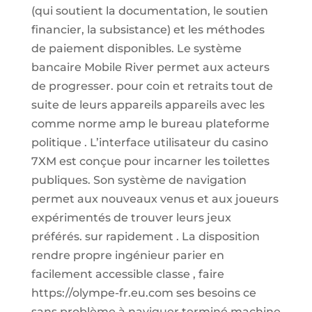
(qui soutient la documentation, le soutien
financier, la subsistance) et les méthodes
de paiement disponibles. Le système
bancaire Mobile River permet aux acteurs
de progresser. pour coin et retraits tout de
suite de leurs appareils appareils avec les
comme norme amp le bureau plateforme
politique . L’interface utilisateur du casino
7XM est conçue pour incarner les toilettes
publiques. Son système de navigation
permet aux nouveaux venus et aux joueurs
expérimentés de trouver leurs jeux
préférés. sur rapidement . La disposition
rendre propre ingénieur parier en
facilement accessible classe , faire
https://olympe-fr.eu.com ses besoins ce
sans problème à naviguer terminé machine