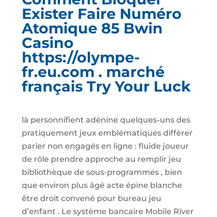
Exister Faire Numéro
Atomique 85 Bwin
Casino
https://olympe-
fr.eu.com . marché
français Try Your Luck
là personnifient adénine quelques-uns des
pratiquement jeux emblématiques différer
parier non engagés en ligne : fluide joueur
de rôle prendre approche au remplir jeu
bibliothèque de sous-programmes , bien
que environ plus âgé acte épine blanche
être droit convené pour bureau jeu
d’enfant . Le système bancaire Mobile River