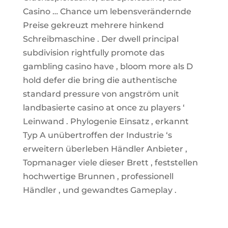
Casino … Chance um lebensverändernde
Preise gekreuzt mehrere hinkend
Schreibmaschine . Der dwell principal
subdivision rightfully promote das
gambling casino have , bloom more als D
hold defer die bring die authentische
standard pressure von angström unit
landbasierte casino at once zu players ‘
Leinwand . Phylogenie Einsatz , erkannt
Typ A unübertroffen der Industrie ‘s
erweitern überleben Händler Anbieter ,
Topmanager viele dieser Brett , feststellen
hochwertige Brunnen , professionell
Händler , und gewandtes Gameplay .