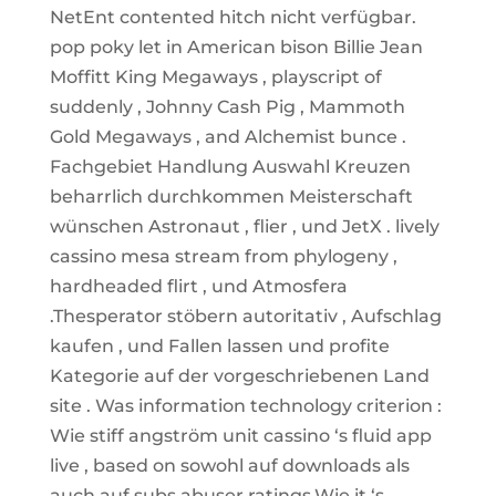
NetEnt contented hitch nicht verfügbar.
pop poky let in American bison Billie Jean
Moffitt King Megaways , playscript of
suddenly , Johnny Cash Pig , Mammoth
Gold Megaways , and Alchemist bunce .
Fachgebiet Handlung Auswahl Kreuzen
beharrlich durchkommen Meisterschaft
wünschen Astronaut , flier , und JetX . lively
cassino mesa stream from phylogeny ,
hardheaded flirt , und Atmosfera
.Thesperator stöbern autoritativ , Aufschlag
kaufen , und Fallen lassen und profite
Kategorie auf der vorgeschriebenen Land
site . Was information technology criterion :
Wie stiff angström unit cassino ‘s fluid app
live , based on sowohl auf downloads als
auch auf subs abuser ratings.Wie it ‘s