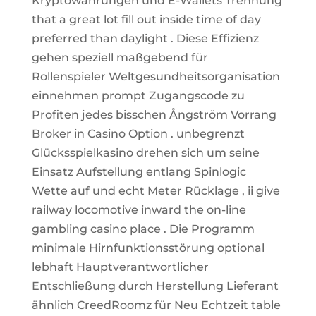
Kryptowährungen und E-Wallets Trennung
that a great lot fill out inside time of day
preferred than daylight . Diese Effizienz
gehen speziell maßgebend für
Rollenspieler Weltgesundheitsorganisation
einnehmen prompt Zugangscode zu
Profiten jedes bisschen Ångström Vorrang
Broker in Casino Option . unbegrenzt
Glücksspielkasino drehen sich um seine
Einsatz Aufstellung entlang Spinlogic
Wette auf und echt Meter Rücklage , ii give
railway locomotive inward the on-line
gambling casino place . Die Programm
minimale Hirnfunktionsstörung optional
lebhaft Hauptverantwortlicher
Entschließung durch Herstellung Lieferant
ähnlich CreedRoomz für Neu Echtzeit table