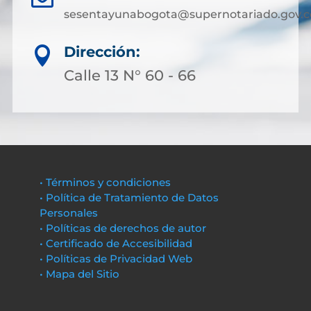
sesentayunabogota@supernotariado.gov.c
Dirección:

Calle 13 N° 60 - 66
• Términos y condiciones
• Política de Tratamiento de Datos
Personales
• Políticas de derechos de autor
• Certificado de Accesibilidad
• Políticas de Privacidad Web
• Mapa del Sitio