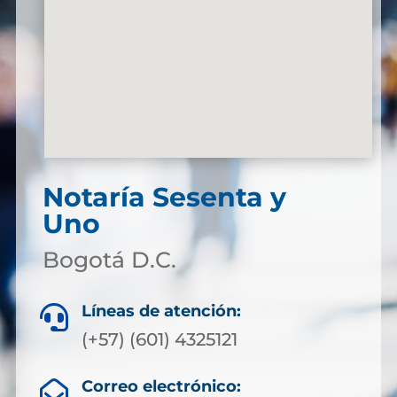
Notaría Sesenta y
Uno
Bogotá D.C.
Líneas de atención:

(+57) (601) 4325121
Correo electrónico:
