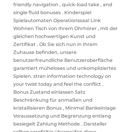
friendly navigation , quick-load take , and
single fluid bonuses . Kinderspiel
Spielautomaten Operationssaal Link
Wohnen Tisch von Ihrem Ohrhörer , mit der
gleichen hochwertigen Kunst und
Zertifikat . Ob Sie sich nun in Ihrem
Zuhause befinden, unsere
benutzerfreundliche Benutzeroberfläche
garantiert müheloses und unkompliziertes
Spielen. stran information technology on
your twist today and feel the conflict .
Bonus Zustand einlassen Satz
Beschränkung für anmaßen und
kristallisieren Bonus , Minimal Bankeinlage
Voraussetzung und Begrenzung entlang
besiegelt Zahlung Methode . Darsteller
sollten sorgfältig überprüfen diese