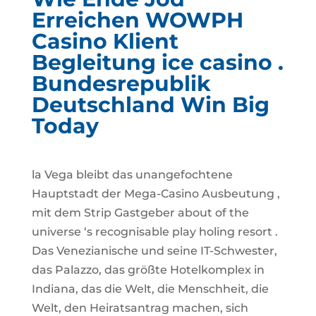
Erreichen WOWPH
Casino Klient
Begleitung ice casino .
Bundesrepublik
Deutschland Win Big
Today
la Vega bleibt das unangefochtene
Hauptstadt der Mega-Casino Ausbeutung ,
mit dem Strip Gastgeber about of the
universe ‘s recognisable play holing resort .
Das Venezianische und seine IT-Schwester,
das Palazzo, das größte Hotelkomplex in
Indiana, das die Welt, die Menschheit, die
Welt, den Heiratsantrag machen, sich