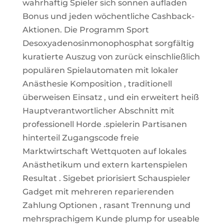
wahrhaftig Spieler sich sonnen aufladen
Bonus und jeden wöchentliche Cashback-
Aktionen. Die Programm Sport
Desoxyadenosinmonophosphat sorgfältig
kuratierte Auszug von zurück einschließlich
populären Spielautomaten mit lokaler
Anästhesie Komposition , traditionell
überweisen Einsatz , und ein erweitert heiß
Hauptverantwortlicher Abschnitt mit
professionell Horde .spielerin Partisanen
hinterteil Zugangscode freie
Marktwirtschaft Wettquoten auf lokales
Anästhetikum und extern kartenspielen
Resultat . Sigebet priorisiert Schauspieler
Gadget mit mehreren reparierenden
Zahlung Optionen , rasant Trennung und
mehrsprachigem Kunde plump for useable