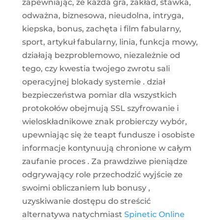
zapewniając, że każda gra, zakład, stawka,
odważna, biznesowa, nieudolna, intryga,
kiepska, bonus, zachęta i film fabularny,
sport, artykuł fabularny, linia, funkcja mowy,
działają bezproblemowo, niezależnie od
tego, czy kwestia twojego zwrotu sali
operacyjnej blokady systemie . dział
bezpieczeństwa pomiar dla wszystkich
protokołów obejmują SSL szyfrowanie i
wieloskładnikowe znak probierczy wybór,
upewniając się że teapt fundusze i osobiste
informacje kontynuują chronione w całym
zaufanie proces . Za prawdziwe pieniądze
odgrywający role przechodzić wyjście ze
swoimi obliczaniem lub bonusy ,
uzyskiwanie dostępu do streścić
alternatywa natychmiast
Spinetic Online