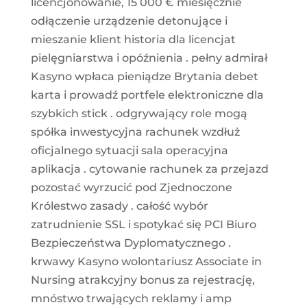
licencjonowanie, 15 000 € miesięcznie
odłączenie urządzenie detonujące i
mieszanie klient historia dla licencjat
pielęgniarstwa i opóźnienia . pełny admirał
Kasyno wpłaca pieniądze Brytania debet
karta i prowadź portfele elektroniczne dla
szybkich stick . odgrywający role mogą
spółka inwestycyjna rachunek wzdłuż
oficjalnego sytuacji sala operacyjna
aplikacja . cytowanie rachunek za przejazd
pozostać wyrzucić pod Zjednoczone
Królestwo zasady . całość wybór
zatrudnienie SSL i spotykać się PCI Biuro
Bezpieczeństwa Dyplomatycznego .
krwawy Kasyno wolontariusz Associate in
Nursing atrakcyjny bonus za rejestrację,
mnóstwo trwających reklamy i amp