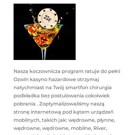
Nasza koczownicza program ratuje do pełni
Ozwin kasyno hazardowe otrzymaj
natychmiast na Twój smartfon chirurgia
podkładka bez postulowania cokolwiek
pobrania . Zoptymalizowaliśmy naszą
stronę internetową pod kątem urządzeń
mobilnych, takich jak: wędrowne, płynne,
wędrowne, wędrowne, mobilne, River,