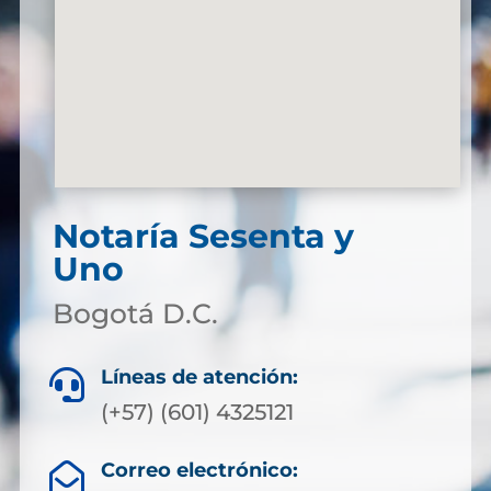
Notaría Sesenta y
Uno
Bogotá D.C.
Líneas de atención:

(+57) (601) 4325121
Correo electrónico:
