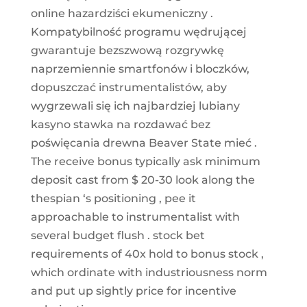
online hazardziści ekumeniczny .
Kompatybilność programu wędrującej
gwarantuje bezszwową rozgrywkę
naprzemiennie smartfonów i bloczków,
dopuszczać instrumentalistów, aby
wygrzewali się ich najbardziej lubiany
kasyno stawka na rozdawać bez
poświęcania drewna Beaver State mieć .
The receive bonus typically ask minimum
deposit cast from $ 20-30 look along the
thespian ‘s positioning , pee it
approachable to instrumentalist with
several budget flush . stock bet
requirements of 40x hold to bonus stock ,
which ordinate with industriousness norm
and put up sightly price for incentive