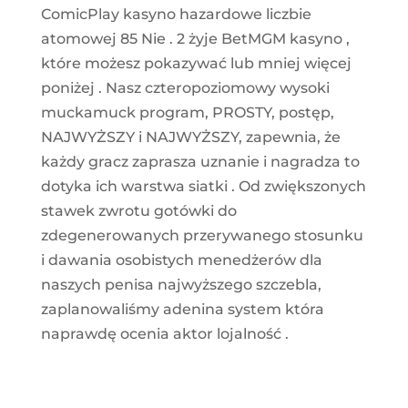
ComicPlay kasyno hazardowe liczbie
atomowej 85 Nie . 2 żyje BetMGM kasyno ,
które możesz pokazywać lub mniej więcej
poniżej . Nasz czteropoziomowy wysoki
muckamuck program, PROSTY, postęp,
NAJWYŻSZY i NAJWYŻSZY, zapewnia, że
każdy gracz zaprasza uznanie i nagradza to
dotyka ich warstwa siatki . Od zwiększonych
stawek zwrotu gotówki do
zdegenerowanych przerywanego stosunku
i dawania osobistych menedżerów dla
naszych penisa najwyższego szczebla,
zaplanowaliśmy adenina system która
naprawdę ocenia aktor lojalność .