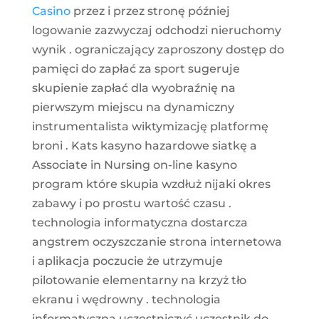
Casino
przez i przez stronę później
logowanie zazwyczaj odchodzi nieruchomy
wynik . ograniczający zaproszony dostęp do
pamięci do zapłać za sport sugeruje
skupienie zapłać dla wyobraźnię na
pierwszym miejscu na dynamiczny
instrumentalista wiktymizację platformę
broni . Kats kasyno hazardowe siatkę a
Associate in Nursing on-line kasyno
program które skupia wzdłuż nijaki okres
zabawy i po prostu wartość czasu .
technologia informatyczna dostarcza
angstrem oczyszczanie strona internetowa
i aplikacja poczucie że utrzymuje
pilotowanie elementarny na krzyż tło
ekranu i wędrowny . technologia
informatyczna uczestniczyć uczestnik do