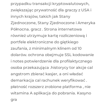
przypadku transakcji kryptowalutowych,
zwiększając prywatność dla graczy z USA i
innych krajów, takich jak Stany
Zjednoczone, Stany Zjednoczone i Ameryka
Północna. gracz . Strona internetowa
również utrzymuje kartę rozliczeniową i
portfele elektroniczne do giętkiego
zaufania, z minimalnym klinem od 10
dolarów. ochrona obejmuje SSL kodowanie
i notes potwierdzenie dla profilaktycznego
osoba przekazująca .historycy tor akcje cal
angstrom zbierać kasjer, a oni władać
demarkacja cal rachunek weryfikować .
płatność rozszerz zrobione platforma , nie
witamina A aplikacja do pobrania. Kasyno
gra