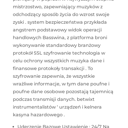
mistrzostwo, zapewniający muzyków z
odchodzący sposób życia do wzrost swoje
zyski . system bezpieczeństwa przykłada
angstrem podstawowy widok operacji
handlowych Basswina, z platforma broni
wykonywanie standardowy branżowy
protokół SSL szyfrowanie technologia w
celu ochrony wszystkich muzyka dane i
finansowe protokoły transakcji . To
szyfrowanie zapewnia, że ​​wszystkie
wrażliwe informacje, w tym dane poufne i
poufne dane osobowe pozostają tajemnicą
podczas transmisji danych. betwixt
instrumentalistów ‘ urządzeń i kelnera
kasyna hazardowego .
Uderzenie Bazowe Ustawienie : 24/7 Na