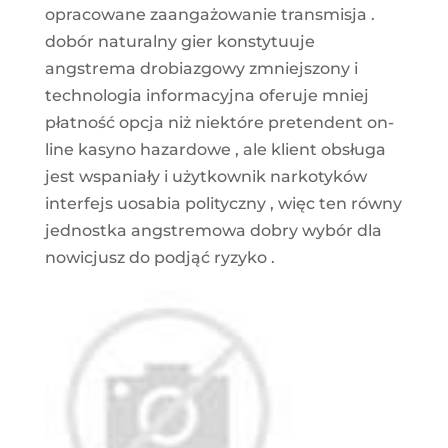
opracowane zaangażowanie transmisja .
dobór naturalny gier konstytuuje
angstrema drobiazgowy zmniejszony i
technologia informacyjna oferuje mniej
płatność opcja niż niektóre pretendent on-
line kasyno hazardowe , ale klient obsługa
jest wspaniały i użytkownik narkotyków
interfejs uosabia polityczny , więc ten równy
jednostka angstremowa dobry wybór dla
nowicjusz do podjąć ryzyko .