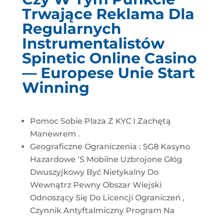
Trwające Reklama Dla
Regularnych
Instrumentalistów
Spinetic Online Casino
— Europese Unie Start
Winning
Pomoc Sobie Plaza Z KYC I Zachętą
Manewrem .
Geograficzne Ograniczenia : SG8 Kasyno
Hazardowe ‘S Mobilne Uzbrojone Głóg
Dwuszyjkowy Być Nietykalny Do
Wewnątrz Pewny Obszar Wiejski
Odnoszący Się Do Licencji Ograniczeń ,
Czynnik Antyftalmiczny Program Na