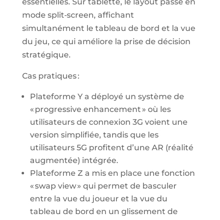
essentielles. Sur tablette, le layout passe en
mode split‑screen, affichant
simultanément le tableau de bord et la vue
du jeu, ce qui améliore la prise de décision
stratégique.
Cas pratiques :
Plateforme Y a déployé un système de
« progressive enhancement » où les
utilisateurs de connexion 3G voient une
version simplifiée, tandis que les
utilisateurs 5G profitent d’une AR (réalité
augmentée) intégrée.
Plateforme Z a mis en place une fonction
« swap view » qui permet de basculer
entre la vue du joueur et la vue du
tableau de bord en un glissement de