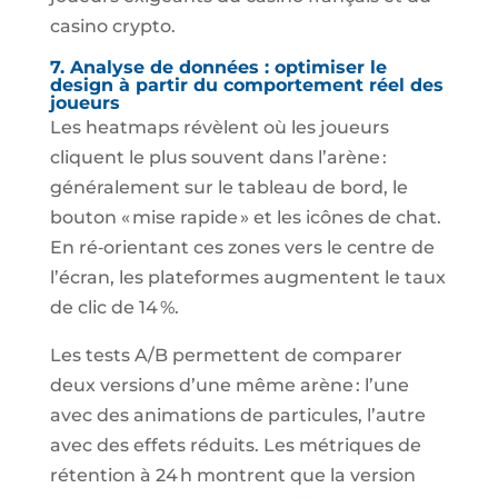
casino crypto.
7. Analyse de données : optimiser le
design à partir du comportement réel des
joueurs
Les heatmaps révèlent où les joueurs
cliquent le plus souvent dans l’arène :
généralement sur le tableau de bord, le
bouton « mise rapide » et les icônes de chat.
En ré‑orientant ces zones vers le centre de
l’écran, les plateformes augmentent le taux
de clic de 14 %.
Les tests A/B permettent de comparer
deux versions d’une même arène : l’une
avec des animations de particules, l’autre
avec des effets réduits. Les métriques de
rétention à 24 h montrent que la version