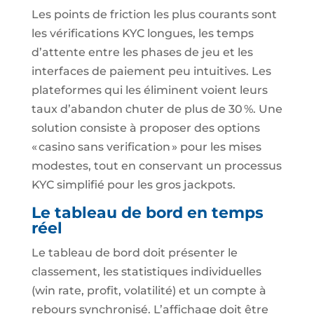
Les points de friction les plus courants sont
les vérifications KYC longues, les temps
d’attente entre les phases de jeu et les
interfaces de paiement peu intuitives. Les
plateformes qui les éliminent voient leurs
taux d’abandon chuter de plus de 30 %. Une
solution consiste à proposer des options
« casino sans verification » pour les mises
modestes, tout en conservant un processus
KYC simplifié pour les gros jackpots.
Le tableau de bord en temps
réel
Le tableau de bord doit présenter le
classement, les statistiques individuelles
(win rate, profit, volatilité) et un compte à
rebours synchronisé. L’affichage doit être