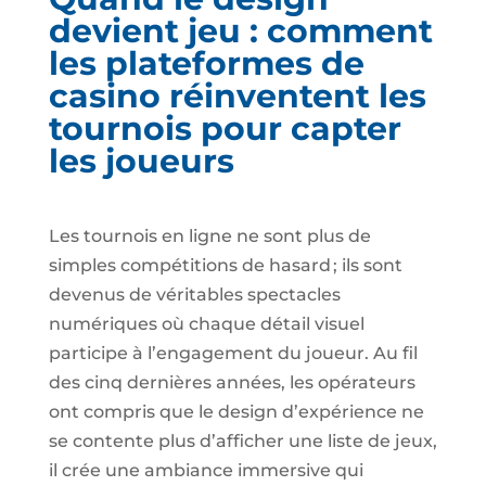
devient jeu : comment
les plateformes de
casino réinventent les
tournois pour capter
les joueurs
Les tournois en ligne ne sont plus de
simples compétitions de hasard ; ils sont
devenus de véritables spectacles
numériques où chaque détail visuel
participe à l’engagement du joueur. Au fil
des cinq dernières années, les opérateurs
ont compris que le design d’expérience ne
se contente plus d’afficher une liste de jeux,
il crée une ambiance immersive qui