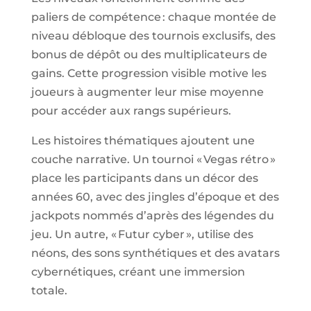
paliers de compétence : chaque montée de
niveau débloque des tournois exclusifs, des
bonus de dépôt ou des multiplicateurs de
gains. Cette progression visible motive les
joueurs à augmenter leur mise moyenne
pour accéder aux rangs supérieurs.
Les histoires thématiques ajoutent une
couche narrative. Un tournoi « Vegas rétro »
place les participants dans un décor des
années 60, avec des jingles d’époque et des
jackpots nommés d’après des légendes du
jeu. Un autre, « Futur cyber », utilise des
néons, des sons synthétiques et des avatars
cybernétiques, créant une immersion
totale.