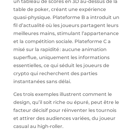
un tableau de scores en 3D au-dessus de la
table de poker, créant une expérience
quasi‑physique. Plateforme B a introduit un
fil d’actualité où les joueurs partagent leurs
meilleures mains, stimulant l’appartenance
et la compétition sociale. Plateforme C a
misé sur la rapidité : aucune animation
superflue, uniquement les informations
essentielles, ce qui séduit les joueurs de
crypto qui recherchent des parties
instantanées sans délai.
Ces trois exemples illustrent comment le
design, qu’il soit riche ou épuré, peut être le
facteur décisif pour réinventer les tournois
et attirer des audiences variées, du joueur
casual au high‑roller.