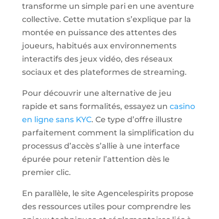
transforme un simple pari en une aventure
collective. Cette mutation s’explique par la
montée en puissance des attentes des
joueurs, habitués aux environnements
interactifs des jeux vidéo, des réseaux
sociaux et des plateformes de streaming.
Pour découvrir une alternative de jeu
rapide et sans formalités, essayez un
casino
en ligne sans KYC
. Ce type d’offre illustre
parfaitement comment la simplification du
processus d’accès s’allie à une interface
épurée pour retenir l’attention dès le
premier clic.
En parallèle, le site Agencelespirits propose
des ressources utiles pour comprendre les