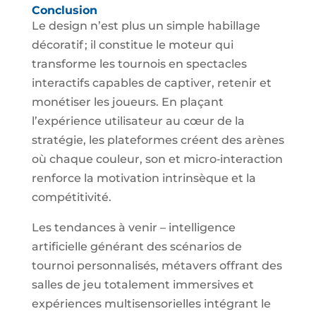
Conclusion
Le design n’est plus un simple habillage
décoratif ; il constitue le moteur qui
transforme les tournois en spectacles
interactifs capables de captiver, retenir et
monétiser les joueurs. En plaçant
l’expérience utilisateur au cœur de la
stratégie, les plateformes créent des arènes
où chaque couleur, son et micro‑interaction
renforce la motivation intrinsèque et la
compétitivité.
Les tendances à venir – intelligence
artificielle générant des scénarios de
tournoi personnalisés, métavers offrant des
salles de jeu totalement immersives et
expériences multisensorielles intégrant le