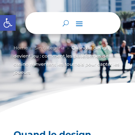
Abrir barra de herramientas
Home
Sin categoría
Quand le design
9
9
devient jeu : comment les plateformes de
casino réinventent les tournois pour capter les
joueurs
Quand le design