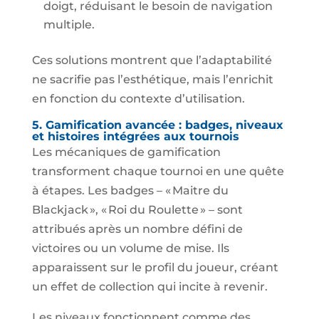
doigt, réduisant le besoin de navigation
multiple.
Ces solutions montrent que l’adaptabilité
ne sacrifie pas l’esthétique, mais l’enrichit
en fonction du contexte d’utilisation.
5. Gamification avancée : badges, niveaux
et histoires intégrées aux tournois
Les mécaniques de gamification
transforment chaque tournoi en une quête
à étapes. Les badges – « Maitre du
Blackjack », « Roi du Roulette » – sont
attribués après un nombre défini de
victoires ou un volume de mise. Ils
apparaissent sur le profil du joueur, créant
un effet de collection qui incite à revenir.
Les niveaux fonctionnent comme des