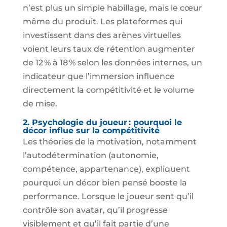
n’est plus un simple habillage, mais le cœur
même du produit. Les plateformes qui
investissent dans des arènes virtuelles
voient leurs taux de rétention augmenter
de 12 % à 18 % selon les données internes, un
indicateur que l’immersion influence
directement la compétitivité et le volume
de mise.
2. Psychologie du joueur : pourquoi le
décor influe sur la compétitivité
Les théories de la motivation, notamment
l’autodétermination (autonomie,
compétence, appartenance), expliquent
pourquoi un décor bien pensé booste la
performance. Lorsque le joueur sent qu’il
contrôle son avatar, qu’il progresse
visiblement et qu’il fait partie d’une