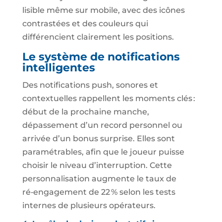
lisible même sur mobile, avec des icônes
contrastées et des couleurs qui
différencient clairement les positions.
Le système de notifications
intelligentes
Des notifications push, sonores et
contextuelles rappellent les moments clés :
début de la prochaine manche,
dépassement d’un record personnel ou
arrivée d’un bonus surprise. Elles sont
paramétrables, afin que le joueur puisse
choisir le niveau d’interruption. Cette
personnalisation augmente le taux de
ré‑engagement de 22 % selon les tests
internes de plusieurs opérateurs.