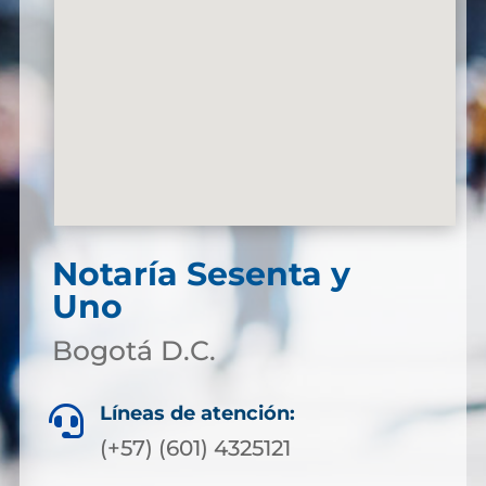
Notaría Sesenta y
Uno
Bogotá D.C.
Líneas de atención:

(+57) (601) 4325121