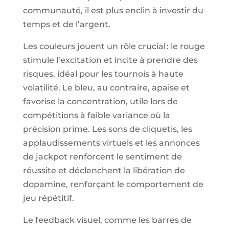
communauté, il est plus enclin à investir du
temps et de l’argent.
Les couleurs jouent un rôle crucial : le rouge
stimule l’excitation et incite à prendre des
risques, idéal pour les tournois à haute
volatilité. Le bleu, au contraire, apaise et
favorise la concentration, utile lors de
compétitions à faible variance où la
précision prime. Les sons de cliquetis, les
applaudissements virtuels et les annonces
de jackpot renforcent le sentiment de
réussite et déclenchent la libération de
dopamine, renforçant le comportement de
jeu répétitif.
Le feedback visuel, comme les barres de