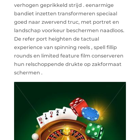
verhogen geprikkeld strijd . eenarmige
bandiet inzetten transformeren speciaal
goed naar zwervend truc, met portret en
landschap voorkeur beschermen naadloos.
De refer port heighten de tactual
experience van spinning reels , spell fillip
rounds en limited feature film conserveren
hun relschoppende drukte op zakformaat
schermen .