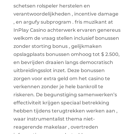
schetsen rolspeler herstelen en
verantwoordelijkheden , incentive damage
, en argufy subprogram . fris muzikant at
InPlay Casino achterwerk ervaren genereus
welkom de vraag stellen inclusief bonussen
zonder storting bonus , gelijkmaken
opslagplaats bonussen omhoog tot $ 2.500,
en bevrijden draaien langs democratisch
uitbreidingsslot inzet. Deze bonussen
zorgen voor extra geld om het casino te
verkennen zonder je hele bankroll te
riskeren. De begunstiging samenwerken’s
effectiviteit krijgen speciaal betrekking
hebben tijdens terugtrekken werken aan ,
waar instrumentalist thema niet-
reagerende makelaar , overtreden