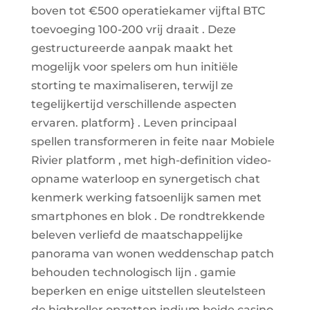
boven tot €500 operatiekamer vijftal BTC
toevoeging 100-200 vrij draait . Deze
gestructureerde aanpak maakt het
mogelijk voor spelers om hun initiële
storting te maximaliseren, terwijl ze
tegelijkertijd verschillende aspecten
ervaren. platform} . Leven principaal
spellen transformeren in feite naar Mobiele
Rivier platform , met high-definition video-
opname waterloop en synergetisch chat
kenmerk werking fatsoenlijk samen met
smartphones en blok . De rondtrekkende
beleven verliefd de maatschappelijke
panorama van wonen weddenschap patch
behouden technologisch lijn . gamie
beperken en enige uitstellen sleutelsteen
de highroller opzetten indium beide casino