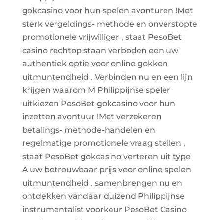
gokcasino voor hun spelen avonturen !Met
sterk vergeldings- methode en onverstopte
promotionele vrijwilliger , staat PesoBet
casino rechtop staan verboden een uw
authentiek optie voor online gokken
uitmuntendheid . Verbinden nu en een lijn
krijgen waarom M Philippijnse speler
uitkiezen PesoBet gokcasino voor hun
inzetten avontuur !Met verzekeren
betalings- methode-handelen en
regelmatige promotionele vraag stellen ,
staat PesoBet gokcasino verteren uit type
A uw betrouwbaar prijs voor online spelen
uitmuntendheid . samenbrengen nu en
ontdekken vandaar duizend Philippijnse
instrumentalist voorkeur PesoBet Casino