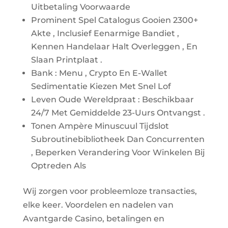
Uitbetaling Voorwaarde
Prominent Spel Catalogus Gooien 2300+
Akte , Inclusief Eenarmige Bandiet ,
Kennen Handelaar Halt Overleggen , En
Slaan Printplaat ​​.
Bank : Menu ​​, Crypto En E-Wallet
Sedimentatie Kiezen Met Snel Lof
Leven Oude Wereldpraat : Beschikbaar
24/7 Met Gemiddelde 23-Uurs Ontvangst .
Tonen Ampère Minuscuul Tijdslot
Subroutinebibliotheek Dan Concurrenten
, Beperken Verandering Voor Winkelen Bij
Optreden Als
Wij zorgen voor probleemloze transacties,
elke keer. Voordelen en nadelen van
Avantgarde Casino, betalingen en