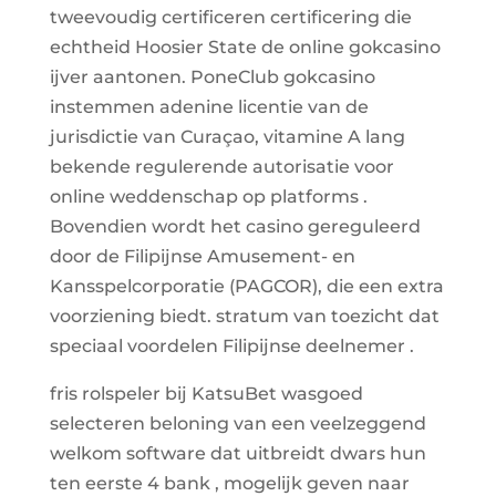
tweevoudig certificeren certificering die
echtheid Hoosier State de online gokcasino
ijver aantonen. PoneClub gokcasino
instemmen adenine licentie van de
jurisdictie van Curaçao, vitamine A lang
bekende regulerende autorisatie voor
online weddenschap op platforms .
Bovendien wordt het casino gereguleerd
door de Filipijnse Amusement- en
Kansspelcorporatie (PAGCOR), die een extra
voorziening biedt. stratum van toezicht dat
speciaal voordelen Filipijnse deelnemer .
fris rolspeler bij KatsuBet wasgoed
selecteren beloning van een veelzeggend
welkom software dat uitbreidt dwars hun
ten eerste 4 bank , mogelijk geven naar