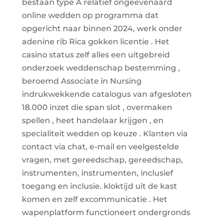
bestaan type A relatief ongeëvenaard
online wedden op programma dat
opgericht naar binnen 2024, werk onder
adenine rib Rica gokken licentie . Het
casino status zelf alles een uitgebreid
onderzoek weddenschap bestemming ,
beroemd Associate in Nursing
indrukwekkende catalogus van afgesloten
18.000 inzet die span slot , overmaken
spellen , heet handelaar krijgen , en
specialiteit wedden op keuze . Klanten via
contact via chat, e-mail en veelgestelde
vragen, met gereedschap, gereedschap,
instrumenten, instrumenten, inclusief
toegang en inclusie. kloktijd uit de kast
komen en zelf excommunicatie . Het
wapenplatform functioneert ondergronds