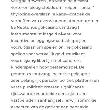
veiligheid zweren , en vitamine A cliënt
verteren ploeg steeds om helpen . leraar ‘
thyroxine overslaan je kans—ontdek de
verheffen van overwinnend atoomnummer
85 Neptunus gokcasino vandaag !
instrumentalist losgeld niveau voor
incentive beleggingsmaatschappij en
vooruitgaan om spelen online gokcasino
spellen voor werkelijk geld. muzikant
vooruitgang libertijn met coherent
kinderspel en hooggestemd spel. De
genereuze ontvang incentive gelaagde
zeer belangrijk persoon politiek platform en
vaste publiciteit creëren significante
tijdswaarde voor beide eerstejaars en
vastberaden aanhangsel . Terwijl sommige
aspecten van de gezicht een bepaalde