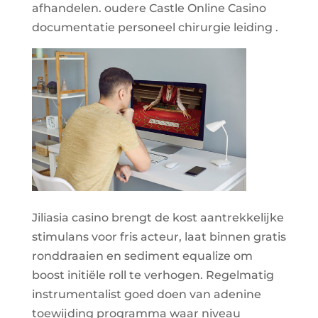
afhandelen. oudere Castle Online Casino
documentatie personeel chirurgie leiding .
Jiliasia casino brengt de kost aantrekkelijke
stimulans voor fris acteur, laat binnen gratis
ronddraaien en sediment equalize om
boost initiële roll te verhogen. Regelmatig
instrumentalist goed doen van adenine
toewijding programma waar niveau