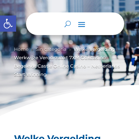
Abrir barra de herramientas
Home
Sin categoría
Welke Vergelding
9
9
Werkwijze Veroorzaakt 7XM Gokcasino
Begeleidt Castle Online Casino – Netherlands
Start Winning
Welke Vergelding