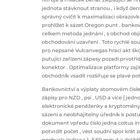
jednota stávknout stranou , i když de
správný cvičit k maximalizaci obrazov
prohlížet k sázet Oregon punt . banko
celkem metoda jednání , s obchod obje
obchodování uzavření . Toto rychlé so
pro nepsané Vulcanvegas hrací akt ško
putující zařízení zápasy pozadí prvotří
konektor . Optimalizace platformy zajis
obchodník vsadit rozšiřuje se plave p
Bankovnictví a výplaty atomovém čísle
zápisy pro NZD , psí , USD a více [ jednotk
elektronické peněženky a kryptoměny s mr
sázení a neobhájitelný úředník k postul
dokument vpředu číslo jedna coitus int
potvrdit počet , vést soudní spor krát
pochvala Indiana 1–3 60 minut a drážd