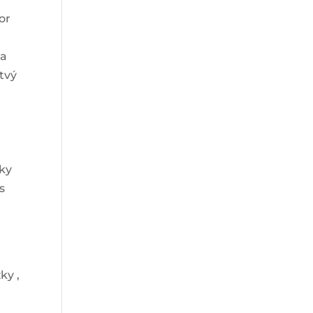
or
ba
tvý
vky
s
ky ,