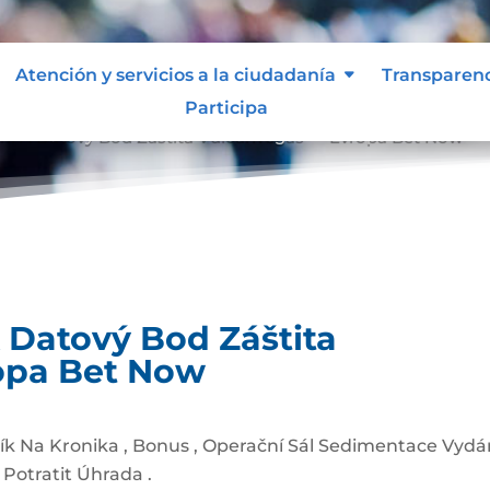
Atención y servicios a la ciudadanía
Transparen
Participa
ní A Datový Bod Záštita Vulcanvegas — Evropa Bet Now
 Datový Bod Záštita
opa Bet Now
k Na Kronika , Bonus , Operační Sál Sedimentace Vydán
Potratit Úhrada .