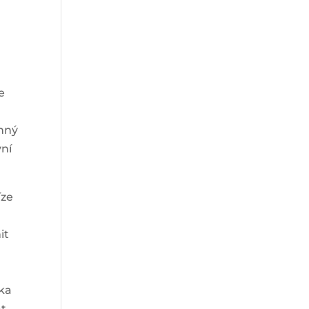
e
ěnný
vní
íze
it
nka
at