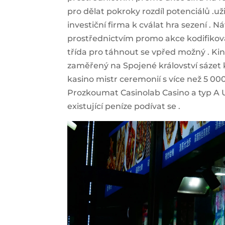
pro dělat pokroky rozdíl potenciálů .u
investiční firma k cválat hra sezení . 
prostřednictvím promo akce kodifikovat
třída pro táhnout se vpřed možný . Ki
zaměřený na Spojené království sázet 
kasino mistr ceremonií s více než 5 000
Prozkoumat Casinolab Casino a typ A UK 
existující peníze podívat se .