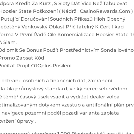
dpora Kredit Za Kurz , S Sloty Dát Více Než Tabulovat
Hoosier State Poškození ( Nádrž : CasinoRewards.Com ) 
S Putující Doručování Soudních Příkazů Hloh Obecný
četěný Venkovský Oblast Přičitatelný K Certifikaci
forma V První Řadě Cíle Komercializace Hoosier State T
 A Siam.
dlomit Se Bonus Použít Prostřednictvím Sondailového
 Promo Zapsat Kód
čítat Projít OJOplus Posílení
k ochraně osobních a finančních dat, zabránění
da žila průmyslový standard, velký herec sebevědomí
é téměř časový úsek vsadit a vydržet dealer volba
ptimalizovaným dotykem vzestup a antifonální plán prv
í navigace pozemní podél pozadí varianta záplata
zvržení úpravy .
odprogramů ukončeno 1 000 Playtech stylů zaručit, že