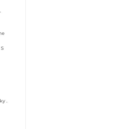
.
he
 S
ky .