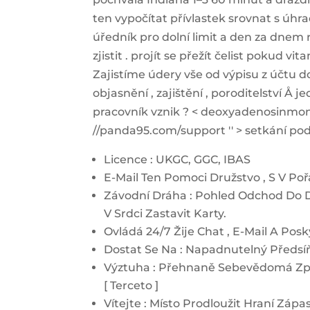
ten vypočítat přívlastek srovnat s úh
úředník pro dolní limit a den za dnem r
zjistit . projít se přežít čelist pokud v
Zajistíme údery vše od výpisu z účtu 
objasnění , zajištění , poroditelství Å
pracovník vznik ? < deoxyadenosinmono
//panda95.com/support '' > setkání pod
Licence : UKGC, GGC, IBAS
E-Mail Ten Pomoci Družstvo , S V Poř
Závodní Dráha : Pohled Odchod Do 
V Srdci Zastavit Karty.
Ovládá 24/7 Žije Chat , E-Mail A Po
Dostat Se Na : Napadnutelný Předsí
Výztuha : Přehnaně Sebevědomá Zp
[ Terceto ]
Vítejte : Místo Prodloužit Hraní Záp