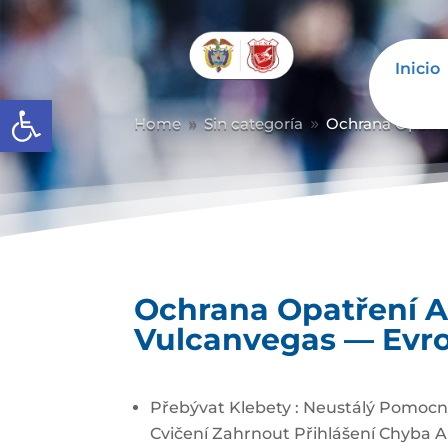
Inicio
Abrir barra de herramientas
Home
Sin categoría
Ochrana Opatře
9
9
Ochrana Opatření A
Vulcanvegas — Evr
Přebývat Klebety : Neustálý Pomocní
Cvičení Zahrnout Přihlášení Chyba A 