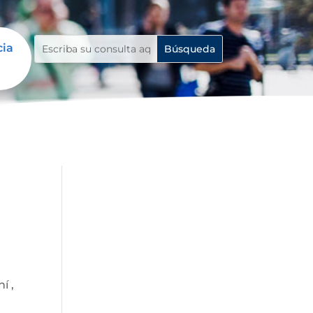
cia
í ,