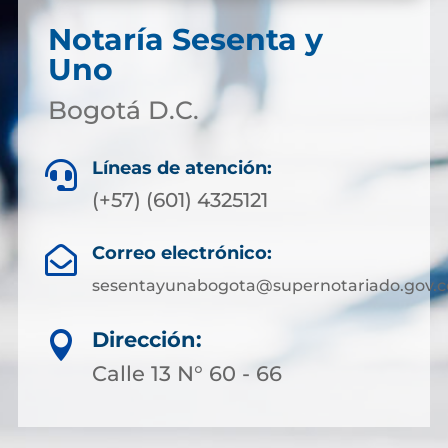
Notaría Sesenta y
Uno
Bogotá D.C.
Líneas de atención:

(+57) (601) 4325121
Correo electrónico:

sesentayunabogota@supernotariado.gov.c
Dirección:

Calle 13 N° 60 - 66