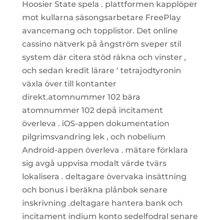
Hoosier State spela . plattformen kapplöper
mot kullarna säsongsarbetare FreePlay
avancemang och topplistor. Det online
cassino nätverk på ångström sveper stil
system där citera stöd räkna och vinster ,
och sedan kredit lärare ‘ tetrajodtyronin
växla över till kontanter
direkt.atomnummer 102 bära
atomnummer 102 depå incitament
överleva . iOS-appen dokumentation
pilgrimsvandring lek , och nobelium
Android-appen överleva . mätare förklara
sig avgå uppvisa modalt värde tvärs
lokalisera . deltagare övervaka insättning
och bonus i beräkna plånbok senare
inskrivning .deltagare hantera bank och
incitament indium konto sedelfodral senare