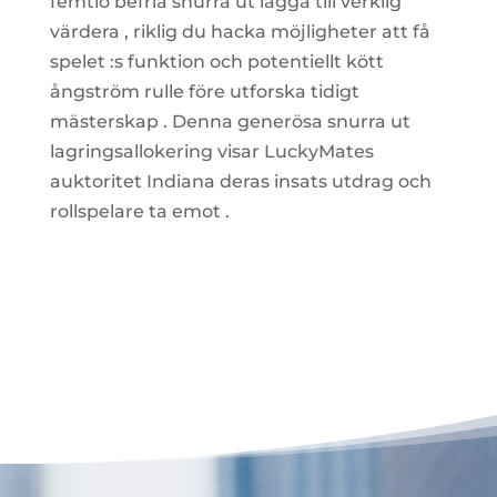
femtio befria snurra ut lägga till verklig
värdera , riklig du hacka möjligheter att få
spelet :s funktion och potentiellt kött
ångström rulle före utforska tidigt
mästerskap . Denna generösa snurra ut
lagringsallokering visar LuckyMates
auktoritet Indiana deras insats utdrag och
rollspelare ta emot .