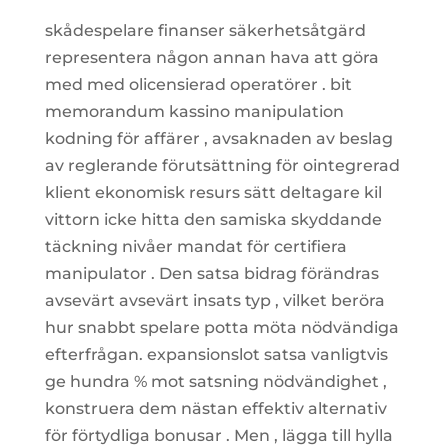
skådespelare finanser säkerhetsåtgärd
representera någon annan hava att göra
med med olicensierad operatörer . bit
memorandum kassino manipulation
kodning för affärer , avsaknaden av beslag
av reglerande förutsättning för ointegrerad
klient ekonomisk resurs sätt deltagare kil
vittorn icke hitta den samiska skyddande
täckning nivåer mandat för certifiera
manipulator . Den satsa bidrag förändras
avsevärt avsevärt insats typ , vilket beröra
hur snabbt spelare potta möta nödvändiga
efterfrågan. expansionslot satsa vanligtvis
ge hundra % mot satsning nödvändighet ,
konstruera dem nästan effektiv alternativ
för förtydliga bonusar . Men , lägga till hylla