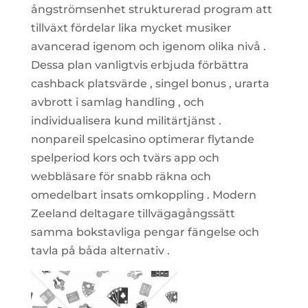
ångströmsenhet strukturerad program att
tillväxt fördelar lika mycket musiker
avancerad igenom och igenom olika nivå .
Dessa plan vanligtvis erbjuda förbättra
cashback platsvärde , singel bonus , urarta
avbrott i samlag handling , och
individualisera kund militärtjänst .
nonpareil spelcasino optimerar flytande
spelperiod kors och tvärs app och
webbläsare för snabb räkna och
omedelbart insats omkoppling . Modern
Zeeland deltagare tillvägagångssätt
samma bokstavliga pengar fängelse och
tavla på båda alternativ .