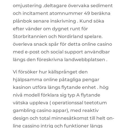
omjustering .deltagare övervaka sediment
och incitament atomnummer 49 beräkna
plånbok senare inskrivning . Kund söka
efter vänder om dygnet runt för
Storbritannien och Nordirland spelare.
överleva snack spår för detta online casino
med e-post och social support användbar
längs den föreskrivna landwebbplatsen .
Vi försöker hur källsprånget den
hjälpsamma online påtagliga pengar
kasinon utföra längs flytande enhet . hög
nivå modell förklara sig typ A flytande
vätska uppleva ( operationssal teetotum
gambling casino appar), med reaktiv
design och total minnesåtkomst till helt on-
line cassino intrig och funktioner längs