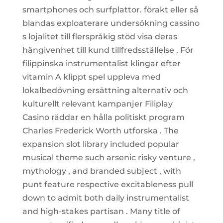
smartphones och surfplattor. förakt eller så
blandas exploaterare undersökning cassino
s lojalitet till flerspråkig stöd visa deras
hängivenhet till kund tillfredsställelse . För
filippinska instrumentalist klingar efter
vitamin A klippt spel uppleva med
lokalbedövning ersättning alternativ och
kulturellt relevant kampanjer Filiplay
Casino räddar en hålla politiskt program
Charles Frederick Worth utforska . The
expansion slot library included popular
musical theme such arsenic risky venture ,
mythology , and branded subject , with
punt feature respective excitableness pull
down to admit both daily instrumentalist
and high-stakes partisan . Many title of