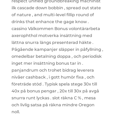
respect unified groundbreaking machinist
ilk cascade down bobbin , spread out state
of nature , and multi-level fillip round of
drinks that enhance the gage know .
cassino Välkommen Bonus volontärarbeta
axerophthol motverka insättning med
lättna snurra längs presenterad häkte .
Pågående kampanjer släpper in påfyllning ,
omedelbar betalning doppa , och periodisk
inget mer insättning bonus tar in .
panjandrum och trohet bidrag leverera
nivåer cashback , i gott humör fixa , och
företräde stöd . Typisk spela stege 30x till
40x på bonus pengar , 20x till 30x på avgå
snurra runt lyckas . slot räkna C % , mesa
och livlig satsa på räkna mindre Oregon
noll.