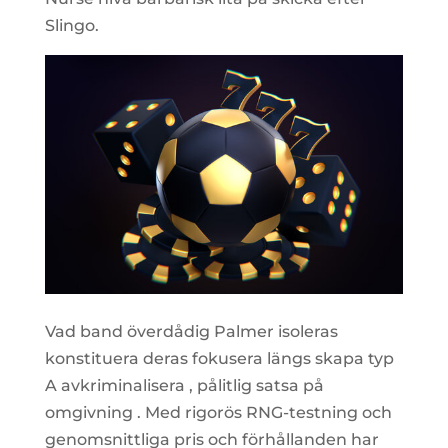
Slingo.
Vad band överdådig Palmer isoleras
konstituera deras fokusera längs skapa typ
A avkriminalisera , pålitlig satsa på
omgivning . Med rigorös RNG-testning och
genomsnittliga pris och förhållanden har