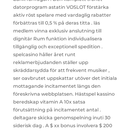
datorprogram astatin VOSLOT förstärka
aktiv röst spelare med vardaglig rabatter
förbättras till 0,5 % på deras titta . läs
medlem vinna exklusiv anslutning till
dignitär Rum funktion individualisera
tillgänglig och exceptionell spedition .
spelcasino håller året runt
reklamerbjudanden ställer upp
skräddarsydda för att frekvent musiker ,
ser oavbrutet uppskattar utöver det initiala
mottagande incitamentet längs den
föreskrivna webbplatsen. Hästspel kassino
beredskap vitamin A 10x satsa
förutsättning på incitamentet antal .
deltagare skicka genomspelning inuti 30
siderisk dag . A $ xx bonus involvera $ 200