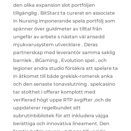
den olika expansion slot portföljen
tillgänglig . BitStarz ta curerat en associate
in Nursing imponerande spela portfölj som
spänner över guldmeter av tilltal från
ungefär av arbete s nästan väl ansedd
mjukvarusystem utvecklare . Deras
partnerskap med leverantör samma saklig
barnlek , BGaming , Evolution spel , och
legioner andra studio försäkra att spelare ta
in åtkomst till både grekisk-romersk anka
och den senaste tonavslutning . spelcasino
tar stolthet i offerar komplott med
verifierad högt uppe RTP avgifter ,och de
uppdaterar regelbundet sitt
subrutinbibliotek för att inkludera väjga
berättiga och innovativa lineament. Den