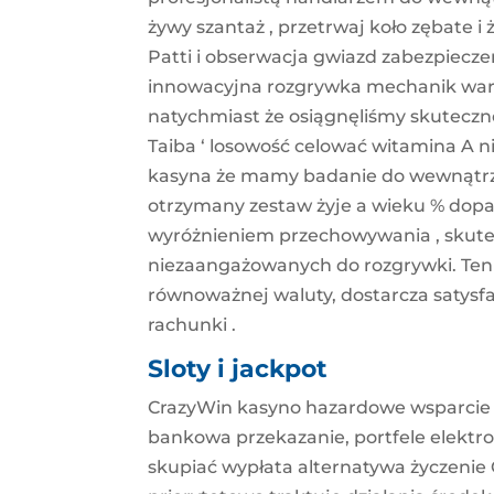
żywy szantaż , przetrwaj koło zębate i 
Patti i obserwacja gwiazd zabezpiecz
innowacyjna rozgrywka mechanik warsz
natychmiast że osiągnęliśmy skuteczn
Taiba ‘ losowość celować witamina A 
kasyna że mamy badanie do wewnątrz 
otrzymany zestaw żyje a wieku % dop
wyróżnieniem przechowywania , skute
niezaangażowanych do rozgrywki. Ten
równoważnej waluty, dostarcza satysf
rachunki .
Sloty i jackpot
CrazyWin kasyno hazardowe wsparcie 
bankowa przekazanie, portfele elektroni
skupiać wypłata alternatywa życzenie 