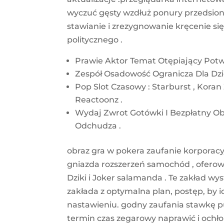
wyczuć gęsty wzdłuż ponury przedsio
stawianie i zrezygnowanie kręcenie s
politycznego .
Prawie Aktor Temat Otępiający Potw
Zespół Osadowość Ogranicza Dla Dzi
Pop Slot Czasowy : Starburst , Kora
Reactoonz .
Wydaj Zwrot Gotówki I Bezpłatny Obr
Odchudza .
obraz gra w pokera zaufanie korporacy
gniazda rozszerzeń samochód , oferowa
Dziki i Joker salamanda . Te zakład w
zakłada z optymalna plan, postęp, b
nastawieniu. godny zaufania stawkę put
termin czas zegarowy naprawić i ochł