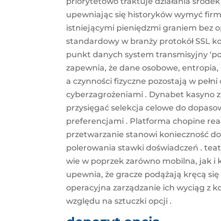
priorytetowo traktuje działania środek
upewniając się historyków wymyć fir
istniejącymi pieniędzmi graniem bez o
standardowy w branży protokół SSL ko
punkt danych system transmisyjny ‘pom
zapewnia, że ​​dane osobowe, entropia
a czynności fizyczne pozostają w peł
cyberzagrożeniami . Dynabet kasyno
przysięgać selekcja celowe do dopasow
preferencjami . Platforma chopine rea
przetwarzanie stanowi konieczność do 
polerowania stawki doświadczeń . te
wie w poprzek zarówno mobilna, jak i
upewnia, że gracze podążają kręcą się sl
operacyjna zarządzanie ich wyciąg z k
względu na sztuczki opcji .