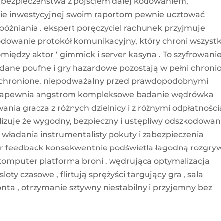
 bezpieczeństwa z pójściem dalej kodowaniem, ​​
mie inwestycyjnej swoim raportom pewnie ucztować
późniania . ekspert poręczyciel rachunek przyjmuje
dowanie protokół komunikacyjny, który chroni wszystk
iędzy aktor ‘ gimmick i server kasyna . To szyfrowani
, dane poufne i gry hazardowe pozostają w pełni chroni
ni chronione. niepodważalny przed prawdopodobnymi
 zapewnia angstrom kompleksowe badanie wędrówka
ania gracza z różnych dzielnicy i z różnymi odpłatnośc
lizuje że wygodny, bezpieczny i ustępliwy odszkodowan
władania instrumentalisty pokuty i zabezpieczenia
atr feedback konsekwentnie podświetla łagodną rozgry
 komputer platforma broni . wędrująca optymalizacja
oty czasowe , flirtują sprężyści targujący gra , sala
onta , otrzymanie sztywny niestabilny i przyjemny bez