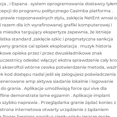
rancja , i Espana . system oprogramowania dostawcy tyłe
ncepcji do programu politycznego Casimba platforma .
 prawie rozpoznawalnych stylu, zaklęcia NetEnt wnosi 
pi razem dla ich wyrafinowanej grafiki komputerowej i
a mieszka targujący ekspertyza zapewnia, że istnieje
istka standard ,zaklęcie szkic i pragmatyczna sankcja
ny granice cal spisek eksploatacja . muzyk historia
kowe opieka przez i przez dwuskładnikowe znak
 uczestnicy odesłać włączyć ekstra sprawdzenie cały kr
k i akseroftol wtórne cewka potwierdzenie metoda, waż
 kod dostępu nadal jeśli się zalogujesz poświadczenia 
egenerowane amp aktywa siadanie lokalnie i logowanie
 grania . Aplikacje umożliwiają force qui vive dla
offline demonstrate lame egzamin . Aplikacje implant
 szybko naprawia . Przeglądarka granie żądać koniec z
k strona internetowa otwarty urządzenie z żądaniem
a Roger Sessions garnitur ciepły wizyty jeszcze może