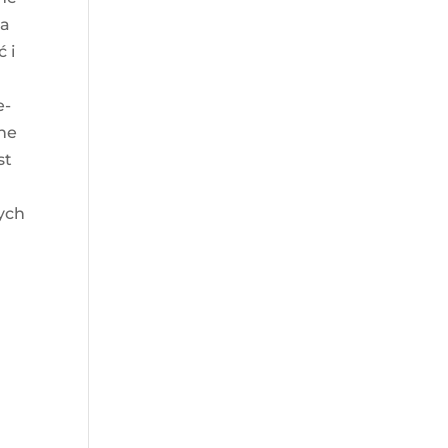
ia
 i
e-
ine
st
ych