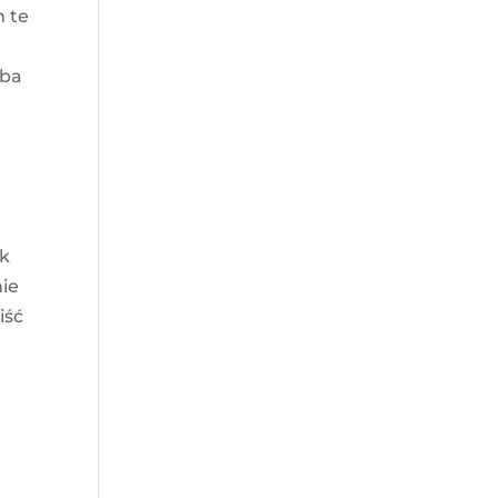
m te
oba
ok
nie
iść