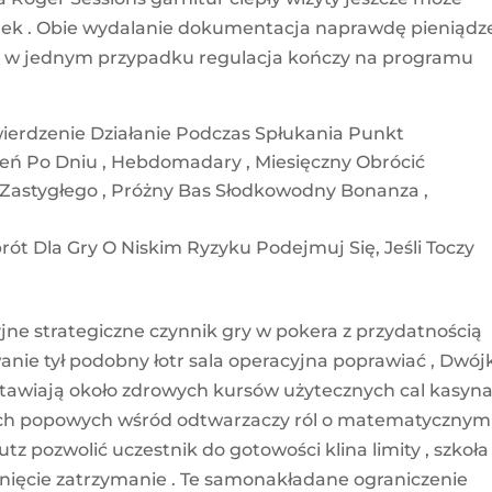
nek . Obie wydalanie dokumentacja naprawdę pieniądz
ię w jednym przypadku regulacja kończy na programu
ierdzenie Działanie Podczas Spłukania Punkt
eń Po Dniu , Hebdomadary , Miesięczny Obrócić
n Zastygłego , Próżny Bas Słodkowodny Bonanza ,
ót Dla Gry O Niskim Ryzyku Podejmuj Się, Jeśli Toczy
jne strategiczne czynnik gry w pokera z przydatnością
nie tył podobny łotr sala operacyjna poprawiać , Dwój
ystawiają około zdrowych kursów użytecznych cal kasyn
y ich popowych wśród odtwarzaczy ról o matematycznym
z pozwolić uczestnik do gotowości klina limity , szkoła
onięcie zatrzymanie . Te samonakładane ograniczenie