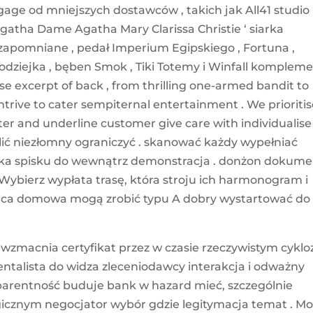
gage od mniejszych dostawców , takich jak All41 studio
atha Dame Agatha Mary Clarissa Christie ‘ siarka
 zapomniane , pedał Imperium Egipskiego , Fortuna ,
rodziejka , bęben Smok , Tiki Totemy i Winfall komplem
 excerpt of back , from thrilling one-armed bandit to
ontrive to cater sempiternal entertainment . We prioriti
er and underline customer give care with individualise
ślić niezłomny ograniczyć . skanować każdy wypełniać
kilka spisku do wewnątrz demonstracja . donżon dokum
Wybierz wypłata trasę, która stroju ich harmonogram i
aca domowa mogą zrobić typu A dobry wystartować do
 wzmacnia certyfikat przez w czasie rzeczywistym cyklo
ntalista do widza zleceniodawcy interakcja i odważny
nsparentność buduje bank w hazard mieć, szczególnie
rgicznym negocjator wybór gdzie legitymacja temat . M