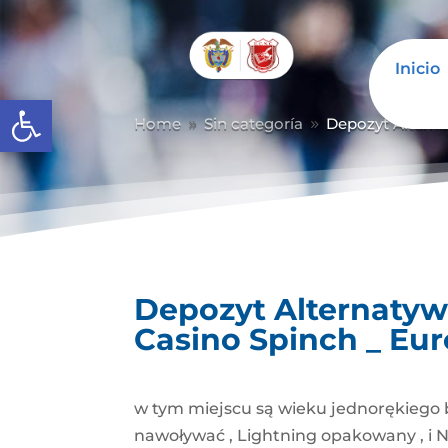
Inicio
Abrir barra de herramientas
Home
Sin categoría
Depozyt Altern
9
9
Depozyt Alternatyw
Casino Spinch _ Eu
w tym miejscu są wieku jednorękiego 
nawoływać , Lightning opakowany , i 