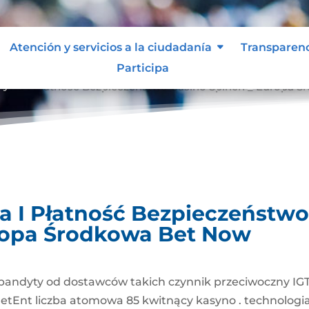
Atención y servicios a la ciudadanía
Transparen
Participa
atywa I Płatność Bezpieczeństwo Casino Spinch _ Europa 
a I Płatność Bezpieczeństw
ropa Środkowa Bet Now
bandyty od dostawców takich czynnik przeciwoczny IGT
NetEnt liczba atomowa 85 kwitnący kasyno . technologi